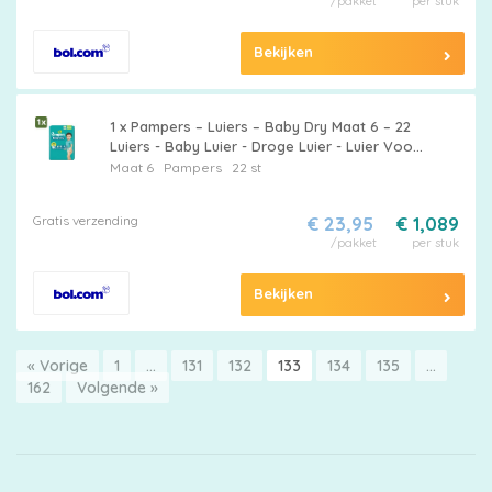
/pakket
per stuk
Bekijken
1 x Pampers – Luiers – Baby Dry Maat 6 – 22
Luiers - Baby Luier - Droge Luier - Luier Voor
Baby - Luier Maat 6 - Lekbescherming
Maat 6
Pampers
22 st
Gratis verzending
€ 23,95
€ 1,089
/pakket
per stuk
Bekijken
« Vorige
1
…
131
132
133
134
135
…
162
Volgende »