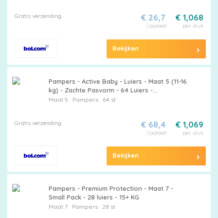
Gratis verzending
€ 26,7
€ 1,068
/pakket
per stuk
Bekijken
Pampers - Active Baby - Luiers - Maat 5 (11-16
kg) - Zachte Pasvorm - 64 Luiers -
Voordeelverpakking - 2 stuks - Babyluiers -
Maat 5
Pampers
64 st
Zachte pasvorm
Gratis verzending
€ 68,4
€ 1,069
/pakket
per stuk
Bekijken
Pampers - Premium Protection - Maat 7 -
Small Pack - 28 luiers - 15+ KG
Maat 7
Pampers
28 st