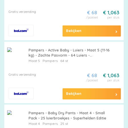
Babyluiers - Zachte Pasvorm -
Luchtdoorlatende Luiers
Gratis verzending
€ 68
€ 1,063
/pakket
per stuk
Bekijken
Pampers - Active Baby - Luiers - Maat 5 (11-16
kg) - Zachte Pasvorm - 64 Luiers -
Voordeelverpakking - 2 stuks
Maat 5
Pampers
64 st
Gratis verzending
€ 68
€ 1,063
/pakket
per stuk
Bekijken
Pampers - Baby Dry Pants - Maat 4 - Small
Pack - 25 luierbroekjes - Superhelden Editie
Maat 4
Pampers
25 st