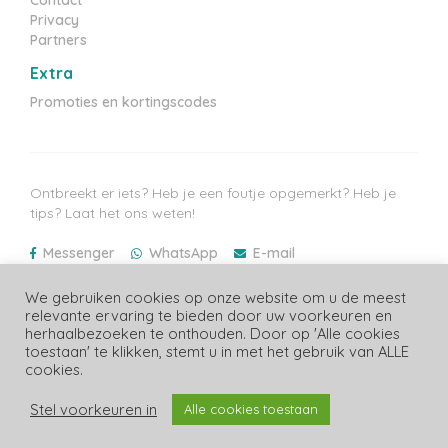
Privacy
Partners
Extra
Promoties en kortingscodes
Ontbreekt er iets? Heb je een foutje opgemerkt? Heb je
tips? Laat het ons weten!
Messenger
WhatsApp
E-mail
Laatste prijzen update: 09/08/2026
We gebruiken cookies op onze website om u de meest
relevante ervaring te bieden door uw voorkeuren en
herhaalbezoeken te onthouden. Door op 'Alle cookies
toestaan' te klikken, stemt u in met het gebruik van ALLE
cookies.
Copyright Luiergids.be
Stel voorkeuren in
Alle cookies toestaan