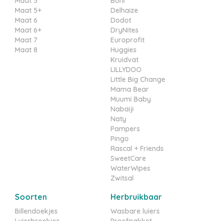
Maat 5
Boni
Maat 5+
Delhaize
Maat 6
Dodot
Maat 6+
DryNites
Maat 7
Europrofit
Maat 8
Huggies
Kruidvat
LILLYDOO
Little Big Change
Mama Bear
Muumi Baby
Nabaiji
Naty
Pampers
Pingo
Rascal + Friends
SweetCare
WaterWipes
Zwitsal
Soorten
Herbruikbaar
Billendoekjes
Wasbare luiers
Luierbroekjes
Proefpakket