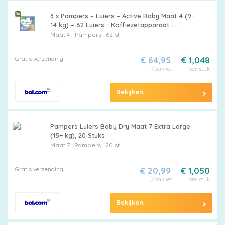
Pampers
3 x Pampers – Luiers – Active Baby Maat 4 (9-
14 kg) – 62 Luiers - Koffiezetapparaat -
Koffiezetapparaat - Koffiezetapparaat
Maat 4
Pampers
62 st
Extra
Gratis verzending
€ 64,95
€ 1,048
korting
/pakket
per stuk
Bekijken
Billendoekjes
Pampers Luiers Baby Dry Maat 7 Extra Large
(15+ kg), 20 Stuks
Maat 7
Pampers
20 st
Merken
Gratis verzending
€ 20,99
€ 1,050
vergelijken
/pakket
per stuk
Bekijken