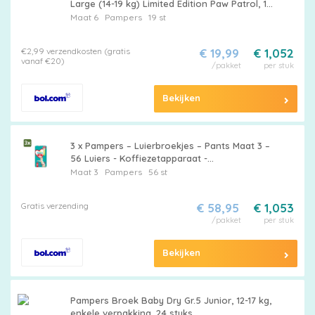
Large (14-19 kg) Limited Edition Paw Patrol, 19
luierbroekjes
Maat 6
Pampers
19 st
€2,99 verzendkosten (gratis
€ 19,99
€ 1,052
vanaf €20)
/pakket
per stuk
Bekijken
3 x Pampers – Luierbroekjes – Pants Maat 3 –
56 Luiers - Koffiezetapparaat -
Koffiezetapparaat - Koffiezetapparaat
Maat 3
Pampers
56 st
Gratis verzending
€ 58,95
€ 1,053
/pakket
per stuk
Bekijken
Pampers Broek Baby Dry Gr.5 Junior, 12-17 kg,
enkele verpakking, 24 stuks