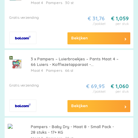
Maat 4
Pampers
30 st
Gratis verzending
€ 31,76
€ 1,059
/pakket
per stuk
Bekijken
3 x Pampers – Luierbroekjes – Pants Maat 4 –
66 Luiers - Koffiezetapparaat -
Koffiezetapparaat - Koffiezetapparaat
Maat 4
Pampers
66 st
Gratis verzending
€ 69,95
€ 1,060
/pakket
per stuk
Bekijken
Pampers - Baby Dry - Maat 8 - Small Pack -
28 stuks - 17+ KG