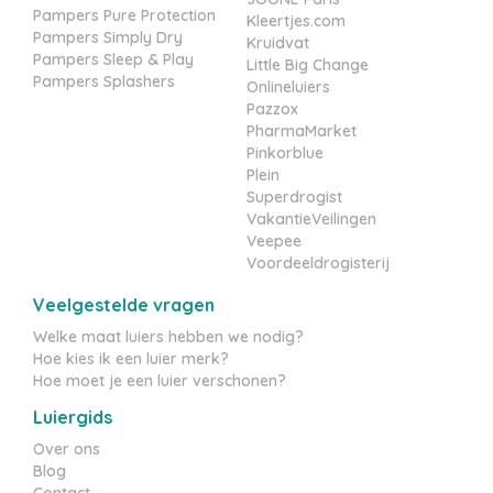
Pampers Pure Protection
Kleertjes.com
Pampers Simply Dry
Kruidvat
Pampers Sleep & Play
Little Big Change
Pampers Splashers
Onlineluiers
Pazzox
PharmaMarket
Pinkorblue
Plein
Superdrogist
VakantieVeilingen
Veepee
Voordeeldrogisterij
Veelgestelde vragen
Welke maat luiers hebben we nodig?
Hoe kies ik een luier merk?
Hoe moet je een luier verschonen?
Luiergids
Over ons
Blog
Contact