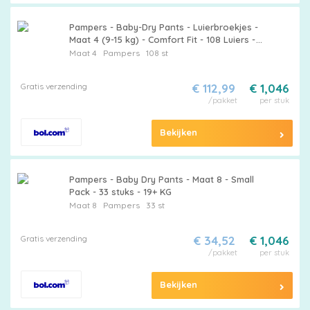
Pampers - Baby-Dry Pants - Luierbroekjes -
Maat 4 (9-15 kg) - Comfort Fit - 108 Luiers -
Bulkverpakking - 3 stuks
Maat 4
Pampers
108 st
Gratis verzending
€ 112,99
€ 1,046
/pakket
per stuk
Maattabel
Bekijken
Kies
Pampers - Baby Dry Pants - Maat 8 - Small
Pack - 33 stuks - 19+ KG
je
Maat 8
Pampers
33 st
maat
Gratis verzending
€ 34,52
€ 1,046
/pakket
per stuk
Bekijken