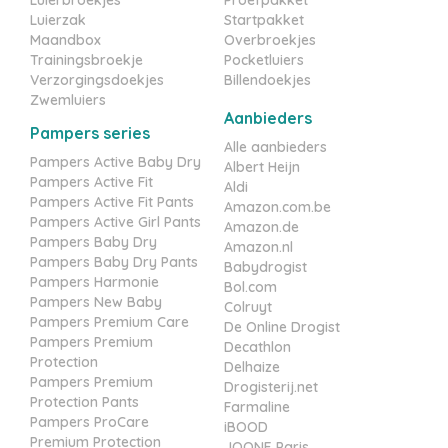
Luierzak
Startpakket
Maandbox
Overbroekjes
Trainingsbroekje
Pocketluiers
Verzorgingsdoekjes
Billendoekjes
Zwemluiers
Aanbieders
Pampers series
Alle aanbieders
Pampers Active Baby Dry
Albert Heijn
Pampers Active Fit
Aldi
Pampers Active Fit Pants
Amazon.com.be
Pampers Active Girl Pants
Amazon.de
Pampers Baby Dry
Amazon.nl
Pampers Baby Dry Pants
Babydrogist
Pampers Harmonie
Bol.com
Pampers New Baby
Colruyt
Pampers Premium Care
De Online Drogist
Pampers Premium
Decathlon
Protection
Delhaize
Pampers Premium
Drogisterij.net
Protection Pants
Farmaline
Pampers ProCare
iBOOD
Premium Protection
JOONE Paris