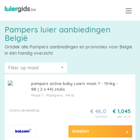
Pampers luier aanbiedingen
België
Ontdek alle Pampers aanbiedingen en promoties voor België
in één handig overzicht.
Filter op maat
pampers active baby Luiers maat 7 - 15+kg -
88 ( 2 x 44) stuks
Maat 7
Pampers
44 st
Gratis verzending
€ 46,0
€ 1,045
/pakket
per stuk
Bekijken