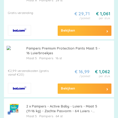
Maat 8
Pampers
28 st
Gratis verzending
€ 29,71
€ 1,061
/pakket
per stuk
Bekijken
Pampers Premium Protection Pants Maat 5 -
16 Luierbroekjes
Maat 5
Pampers
16 st
€2,99 verzendkosten (gratis
€ 16,99
€ 1,062
vanaf €20)
/pakket
per stuk
Bekijken
2 x Pampers - Active Baby - Luiers - Maat 5
(11-16 kg) - Zachte Pasvorm - 64 Luiers -
Pampers Active Baby - Luiers Maat 5 -
Maat 5
Pampers
64 st