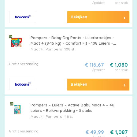
/pakket
per stuk
Bekijken
Pampers - Baby-Dry Pants - Luierbroekjes -
Maat 4 (9-15 kg) - Comfort Fit - 108 Luiers -
Bulkverpakking - 3 stuks
Maat 4
Pampers
108 st
Gratis verzending
€ 116,67
€ 1,080
/pakket
per stuk
Bekijken
Pampers – Luiers – Active Baby Maat 4 – 46
Luiers - Bulkverpakking - 3 stuks
Maat 4
Pampers
46 st
Gratis verzending
€ 49,99
€ 1,087