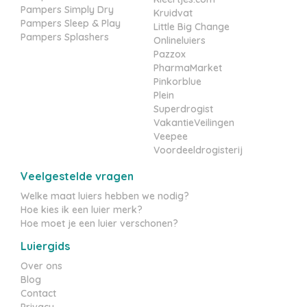
Pampers Simply Dry
Kruidvat
Pampers Sleep & Play
Little Big Change
Pampers Splashers
Onlineluiers
Pazzox
PharmaMarket
Pinkorblue
Plein
Superdrogist
VakantieVeilingen
Veepee
Voordeeldrogisterij
Veelgestelde vragen
Welke maat luiers hebben we nodig?
Hoe kies ik een luier merk?
Hoe moet je een luier verschonen?
Luiergids
Over ons
Blog
Contact
Privacy