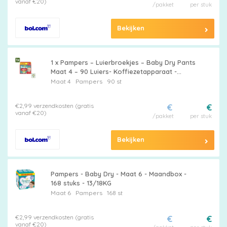
vanaf €20)
/pakket
per stuk
Bekijken
1 x Pampers – Luierbroekjes – Baby Dry Pants
Maat 4 – 90 Luiers- Koffiezetapparaat -
Koffiezetapparaat - Koffiezetapparaat
Maat 4
Pampers
90 st
€2,99 verzendkosten (gratis
€
€
vanaf €20)
/pakket
per stuk
Bekijken
Pampers - Baby Dry - Maat 6 - Maandbox -
168 stuks - 13/18KG
Maat 6
Pampers
168 st
€2,99 verzendkosten (gratis
€
€
vanaf €20)