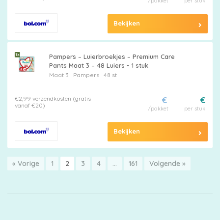
/pakket
per stuk
Bekijken
Pampers – Luierbroekjes – Premium Care
Pants Maat 3 – 48 Luiers - 1 stuk
Maat 3
Pampers
48 st
€2,99 verzendkosten (gratis
€
€
vanaf €20)
/pakket
per stuk
Bekijken
« Vorige
1
2
3
4
…
161
Volgende »