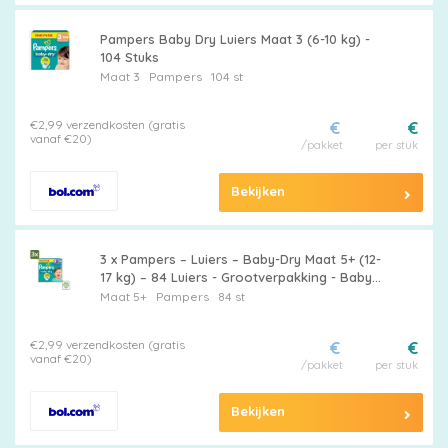
Pampers Baby Dry Luiers Maat 3 (6-10 kg) -
104 Stuks
Maat 3
Pampers
104 st
€2,99 verzendkosten (gratis
€
€
vanaf €20)
/pakket
per stuk
Maattabel
Bekijken
Kies
3 x Pampers – Luiers – Baby-Dry Maat 5+ (12-
17 kg) – 84 Luiers - Grootverpakking - Baby
je
Luiers - Droge Luiers - Baby Droogheid -
Maat 5+
Pampers
84 st
Baby Bescherming - Baby Nachtrust
maat
€2,99 verzendkosten (gratis
€
€
vanaf €20)
/pakket
per stuk
Bekijken