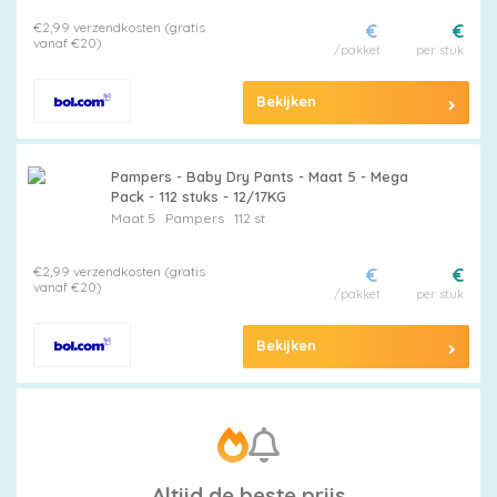
€2,99 verzendkosten (gratis
€
€
vanaf €20)
/pakket
per stuk
Bekijken
Pampers - Baby Dry Pants - Maat 5 - Mega
Pack - 112 stuks - 12/17KG
Maat 5
Pampers
112 st
€2,99 verzendkosten (gratis
€
€
vanaf €20)
/pakket
per stuk
Bekijken
Altijd de beste prijs