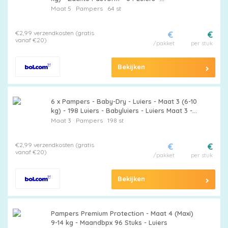
Voordeelverpakking - 2 stuks
Maat 5
Pampers
64 st
€2,99 verzendkosten (gratis
€
€
vanaf €20)
/pakket
per stuk
Bekijken
6 x Pampers - Baby-Dry - Luiers - Maat 3 (6-10
kg) - 198 Luiers - Babyluiers - Luiers Maat 3 -
Pampers Baby-Dry - Luiers Tegen Lekken -
Maat 3
Pampers
198 st
Luiers Voor Baby
€2,99 verzendkosten (gratis
€
€
vanaf €20)
/pakket
per stuk
Bekijken
Pampers Premium Protection - Maat 4 (Maxi)
9-14 kg - Maandbpx 96 Stuks - Luiers