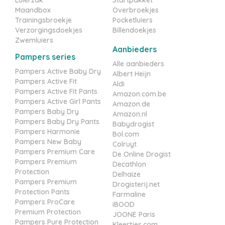
Maandbox
Overbroekjes
Trainingsbroekje
Pocketluiers
Verzorgingsdoekjes
Billendoekjes
Zwemluiers
Aanbieders
Pampers series
Alle aanbieders
Pampers Active Baby Dry
Albert Heijn
Pampers Active Fit
Aldi
Pampers Active Fit Pants
Amazon.com.be
Pampers Active Girl Pants
Amazon.de
Pampers Baby Dry
Amazon.nl
Pampers Baby Dry Pants
Babydrogist
Pampers Harmonie
Bol.com
Pampers New Baby
Colruyt
Pampers Premium Care
De Online Drogist
Pampers Premium
Decathlon
Protection
Delhaize
Pampers Premium
Drogisterij.net
Protection Pants
Farmaline
Pampers ProCare
iBOOD
Premium Protection
JOONE Paris
Pampers Pure Protection
Kleertjes.com