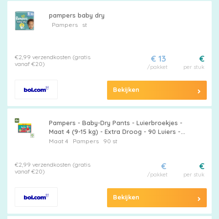
Pampers
pampers baby dry
Pampers
st
Extra
€2,99 verzendkosten (gratis
€ 13
€
korting
vanaf €20)
/pakket
per stuk
Bekijken
Billendoekjes
Pampers - Baby-Dry Pants - Luierbroekjes -
Maat 4 (9-15 kg) - Extra Droog - 90 Luiers -
Voordeelverpakking - 4 stuks - Pampers
Maat 4
Pampers
90 st
Baby-Dry - Luierbroekjes
Merken
€2,99 verzendkosten (gratis
€
€
vergelijken
vanaf €20)
/pakket
per stuk
Bekijken