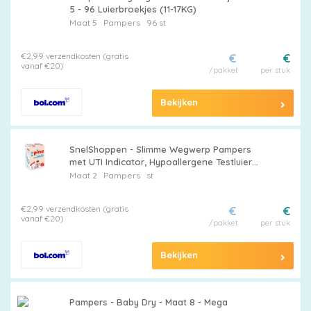
5 - 96 Luierbroekjes (11-17KG)
Maat 5
Pampers
96 st
€2,99 verzendkosten (gratis
€
€
vanaf €20)
/pakket
per stuk
Bekijken
SnelShoppen - Slimme Wegwerp Pampers
met UTI Indicator, Hypoallergene Testluier
voor Vroegtijdige Detectie van
Maat 2
Pampers
st
Urineweginfecties bij Baby's, Maat 2 me
€2,99 verzendkosten (gratis
€
€
vanaf €20)
/pakket
per stuk
Bekijken
Pampers - Baby Dry - Maat 8 - Mega