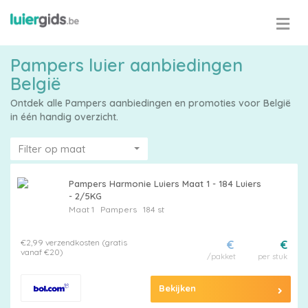
Pampers luier aanbiedingen
België
Ontdek alle Pampers aanbiedingen en promoties voor België
in één handig overzicht.
Filter op maat
Pampers Harmonie Luiers Maat 1 - 184 Luiers
- 2/5KG
Maat 1
Pampers
184 st
€2,99 verzendkosten (gratis
€
€
vanaf €20)
/pakket
per stuk
Bekijken