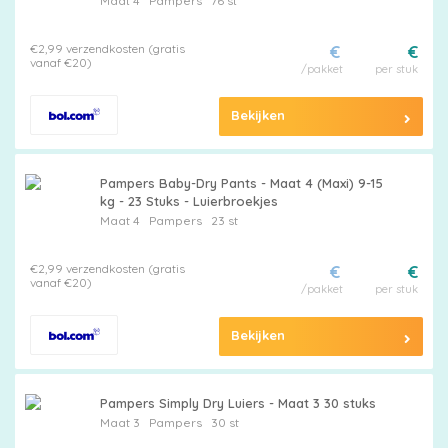
Maat 4
Pampers
76 st
€2,99 verzendkosten (gratis
€
€
vanaf €20)
/pakket
per stuk
Bekijken
Pampers Baby-Dry Pants - Maat 4 (Maxi) 9-15
kg - 23 Stuks - Luierbroekjes
Maat 4
Pampers
23 st
€2,99 verzendkosten (gratis
€
€
vanaf €20)
/pakket
per stuk
Bekijken
Pampers Simply Dry Luiers - Maat 3 30 stuks
Maat 3
Pampers
30 st