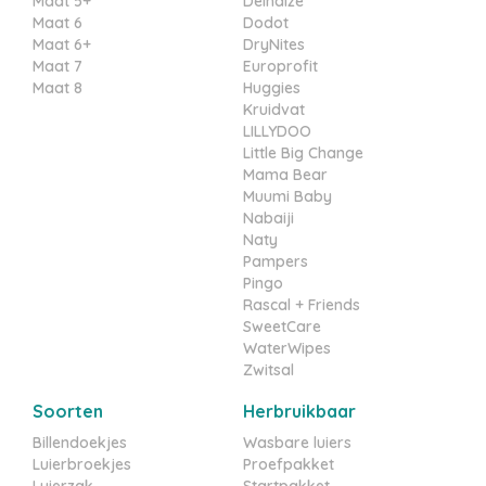
Maat 5+
Delhaize
Maat 6
Dodot
Maat 6+
DryNites
Maat 7
Europrofit
Maat 8
Huggies
Kruidvat
LILLYDOO
Little Big Change
Mama Bear
Muumi Baby
Nabaiji
Naty
Pampers
Pingo
Rascal + Friends
SweetCare
WaterWipes
Zwitsal
Soorten
Herbruikbaar
Billendoekjes
Wasbare luiers
Luierbroekjes
Proefpakket
Luierzak
Startpakket