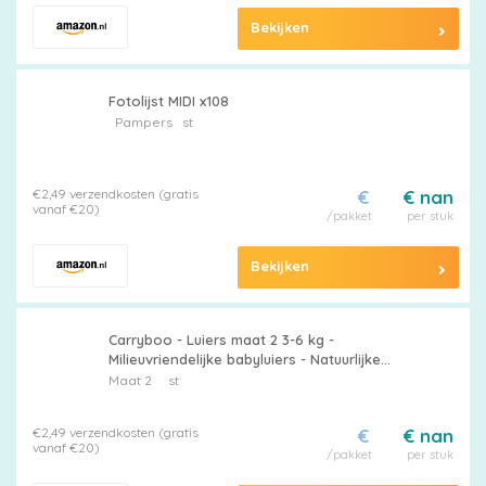
Bekijken
Fotolijst MIDI x108
Pampers
st
€2,49 verzendkosten (gratis
€
€ nan
vanaf €20)
/pakket
per stuk
Bekijken
Carryboo - Luiers maat 2 3-6 kg -
Milieuvriendelijke babyluiers - Natuurlijke
babyverzorging, hypoallergeen, geurvrij en
Maat 2
st
lekvrij - Gemaakt in Frankrijk - 150
wegwerpluiers - 1 maand
€2,49 verzendkosten (gratis
€
€ nan
vanaf €20)
/pakket
per stuk