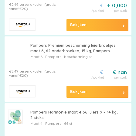
€2,49 verzendkosten (gratis
€
€ 0,000
vanaf €20)
/pakket
per stuk
Bekijken
Pampers Premium bescherming luierbroekjes
maat 6, 62 onderbroeken, 15 kg, Pampers
slips nr. 1 voor comfort en grip, gemakkelijk
Maat 6
Pampers
bescherming st
aan te trekken
€2,49 verzendkosten (gratis
€
€ nan
vanaf €20)
/pakket
per stuk
Bekijken
Pampers Harmonie maat 4 66 luiers 9 – 14 kg,
2 stuks
Maat 4
Pampers
66 st