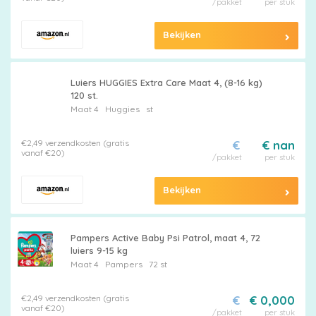
/pakket
per stuk
Bekijken
Luiers HUGGIES Extra Care Maat 4, (8-16 kg)
120 st.
Maat 4
Huggies
st
€2,49 verzendkosten (gratis
€
€ nan
vanaf €20)
/pakket
per stuk
Bekijken
Pampers Active Baby Psi Patrol, maat 4, 72
luiers 9-15 kg
Maat 4
Pampers
72 st
€2,49 verzendkosten (gratis
€
€ 0,000
vanaf €20)
/pakket
per stuk