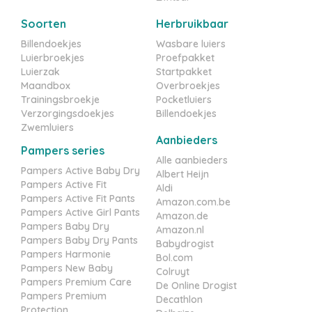
Soorten
Herbruikbaar
Billendoekjes
Wasbare luiers
Luierbroekjes
Proefpakket
Luierzak
Startpakket
Maandbox
Overbroekjes
Trainingsbroekje
Pocketluiers
Verzorgingsdoekjes
Billendoekjes
Zwemluiers
Aanbieders
Pampers series
Alle aanbieders
Pampers Active Baby Dry
Albert Heijn
Pampers Active Fit
Aldi
Pampers Active Fit Pants
Amazon.com.be
Pampers Active Girl Pants
Amazon.de
Pampers Baby Dry
Amazon.nl
Pampers Baby Dry Pants
Babydrogist
Pampers Harmonie
Bol.com
Pampers New Baby
Colruyt
Pampers Premium Care
De Online Drogist
Pampers Premium
Decathlon
Protection