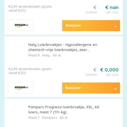
€2,49 verzendkosten (gratis
€
€ nan
vanaf €20)
/pakket
per stuk
Bekijken
Naty Luierbroekjes - Hypoallergene en
chemisch-vrije luierbroekjes, zeer
absorberende en milieuvriendelijke
Maat 8
Naty
60 st
luierbroekjes voor jongens en meisjes (Maat
8-60 Stuks)
€2,49 verzendkosten (gratis
€
€ 0,000
vanaf €20)
/pakket
per stuk
Bekijken
Pampers Progressi luierbroekje, XXL, 60
luiers, maat 7 (17+ kg)
Maat 7
Pampers
60 st