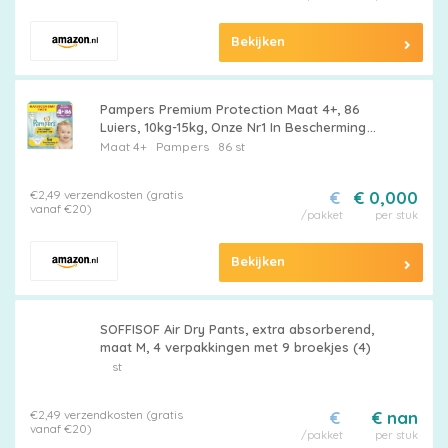
Bekijken
Pampers Premium Protection Maat 4+, 86
Luiers, 10kg-15kg, Onze Nr1 In Bescherming
Van de Huid En Tegen Lekken
Maat 4+
Pampers
86 st
€2,49 verzendkosten (gratis
€
€ 0,000
vanaf €20)
/pakket
per stuk
Bekijken
SOFFISOF Air Dry Pants, extra absorberend,
maat M, 4 verpakkingen met 9 broekjes (4)
st
€2,49 verzendkosten (gratis
€
€ nan
vanaf €20)
/pakket
per stuk