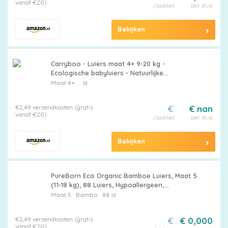
vanaf €20)
/pakket
per stuk
Bekijken
Carryboo - Luiers maat 4+ 9-20 kg -
Ecologische babyluiers - Natuurlijke
babyverzorging, hypoallergeen, geurvrij en
Maat 4+
st
lekvrij - Gemaakt in Frankrijk - 126
wegwerpluiers - 1 maand
€2,49 verzendkosten (gratis
€
€ nan
vanaf €20)
/pakket
per stuk
Bekijken
PureBorn Eco Organic Bamboe Luiers, Maat 5
(11-18 kg), 88 Luiers, Hypoallergeen,
Ultrazacht, Milieuvriendelijk, Assorti Print,
Maat 5
Bambo
88 st
Natheidsindicator
€2,49 verzendkosten (gratis
€
€ 0,000
vanaf €20)