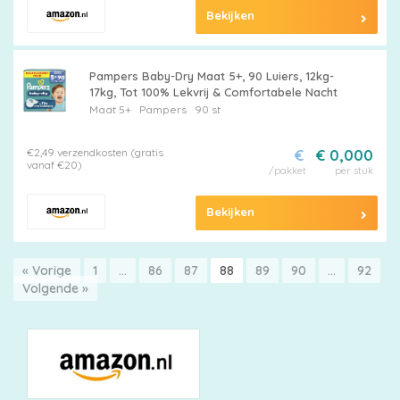
Bekijken
Pampers Baby-Dry Maat 5+, 90 Luiers, 12kg-
17kg, Tot 100% Lekvrij & Comfortabele Nacht
Maat 5+
Pampers
90 st
€2,49 verzendkosten (gratis
€
€ 0,000
vanaf €20)
/pakket
per stuk
Bekijken
« Vorige
1
…
86
87
88
89
90
…
92
Volgende »