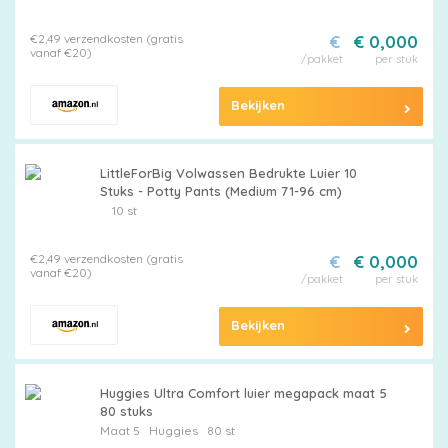
Maattabel
€2,49 verzendkosten (gratis
€
€ 0,000
vanaf €20)
/pakket
per stuk
Kies
Bekijken
je
maat
LittleForBig Volwassen Bedrukte Luier 10
Stuks - Potty Pants (Medium 71-96 cm)
10 st
€2,49 verzendkosten (gratis
€
€ 0,000
vanaf €20)
/pakket
per stuk
Pampers
Bekijken
Extra
Huggies Ultra Comfort luier megapack maat 5
korting
80 stuks
Maat 5
Huggies
80 st