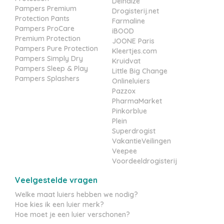
Delhaize
Pampers Premium
Drogisterij.net
Protection Pants
Farmaline
Pampers ProCare
iBOOD
Premium Protection
JOONE Paris
Pampers Pure Protection
Kleertjes.com
Pampers Simply Dry
Kruidvat
Pampers Sleep & Play
Little Big Change
Pampers Splashers
Onlineluiers
Pazzox
PharmaMarket
Pinkorblue
Plein
Superdrogist
VakantieVeilingen
Veepee
Voordeeldrogisterij
Veelgestelde vragen
Welke maat luiers hebben we nodig?
Hoe kies ik een luier merk?
Hoe moet je een luier verschonen?