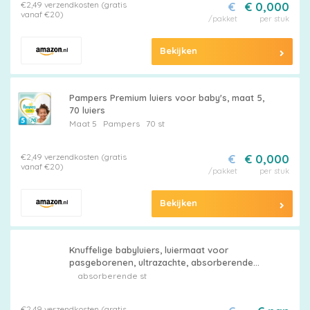
€2,49 verzendkosten (gratis
€
€ 0,000
vanaf €20)
/pakket
per stuk
Bekijken
Pampers Premium luiers voor baby's, maat 5,
70 luiers
Maat 5
Pampers
70 st
€2,49 verzendkosten (gratis
€
€ 0,000
vanaf €20)
/pakket
per stuk
Bekijken
Knuffelige babyluiers, luiermaat voor
pasgeborenen, ultrazachte, absorberende
luiers voor pasgeborenen, vochtafvoerend,
absorberende st
babyaccessoires, lekvrij, rekbaar voor
jongens en meisjes
€2,49 verzendkosten (gratis