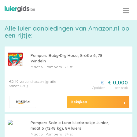
Alle luier aanbiedingen van Amazon.nl op
een rijtje:
Pampers Baby-Dry Hose, Größe 6, 78
Windeln
Maat 6
Pampers
78 st
€2,49 verzendkosten (gratis
€
€ 0,000
vanaf €20)
/pakket
per stuk
Bekijken
Pampers Sole e Luna luierbroekje Junior,
maat 5 (12-18 kg), 84 luiers
Maat 5
Pampers
84 st