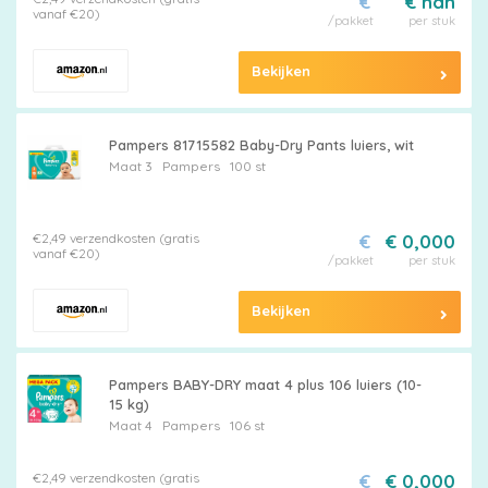
€
€ nan
vanaf €20)
/pakket
per stuk
Bekijken
Pampers 81715582 Baby-Dry Pants luiers, wit
Maat 3
Pampers
100 st
€2,49 verzendkosten (gratis
€
€ 0,000
vanaf €20)
/pakket
per stuk
Bekijken
Pampers BABY-DRY maat 4 plus 106 luiers (10-
15 kg)
Maat 4
Pampers
106 st
€2,49 verzendkosten (gratis
€
€ 0,000