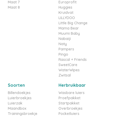
Maat 7
Europrofit
Maat 8
Huggies
Kruidvat
LILLYDOO
Little Big Change
Mama Bear
Muumi Baby
Nabaiji
Naty
Pampers
Pingo
Rascal + Friends
SweetCare
WaterWipes
Zwitsal
Soorten
Herbruikbaar
Billendoekjes
Wasbare luiers
Luierbroekjes
Proefpakket
Luierzak
Startpakket
Maandbox
Overbroekjes
Trainingsbroekje
Pocketluiers