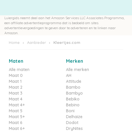
Pampers
Luiergids neemt deel aan het Amazon Services LLC Associates Programma,
een affiliate advertentieprogramma dat is bedoeld om sites
Extra
advertentievergoedingen te geven door te adverteren en te linken naar
Amazon.
korting
Home
Aanbieder
Kleertjes.com
Maten
Merken
Billendoekjes
Alle maten
Alle merken
Maat 0
AH
Maat 1
Attitude
Maat 2
Bambo
Merken
Maat 3
Bambyo
Maat 4
Bebiko
vergelijken
Maat 4+
Bebino
Maat 5
Boni
Maat 5+
Delhaize
Maat 6
Dodot
Maat 6+
DryNites