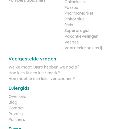
Pampers Splashers
Onlineluiers
Pazzox
PharmaMarket
Pinkorblue
Plein
Superdrogist
VakantieVeilingen
Veepee
Voordeeldrogisterij
Veelgestelde vragen
Welke maat luiers hebben we nodig?
Hoe kies ik een luier merk?
Hoe moet je een luier verschonen?
Luiergids
Over ons
Blog
Contact
Privacy
Partners
Extra