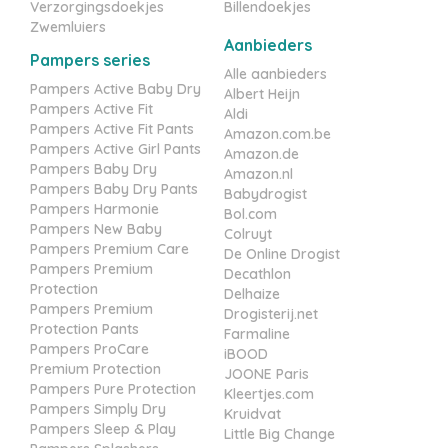
Verzorgingsdoekjes
Billendoekjes
Zwemluiers
Aanbieders
Pampers series
Alle aanbieders
Pampers Active Baby Dry
Albert Heijn
Pampers Active Fit
Aldi
Pampers Active Fit Pants
Amazon.com.be
Pampers Active Girl Pants
Amazon.de
Pampers Baby Dry
Amazon.nl
Pampers Baby Dry Pants
Babydrogist
Pampers Harmonie
Bol.com
Pampers New Baby
Colruyt
Pampers Premium Care
De Online Drogist
Pampers Premium
Decathlon
Protection
Delhaize
Pampers Premium
Drogisterij.net
Protection Pants
Farmaline
Pampers ProCare
iBOOD
Premium Protection
JOONE Paris
Pampers Pure Protection
Kleertjes.com
Pampers Simply Dry
Kruidvat
Pampers Sleep & Play
Little Big Change