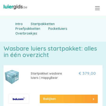
Intro
Startpakketten
Proefpakketten
Pocketluiers
Overbroekjes
Maattabel
Wasbare luiers startpakket: alles
in één overzicht
Kies
je
€ 379,00
Startpakket wasbare
luiers | HappyBear
maat
Bekijken