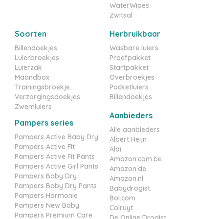
WaterWipes
Zwitsal
Soorten
Herbruikbaar
Billendoekjes
Wasbare luiers
Luierbroekjes
Proefpakket
Luierzak
Startpakket
Maandbox
Overbroekjes
Trainingsbroekje
Pocketluiers
Verzorgingsdoekjes
Billendoekjes
Zwemluiers
Aanbieders
Pampers series
Alle aanbieders
Pampers Active Baby Dry
Albert Heijn
Pampers Active Fit
Aldi
Pampers Active Fit Pants
Amazon.com.be
Pampers Active Girl Pants
Amazon.de
Pampers Baby Dry
Amazon.nl
Pampers Baby Dry Pants
Babydrogist
Pampers Harmonie
Bol.com
Pampers New Baby
Colruyt
Pampers Premium Care
De Online Drogist