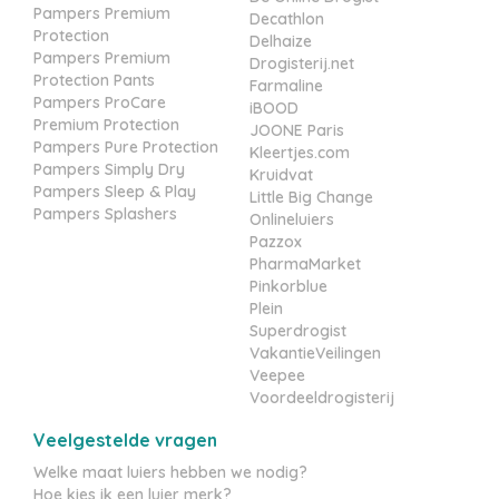
Pampers Premium
Decathlon
Protection
Delhaize
Pampers Premium
Drogisterij.net
Protection Pants
Farmaline
Pampers ProCare
iBOOD
Premium Protection
JOONE Paris
Pampers Pure Protection
Kleertjes.com
Pampers Simply Dry
Kruidvat
Pampers Sleep & Play
Little Big Change
Pampers Splashers
Onlineluiers
Pazzox
PharmaMarket
Pinkorblue
Plein
Superdrogist
VakantieVeilingen
Veepee
Voordeeldrogisterij
Veelgestelde vragen
Welke maat luiers hebben we nodig?
Hoe kies ik een luier merk?