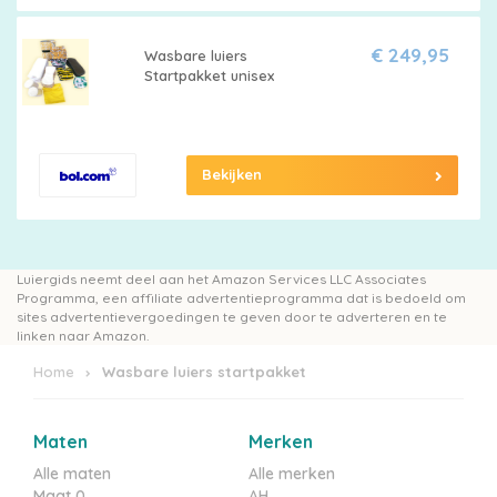
Pampers
€ 249,95
Wasbare luiers
Startpakket unisex
Extra
korting
Bekijken
Billendoekjes
Luiergids neemt deel aan het Amazon Services LLC Associates
Programma, een affiliate advertentieprogramma dat is bedoeld om
sites advertentievergoedingen te geven door te adverteren en te
linken naar Amazon.
Merken
Home
Wasbare luiers startpakket
vergelijken
Maten
Merken
Alle maten
Alle merken
Maat 0
AH