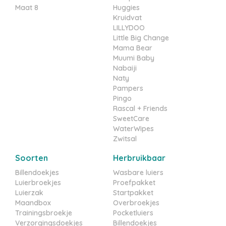
Maat 8
Huggies
Kruidvat
LILLYDOO
Little Big Change
Mama Bear
Muumi Baby
Nabaiji
Naty
Pampers
Pingo
Rascal + Friends
SweetCare
WaterWipes
Zwitsal
Soorten
Herbruikbaar
Billendoekjes
Wasbare luiers
Luierbroekjes
Proefpakket
Luierzak
Startpakket
Maandbox
Overbroekjes
Trainingsbroekje
Pocketluiers
Verzorgingsdoekjes
Billendoekjes