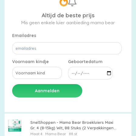
Altijd de beste prijs
Mis geen enkele luier aanbieding mama bear
Emailadres
Voornaam kindje
Geboortedatum
Aanmelden
SnelShoppen - Mama Bear Broekluiers Maxi
Gr. 4 (8-15kg) Wit, 88 Stuks (2 Verpakkingen
van 44) - Comfortabele, Ademend,
Maat 4
Mama Bear
88 st