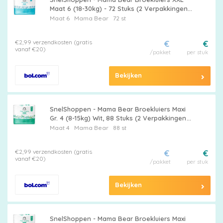
Maat 6 (18-30kg) - 72 Stuks (2 Verpakkingen
van 36) - Zachte, Ademend, Super
Maat 6
Mama Bear
72 st
Absorberend voor Kinderen - Ideaa
€2,99 verzendkosten (gratis
€
€
Pampers
vanaf €20)
/pakket
per stuk
Bekijken
Extra
korting
SnelShoppen - Mama Bear Broekluiers Maxi
Gr. 4 (8-15kg) Wit, 88 Stuks (2 Verpakkingen
van 44) - Comfortabele, Ademend,
Maat 4
Mama Bear
88 st
Superabsorberend voor Kinderen
€2,99 verzendkosten (gratis
€
€
Billendoekjes
vanaf €20)
/pakket
per stuk
Bekijken
Merken
vergelijken
SnelShoppen - Mama Bear Broekluiers Maxi