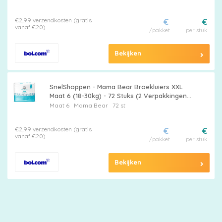
Superabsorberend voor Kinderen
€2,99 verzendkosten (gratis
€
€
vanaf €20)
/pakket
per stuk
Bekijken
SnelShoppen - Mama Bear Broekluiers XXL
Maat 6 (18-30kg) - 72 Stuks (2 Verpakkingen
van 36) - Zachte, Ademend, Super
Maat 6
Mama Bear
72 st
Absorberend voor Kinderen - Ideaa
€2,99 verzendkosten (gratis
€
€
vanaf €20)
/pakket
per stuk
Bekijken