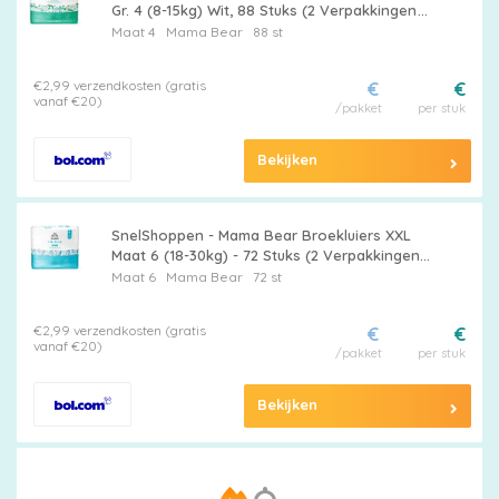
Gr. 4 (8-15kg) Wit, 88 Stuks (2 Verpakkingen
van 44) - Comfortabele, Ademend,
Maat 4
Mama Bear
88 st
Superabsorberend voor Kinderen
€2,99 verzendkosten (gratis
€
€
vanaf €20)
/pakket
per stuk
Bekijken
SnelShoppen - Mama Bear Broekluiers XXL
Maat 6 (18-30kg) - 72 Stuks (2 Verpakkingen
van 36) - Zachte, Ademend, Super
Maat 6
Mama Bear
72 st
Absorberend voor Kinderen - Ideaa
€2,99 verzendkosten (gratis
€
€
vanaf €20)
/pakket
per stuk
Bekijken