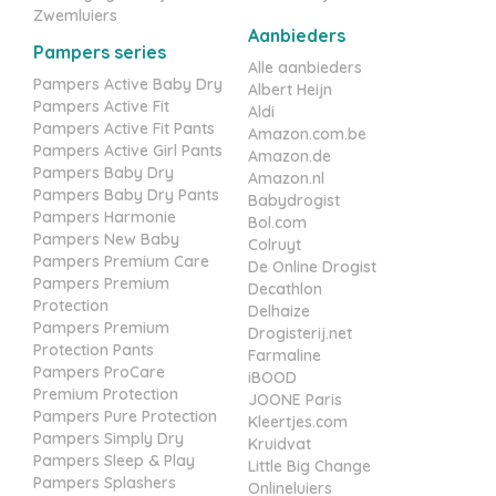
Zwemluiers
Aanbieders
Pampers series
Alle aanbieders
Pampers Active Baby Dry
Albert Heijn
Pampers Active Fit
Aldi
Pampers Active Fit Pants
Amazon.com.be
Pampers Active Girl Pants
Amazon.de
Pampers Baby Dry
Amazon.nl
Pampers Baby Dry Pants
Babydrogist
Pampers Harmonie
Bol.com
Pampers New Baby
Colruyt
Pampers Premium Care
De Online Drogist
Pampers Premium
Decathlon
Protection
Delhaize
Pampers Premium
Drogisterij.net
Protection Pants
Farmaline
Pampers ProCare
iBOOD
Premium Protection
JOONE Paris
Pampers Pure Protection
Kleertjes.com
Pampers Simply Dry
Kruidvat
Pampers Sleep & Play
Little Big Change
Pampers Splashers
Onlineluiers