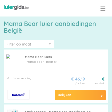
Mama Bear luier aanbiedingen
België
Filter op maat
Mama Bear luiers
Mama Bear
Bear st
Maattabel
Gratis verzending
€ 46,19
€
/pakket
per stuk
Kies
je
Bekijken
maat
SnelShoppen - Mama Bear Broekluiers XXL