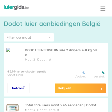
Dodot luier aanbiedingen België
Filter op maat
DODOT SENSITIVE RN size 2 diapers 4-8 kg 58
u
Maat 2
Dodot
st
€2,99 verzendkosten (gratis
€
€
vanaf €20)
/pakket
per stuk
Bekijken
Total care luiers maat 3 46 eenheden | Dodot
Maat 3
Dodot
care st