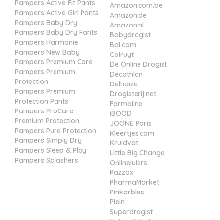
Pampers Active Fit Pants
Amazon.com.be
Pampers Active Girl Pants
Amazon.de
Pampers Baby Dry
Amazon.nl
Pampers Baby Dry Pants
Babydrogist
Pampers Harmonie
Bol.com
Pampers New Baby
Colruyt
Pampers Premium Care
De Online Drogist
Pampers Premium
Decathlon
Protection
Delhaize
Pampers Premium
Drogisterij.net
Protection Pants
Farmaline
Pampers ProCare
iBOOD
Premium Protection
JOONE Paris
Pampers Pure Protection
Kleertjes.com
Pampers Simply Dry
Kruidvat
Pampers Sleep & Play
Little Big Change
Pampers Splashers
Onlineluiers
Pazzox
PharmaMarket
Pinkorblue
Plein
Superdrogist