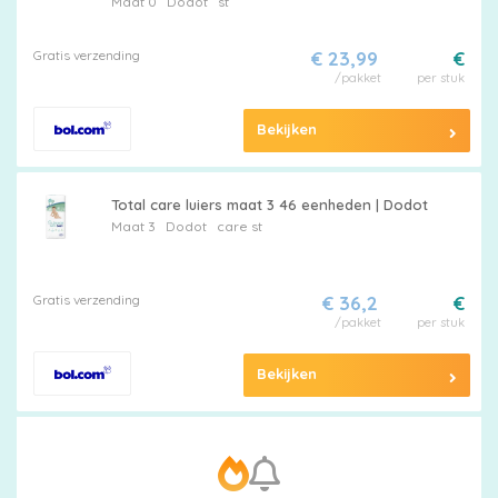
Maat 0
Dodot
st
Gratis verzending
€ 23,99
€
/pakket
per stuk
Billendoekjes
Bekijken
Merken
Total care luiers maat 3 46 eenheden | Dodot
Maat 3
Dodot
care st
vergelijken
Gratis verzending
€ 36,2
€
/pakket
per stuk
Bekijken