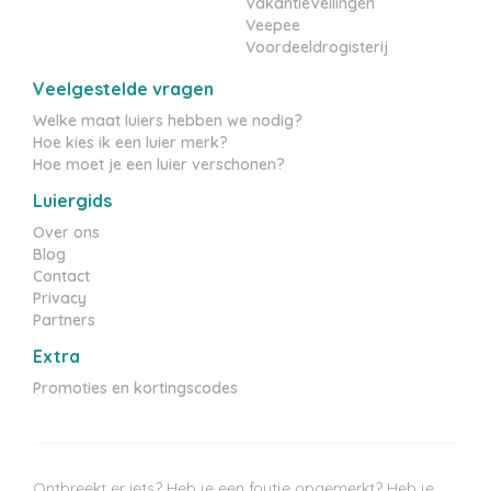
VakantieVeilingen
Veepee
Voordeeldrogisterij
Veelgestelde vragen
Welke maat luiers hebben we nodig?
Hoe kies ik een luier merk?
Hoe moet je een luier verschonen?
Luiergids
Over ons
Blog
Contact
Privacy
Partners
Extra
Promoties en kortingscodes
Ontbreekt er iets? Heb je een foutje opgemerkt? Heb je