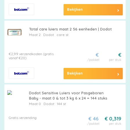
Bekijken
Total care luiers maat 2 56 eenheden | Dodot
Maat 2
Dodot
care st
€2,99 verzendkosten (gratis
€
€
vanaf €20)
/pakket
per stuk
Bekijken
Dodot Sensitive Luiers voor Pasgeboren
Baby - maat 0 & tot 3 kg 6 x 24 = 144 stuks
Maat 0
Dodot
144 st
Gratis verzending
€ 46
€ 0,319
/pakket
per stuk