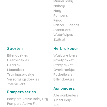
Muumi Baby
Nabaiji
Naty
Pampers
Pingo
Rascal + Friends
SweetCare
WaterWipes
Zwitsal
Soorten
Herbruikbaar
Billendoekjes
Wasbare luiers
Luierbroekjes
Proefpakket
Luierzak
Startpakket
Maandbox
Overbroekjes
Trainingsbroekje
Pocketluiers
Verzorgingsdoekjes
Billendoekjes
Zwemluiers
Aanbieders
Pampers series
Alle aanbieders
Pampers Active Baby Dry
Albert Heijn
Pampers Active Fit
Aldi