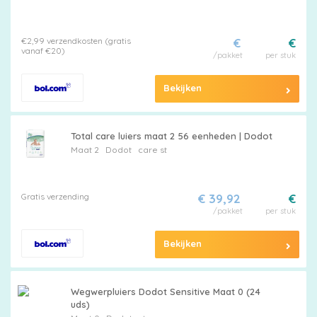
Maattabel
€2,99 verzendkosten (gratis
€
€
vanaf €20)
/pakket
per stuk
Kies
Bekijken
je
maat
Total care luiers maat 2 56 eenheden | Dodot
Maat 2
Dodot
care st
Gratis verzending
€ 39,92
€
/pakket
per stuk
Pampers
Bekijken
Extra
Wegwerpluiers Dodot Sensitive Maat 0 (24
uds)
korting