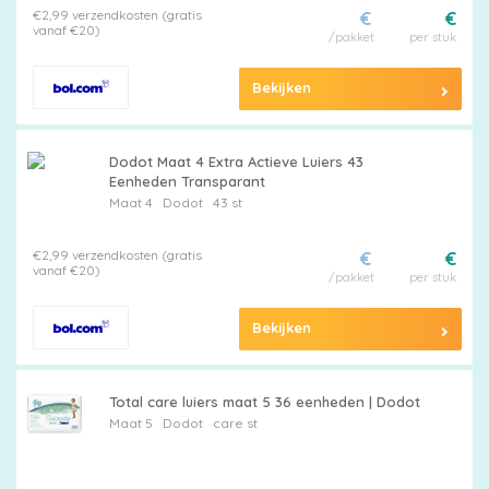
€2,99 verzendkosten (gratis
€
€
vanaf €20)
/pakket
per stuk
Bekijken
Dodot Maat 4 Extra Actieve Luiers 43
Eenheden Transparant
Maat 4
Dodot
43 st
€2,99 verzendkosten (gratis
€
€
vanaf €20)
/pakket
per stuk
Bekijken
Total care luiers maat 5 36 eenheden | Dodot
Maat 5
Dodot
care st