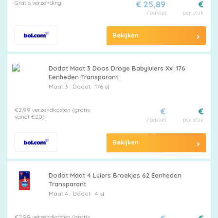
Gratis verzending
€ 25,89
€
/pakket
per stuk
Bekijken
Dodot Maat 3 Doos Droge Babyluiers Xxl 176
Eenheden Transparant
Maat 3
Dodot
176 st
€2,99 verzendkosten (gratis
€
€
vanaf €20)
/pakket
per stuk
Bekijken
Dodot Maat 4 Luiers Broekjes 62 Eenheden
Transparant
Maat 4
Dodot
4 st
€2,99 verzendkosten (gratis