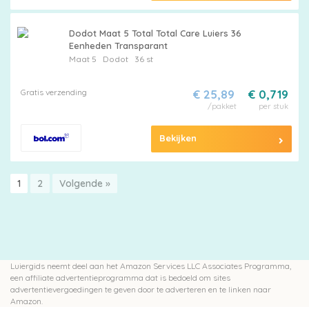
Dodot Maat 5 Total Total Care Luiers 36
Eenheden Transparant
Maat 5
Dodot
36 st
Gratis verzending
€ 25,89
€ 0,719
/pakket
per stuk
Bekijken
1
2
Volgende »
Luiergids neemt deel aan het Amazon Services LLC Associates Programma,
een affiliate advertentieprogramma dat is bedoeld om sites
advertentievergoedingen te geven door te adverteren en te linken naar
Amazon.