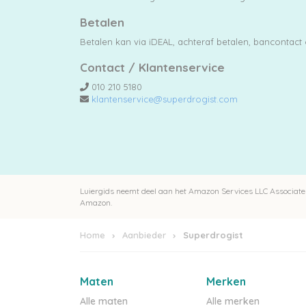
Betalen
Extra
Betalen kan via iDEAL, achteraf betalen, bancontact 
korting
Contact / Klantenservice
010 210 5180
klantenservice@superdrogist.com
Billendoekjes
Merken
Luiergids neemt deel aan het Amazon Services LLC Associates
Amazon.
vergelijken
Home
Aanbieder
Superdrogist
Maten
Merken
Alle maten
Alle merken