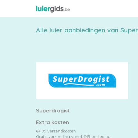
Alle luier aanbiedingen van Superd
Maattabel
Kies
je
maat
Superdrogist
Extra kosten
Pampers
€4,95 verzendkosten.
Gratis verzending vanaf €45 besteding.