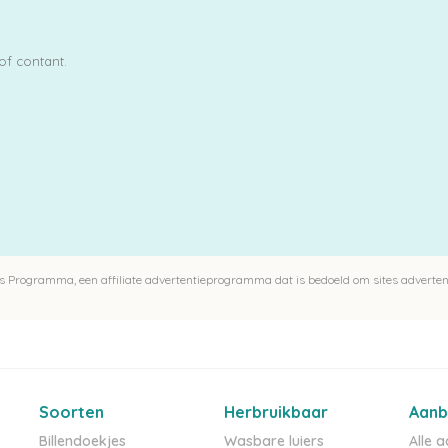
of contant.
 Programma, een affiliate advertentieprogramma dat is bedoeld om sites advertent
Soorten
Herbruikbaar
Aanb
Billendoekjes
Wasbare luiers
Alle 