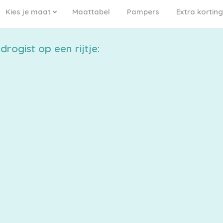
Kies je maat
Maattabel
Pampers
Extra korting
rogist op een rijtje: