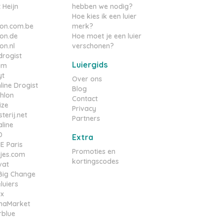
 Heijn
hebben we nodig?
Hoe kies ik een luier
on.com.be
merk?
on.de
Hoe moet je een luier
n.nl
verschonen?
rogist
Luiergids
om
yt
Over ons
line Drogist
Blog
hlon
Contact
ize
Privacy
terij.net
Partners
line
D
Extra
 Paris
Promoties en
tjes.com
kortingscodes
vat
e Big Change
luiers
ox
maMarket
rblue