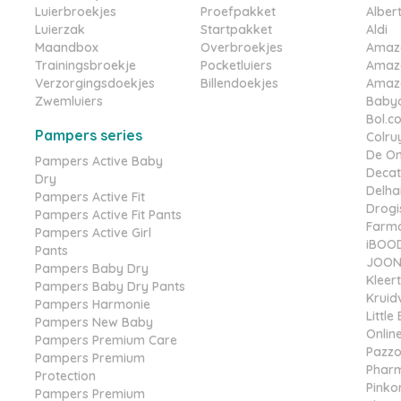
Luierbroekjes
Proefpakket
Albert
Luierzak
Startpakket
Aldi
Maandbox
Overbroekjes
Amaz
Trainingsbroekje
Pocketluiers
Amaz
Verzorgingsdoekjes
Billendoekjes
Amazo
Zwemluiers
Babyd
Bol.c
Pampers series
Colru
De On
Pampers Active Baby
Decat
Dry
Delha
Pampers Active Fit
Drogis
Pampers Active Fit Pants
Farma
Pampers Active Girl
iBOO
Pants
JOONE
Pampers Baby Dry
Kleer
Pampers Baby Dry Pants
Kruid
Pampers Harmonie
Littl
Pampers New Baby
Online
Pampers Premium Care
Pazz
Pampers Premium
Phar
Protection
Pinko
Pampers Premium