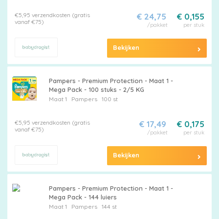
€5,95 verzendkosten (gratis
€ 24,75
€ 0,155
vanaf €75)
/pakket
per stuk
Billendoekjes
Bekijken
Merken
Pampers - Premium Protection - Maat 1 -
vergelijken
Mega Pack - 100 stuks - 2/5 KG
Maat 1
Pampers
100 st
€5,95 verzendkosten (gratis
€ 17,49
€ 0,175
vanaf €75)
/pakket
per stuk
Bekijken
Pampers - Premium Protection - Maat 1 -
Mega Pack - 144 luiers
Maat 1
Pampers
144 st