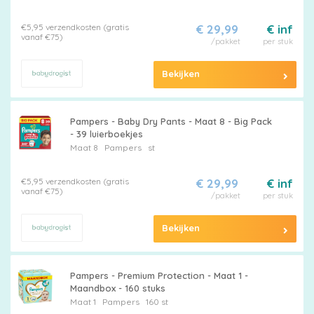
Maattabel
€5,95 verzendkosten (gratis
€ 29,99
€ inf
vanaf €75)
/pakket
per stuk
Kies
Bekijken
je
maat
Pampers - Baby Dry Pants - Maat 8 - Big Pack
- 39 luierboekjes
Maat 8
Pampers
st
€5,95 verzendkosten (gratis
€ 29,99
€ inf
vanaf €75)
/pakket
per stuk
Pampers
Bekijken
Extra
Pampers - Premium Protection - Maat 1 -
Maandbox - 160 stuks
korting
Maat 1
Pampers
160 st