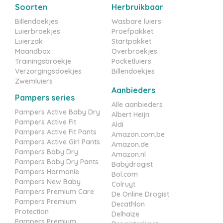
Soorten
Herbruikbaar
Billendoekjes
Wasbare luiers
Luierbroekjes
Proefpakket
Luierzak
Startpakket
Maandbox
Overbroekjes
Trainingsbroekje
Pocketluiers
Verzorgingsdoekjes
Billendoekjes
Zwemluiers
Aanbieders
Pampers series
Alle aanbieders
Pampers Active Baby Dry
Albert Heijn
Pampers Active Fit
Aldi
Pampers Active Fit Pants
Amazon.com.be
Pampers Active Girl Pants
Amazon.de
Pampers Baby Dry
Amazon.nl
Pampers Baby Dry Pants
Babydrogist
Pampers Harmonie
Bol.com
Pampers New Baby
Colruyt
Pampers Premium Care
De Online Drogist
Pampers Premium
Decathlon
Protection
Delhaize
Pampers Premium