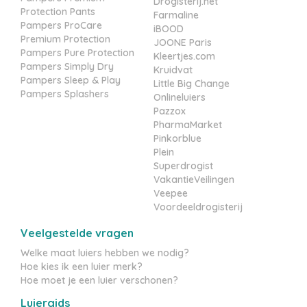
Drogisterij.net
Protection Pants
Farmaline
Pampers ProCare
iBOOD
Premium Protection
JOONE Paris
Pampers Pure Protection
Kleertjes.com
Pampers Simply Dry
Kruidvat
Pampers Sleep & Play
Little Big Change
Pampers Splashers
Onlineluiers
Pazzox
PharmaMarket
Pinkorblue
Plein
Superdrogist
VakantieVeilingen
Veepee
Voordeeldrogisterij
Veelgestelde vragen
Welke maat luiers hebben we nodig?
Hoe kies ik een luier merk?
Hoe moet je een luier verschonen?
Luiergids