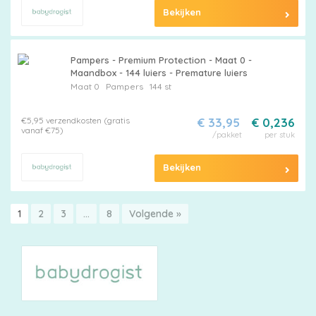
Bekijken
Pampers - Premium Protection - Maat 0 -
Maandbox - 144 luiers - Premature luiers
Maat 0
Pampers
144 st
€5,95 verzendkosten (gratis
€ 33,95
€ 0,236
vanaf €75)
/pakket
per stuk
Bekijken
1
2
3
…
8
Volgende »