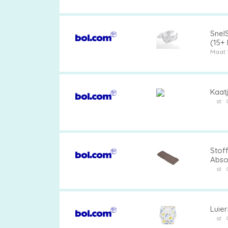
SnelS
(15+ 
Pampers
Dage
Maat 
Kaatj
Extra
st
korting
Stof
Abso
Billendoekjes
Veili
st
Merken
Luie
st
vergelijken