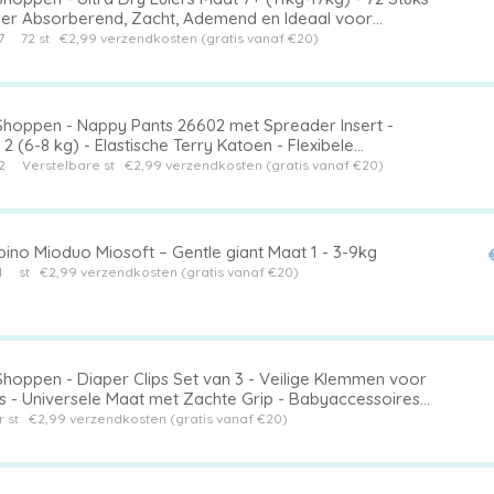
per Absorberend, Zacht, Ademend en Ideaal voor
ers en Kinderen
7
72 st
€2,99 verzendkosten (gratis vanaf €20)
Shoppen - Nappy Pants 26602 met Spreader Insert -
2 (6-8 kg) - Elastische Terry Katoen - Flexibele
telbare Luierbroekjes voor Kinderen
2
Verstelbare st
€2,99 verzendkosten (gratis vanaf €20)
ino Mioduo Miosoft – Gentle giant Maat 1 - 3-9kg
1
st
€2,99 verzendkosten (gratis vanaf €20)
Shoppen - Diaper Clips Set van 3 - Veilige Klemmen voor
rs - Universele Maat met Zachte Grip - Babyaccessoires
Eco Luiers - Ideaal voor T
 st
€2,99 verzendkosten (gratis vanaf €20)