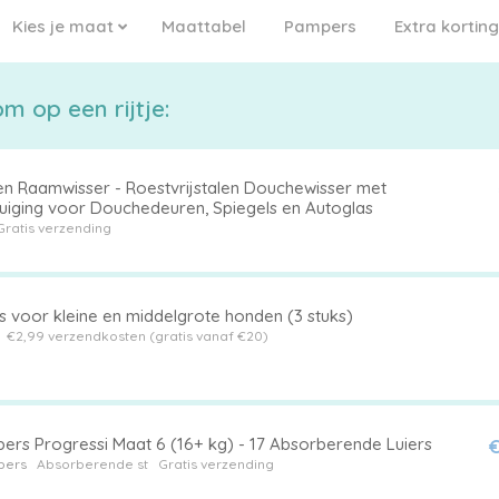
Kies je maat
Maattabel
Pampers
Extra korting
m op een rijtje:
en Raamwisser - Roestvrijstalen Douchewisser met
uiging voor Douchedeuren, Spiegels en Autoglas
Gratis verzending
s voor kleine en middelgrote honden (3 stuks)
t
€2,99 verzendkosten (gratis vanaf €20)
ers Progressi Maat 6 (16+ kg) - 17 Absorberende Luiers
€
pers
Absorberende st
Gratis verzending