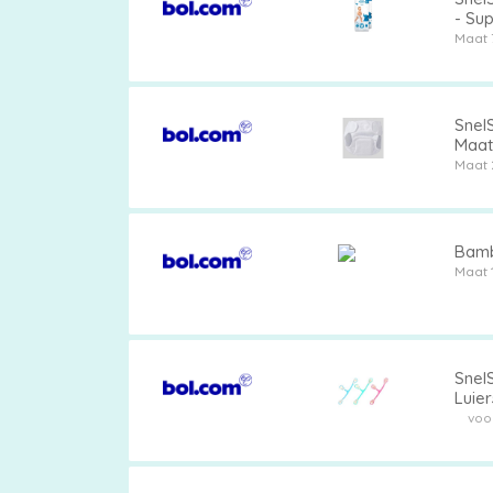
- Su
Peut
Maat 
Snel
Maat 
Vers
Maat 
Bamb
Maat 
Snel
Luie
voor 
voor