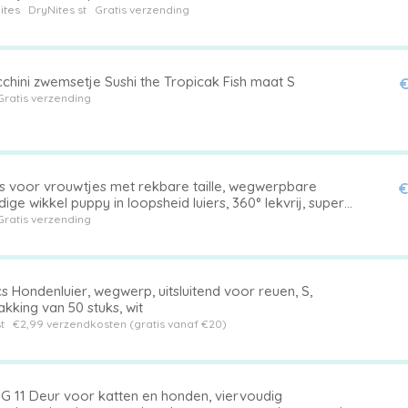
ites
DryNites st
Gratis verzending
chini zwemsetje Sushi the Tropicak Fish maat S
€
Gratis verzending
rs voor vrouwtjes met rekbare taille, wegwerpbare
€
dige wikkel puppy in loopsheid luiers, 360° lekvrij, super
rberende hondenluiers voor kleine, middelgrote en
Gratis verzending
e honden - 16
s Hondenluier, wegwerp, uitsluitend voor reuen, S,
kking van 50 stuks, wit
st
€2,99 verzendkosten (gratis vanaf €20)
G 11 Deur voor katten en honden, viervoudig