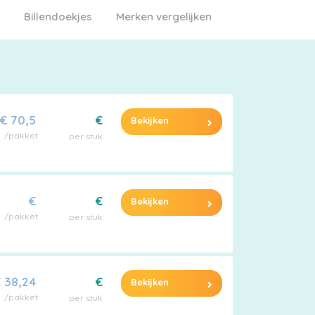
Billendoekjes
Merken vergelijken
€ 70,5
€
Bekijken
/pakket
per stuk
€
€
Bekijken
/pakket
per stuk
 38,24
€
Bekijken
/pakket
per stuk