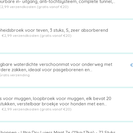
urbare in- uitgang, anti-tochtsysteem, complete tunnel,
ruin
€2,99 verzendkosten (gratis vanaf €20)
heidsbroek voor teven, 3 stuks, S, zeer absorberend
t
€2,99 verzendkosten (gratis vanaf €20)
gbare waterdichte verschoonmat voor onderweg met
€
dere zakken, ideaal voor pasgeborenen en
showers
Gratis verzending
rs voor muggen, loopbroek voor muggen, elk bevat 20
tstukken, verstelbaar broekje voor honden met een
vorm, wasbaar, zwart en blauw, maat S
t
€2,99 verzendkosten (gratis vanaf €20)
hoppen - Ultra Dry Luiers Maat 7+ (11kg-17kg) - 72 Stuks