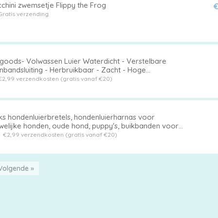
chini zwemsetje Flippy the Frog
€
Gratis verzending
ygoods- Volwassen Luier Waterdicht - Verstelbare
enbandsluiting - Herbruikbaar - Zacht - Hoge
topname - Geschikt voor Incontinentie -
€2,99 verzendkosten (gratis vanaf €20)
tinentieluier
ks hondenluierbretels, hondenluierharnas voor
welijke honden, oude hond, puppy's, buikbanden voor
nluiers, huisdierkleding, kledinghouder
t
€2,99 verzendkosten (gratis vanaf €20)
Volgende »