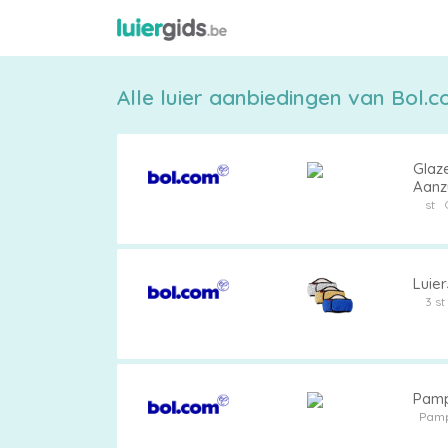
Alle luier aanbiedingen van Bol.co
Glaz
Aanz
st
Maattabel
Luier
3 s
Kies
je
Pamp
maat
Pam