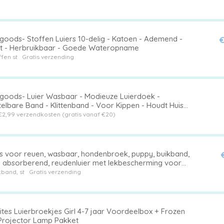
ygoods- Stoffen Luiers 10-delig - Katoen - Ademend -
€
t - Herbruikbaar - Goede Wateropname
fen st
Gratis verzending
ygoods- Luier Wasbaar - Modieuze Luierdoek -
elbare Band - Klittenband - Voor Kippen - Houdt Huis
n - Dierenluier
€2,99 verzendkosten (gratis vanaf €20)
rs voor reuen, wasbaar, hondenbroek, puppy, buikband,
rs absorberend, reudenluier met lekbescherming voor
tinentie bij de hond (XL)
band, st
Gratis verzending
ites Luierbroekjes Girl 4-7 jaar Voordeelbox + Frozen
Projector Lamp Pakket