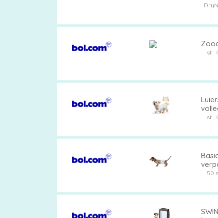
DryN
Zooc
st
Luie
volle
abso
st
grot
Basic
verpa
50 
SWIN