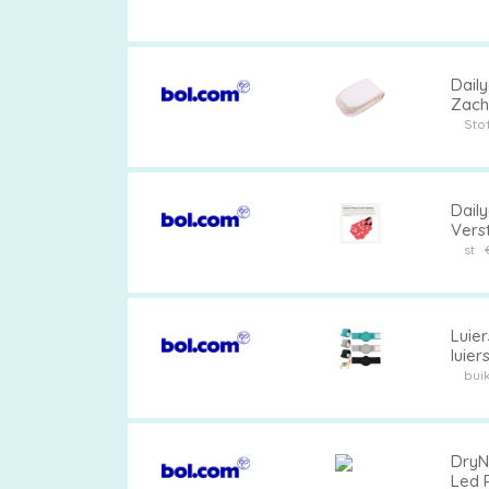
Dail
Zach
Stof
Dail
Verst
Schoo
st
Luie
luie
incon
buik
DryN
Led 