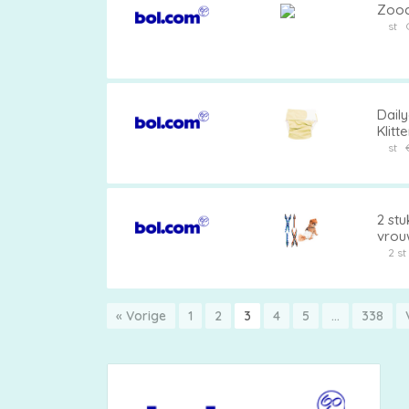
Zooc
st
Dail
Klitt
Voch
st
Incon
2 stu
vrou
honde
2 s
« Vorige
1
2
3
4
5
…
338