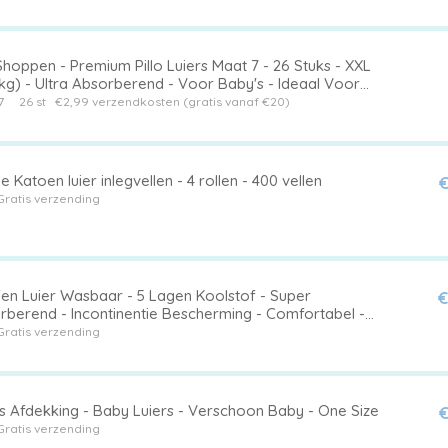
hoppen - Premium Pillo Luiers Maat 7 - 26 Stuks - XXL
kg) - Ultra Absorberend - Voor Baby's - Ideaal Voor
lijks Gebruik
7
26 st
€2,99 verzendkosten (gratis vanaf €20)
e Katoen luier inlegvellen - 4 rollen - 400 vellen
€
Gratis verzending
fen Luier Wasbaar - 5 Lagen Koolstof - Super
€
rberend - Incontinentie Bescherming - Comfortabel -
g Materiaal - Inlegluier
Gratis verzending
rs Afdekking - Baby Luiers - Verschoon Baby - One Size
€
Gratis verzending