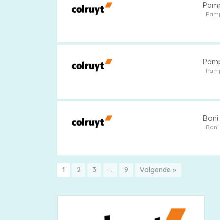
Pamp
Pam
Pamp
Pam
Boni 
Boni
1
2
3
…
9
Volgende »