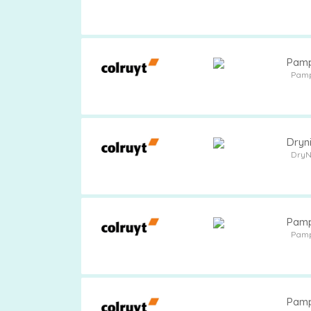
Pamp
Pam
Dryn
DryN
Pamp
Pam
Pamp