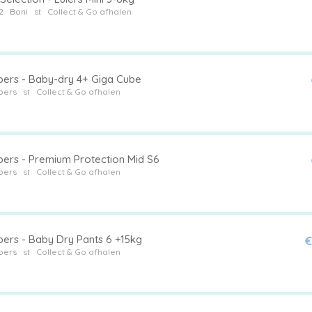
2
Boni
st
Collect & Go afhalen
ers - Baby-dry 4+ Giga Cube
pers
st
Collect & Go afhalen
ers - Premium Protection Mid S6
pers
st
Collect & Go afhalen
ers - Baby Dry Pants 6 +15kg
€
pers
st
Collect & Go afhalen