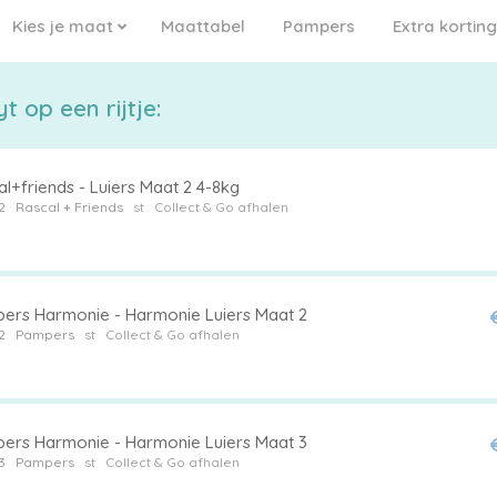
Kies je maat
Maattabel
Pampers
Extra korting
t op een rijtje:
l+friends - Luiers Maat 2 4-8kg
2
Rascal + Friends
st
Collect & Go afhalen
ers Harmonie - Harmonie Luiers Maat 2
2
Pampers
st
Collect & Go afhalen
ers Harmonie - Harmonie Luiers Maat 3
3
Pampers
st
Collect & Go afhalen