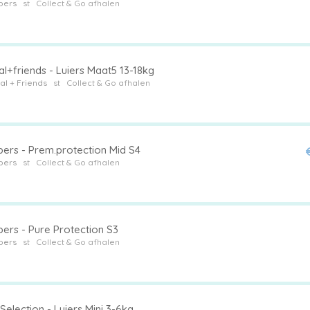
pers
st
Collect & Go afhalen
l+friends - Luiers Maat5 13-18kg
al + Friends
st
Collect & Go afhalen
ers - Prem.protection Mid S4
pers
st
Collect & Go afhalen
ers - Pure Protection S3
pers
st
Collect & Go afhalen
Selection - Luiers Mini 3-6kg