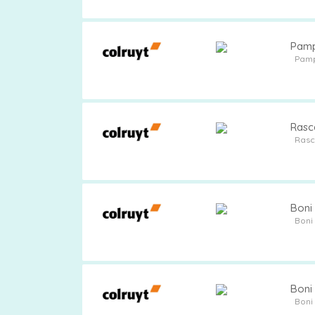
Pamp
Pam
Pampers
Rasca
Extra
Rasc
korting
Boni 
Billendoekjes
Boni
Merken
Boni 
Boni
vergelijken