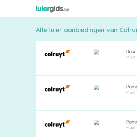
Alle luier aanbiedingen van Colruy
Rasca
Maat 
Maattabel
Pamp
Maat 
Kies
je
Pamp
maat
Maat 