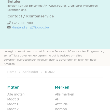
Betalen
Pampers
Betalen kan via Bancontact/Mr Cash, PayPal, Creditcard, Maestro en
Sofortbanking.
Contact / Klantenservice
+32 2808 7810
Extra
klantendienst@ibood.be
korting
Luiergids neemt deel aan het Amazon Services LLC Associates Programma,
een affiliate advertentieprogramma dat is bedoeld om sites
Billendoekjes
advertentievergoedingen te geven door te adverteren en te linken naar
Amazon.
Home
Aanbieder
iBOOD
Merken
Maten
Merken
vergelijken
Alle maten
Alle merken
Maat 0
AH
Maat 1
Attitude
Maat 2
Bambo