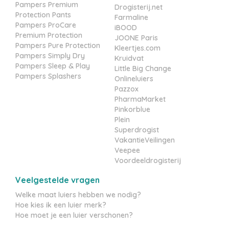
Pampers Premium
Drogisterij.net
Protection Pants
Farmaline
Pampers ProCare
iBOOD
Premium Protection
JOONE Paris
Pampers Pure Protection
Kleertjes.com
Pampers Simply Dry
Kruidvat
Pampers Sleep & Play
Little Big Change
Pampers Splashers
Onlineluiers
Pazzox
PharmaMarket
Pinkorblue
Plein
Superdrogist
VakantieVeilingen
Veepee
Voordeeldrogisterij
Veelgestelde vragen
Welke maat luiers hebben we nodig?
Hoe kies ik een luier merk?
Hoe moet je een luier verschonen?