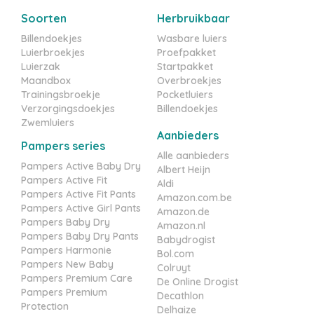
Soorten
Herbruikbaar
Billendoekjes
Wasbare luiers
Luierbroekjes
Proefpakket
Luierzak
Startpakket
Maandbox
Overbroekjes
Trainingsbroekje
Pocketluiers
Verzorgingsdoekjes
Billendoekjes
Zwemluiers
Aanbieders
Pampers series
Alle aanbieders
Pampers Active Baby Dry
Albert Heijn
Pampers Active Fit
Aldi
Pampers Active Fit Pants
Amazon.com.be
Pampers Active Girl Pants
Amazon.de
Pampers Baby Dry
Amazon.nl
Pampers Baby Dry Pants
Babydrogist
Pampers Harmonie
Bol.com
Pampers New Baby
Colruyt
Pampers Premium Care
De Online Drogist
Pampers Premium
Decathlon
Protection
Delhaize