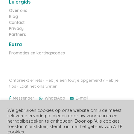
Luiergids
Over ons
Blog
Contact
Privacy
Partners
Extra
Promoties en kortingscodes
Ontbreekt er iets? Heb je een foutje opgemerkt? Heb je
tips? Laat het ons weten!
Messenger
WhatsApp
E-mail
Laatste prijzen update: 07/08/2026
We gebruiken cookies op onze website om u de meest
relevante ervaring te bieden door uw voorkeuren en
herhaalbezoeken te onthouden. Door op 'Alle cookies
toestaan' te klikken, stemt u in met het gebruik van ALLE
cookies.