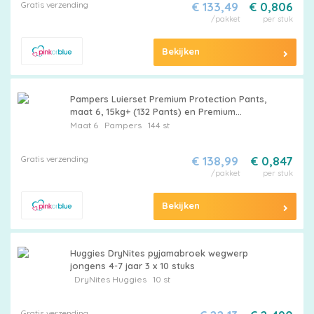
Gratis verzending
€ 133,49
€ 0,806
/pakket
per stuk
Bekijken
Pampers Luierset Premium Protection Pants,
maat 6, 15kg+ (132 Pants) en Premium
Protection Luiers, maat 6 Extra Large , 13kg+
Maat 6
Pampers
144 st
(144 Luiers)
Gratis verzending
€ 138,99
€ 0,847
/pakket
per stuk
Bekijken
Huggies DryNites pyjamabroek wegwerp
jongens 4-7 jaar 3 x 10 stuks
DryNites
Huggies
10 st
Gratis verzending