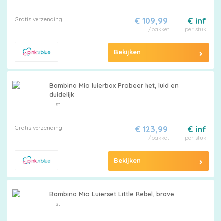
maat
Gratis verzending
€ 109,99
€ inf
/pakket
per stuk
Bekijken
Pampers
Bambino Mio luierbox Probeer het, luid en
duidelijk
st
Extra
korting
Gratis verzending
€ 123,99
€ inf
/pakket
per stuk
Bekijken
Billendoekjes
Bambino Mio Luierset Little Rebel, brave
st