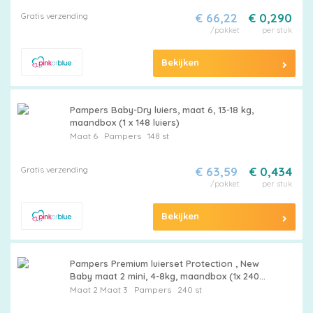
Gratis verzending
€ 66,22
€ 0,290
/pakket
per stuk
Bekijken
Pampers Baby-Dry luiers, maat 6, 13-18 kg,
maandbox (1 x 148 luiers)
Maat 6
Pampers
148 st
Gratis verzending
€ 63,59
€ 0,434
/pakket
per stuk
Bekijken
Pampers Premium luierset Protection , New
Baby maat 2 mini, 4-8kg, maandbox (1x 240
luiers) en maat 3 midi, 6-10kg, maandbox (1x
Maat 2
Maat 3
Pampers
240 st
204 luiers)