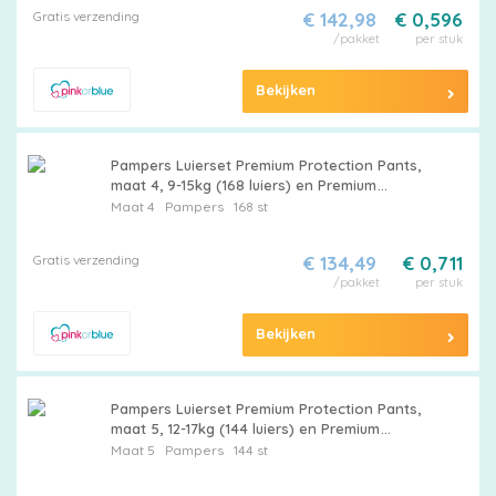
Gratis verzending
€ 142,98
€ 0,596
/pakket
per stuk
Bekijken
Pampers Luierset Premium Protection Pants,
maat 4, 9-15kg (168 luiers) en Premium
Protection Luiers, maat 4 Maxi, 9-14kg (174
Maat 4
Pampers
168 st
luiers)
Gratis verzending
€ 134,49
€ 0,711
/pakket
per stuk
Bekijken
Pampers Luierset Premium Protection Pants,
maat 5, 12-17kg (144 luiers) en Premium
Protection Luiers, maat 5 Junior , 11-16kg (152
Maat 5
Pampers
144 st
luiers)