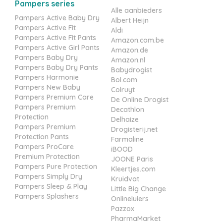
Pampers series
Alle aanbieders
Pampers Active Baby Dry
Albert Heijn
Pampers Active Fit
Aldi
Pampers Active Fit Pants
Amazon.com.be
Pampers Active Girl Pants
Amazon.de
Pampers Baby Dry
Amazon.nl
Pampers Baby Dry Pants
Babydrogist
Pampers Harmonie
Bol.com
Pampers New Baby
Colruyt
Pampers Premium Care
De Online Drogist
Pampers Premium
Decathlon
Protection
Delhaize
Pampers Premium
Drogisterij.net
Protection Pants
Farmaline
Pampers ProCare
iBOOD
Premium Protection
JOONE Paris
Pampers Pure Protection
Kleertjes.com
Pampers Simply Dry
Kruidvat
Pampers Sleep & Play
Little Big Change
Pampers Splashers
Onlineluiers
Pazzox
PharmaMarket