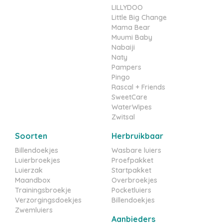
LILLYDOO
Little Big Change
Mama Bear
Muumi Baby
Nabaiji
Naty
Pampers
Pingo
Rascal + Friends
SweetCare
WaterWipes
Zwitsal
Soorten
Herbruikbaar
Billendoekjes
Wasbare luiers
Luierbroekjes
Proefpakket
Luierzak
Startpakket
Maandbox
Overbroekjes
Trainingsbroekje
Pocketluiers
Verzorgingsdoekjes
Billendoekjes
Zwemluiers
Aanbieders