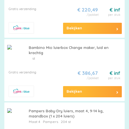
Merken
vergelijken
Gratis verzending
€ 220,49
€ inf
/pakket
per stuk
Bekijken
Bambino Mio luierbox Change maker, luid en
krachtig
st
Gratis verzending
€ 386,67
€ inf
/pakket
per stuk
Bekijken
Pampers Baby-Dry luiers, maat 4, 9-14 kg,
maandbox (1 x 204 luiers)
Maat 4
Pampers
204 st