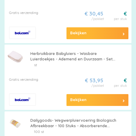
Gratis verzending
€ 30,45
€
/pakket
per stuk
Bekijken
Herbruikbare Babyluiers - Wasbare
Luierdoekjes - Ademend en Duurzaam - Set
van 20 - Wasbare luiers voor pasgeborenen -
st
Geschikt voor Hergebruik - Diverse Kleuren
Gratis verzending
€ 53,95
€
/pakket
per stuk
Bekijken
Dailygoods- Wegwerpluiervoering Biologisch
Afbreekbaar - 100 Stuks - Absorberende
Babyluierinzetstukken - Natte Doekjesfunctie
100 st