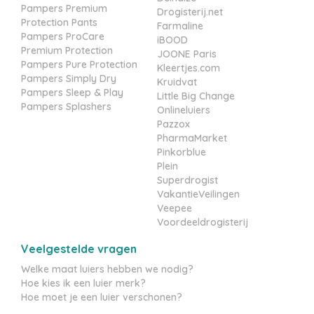
Pampers Premium
Drogisterij.net
Protection Pants
Farmaline
Pampers ProCare
iBOOD
Premium Protection
JOONE Paris
Pampers Pure Protection
Kleertjes.com
Pampers Simply Dry
Kruidvat
Pampers Sleep & Play
Little Big Change
Pampers Splashers
Onlineluiers
Pazzox
PharmaMarket
Pinkorblue
Plein
Superdrogist
VakantieVeilingen
Veepee
Voordeeldrogisterij
Veelgestelde vragen
Welke maat luiers hebben we nodig?
Hoe kies ik een luier merk?
Hoe moet je een luier verschonen?