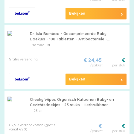
Bekijken
Dr. Isla Bamboo - Gecomprimeerde Baby
Doekjes - 100 Tabletten - Antibacteriële -
Compact - Biologisch Afbreekbaar
Bambo
st
Gratis verzending
€ 24,45
€
/pakket
per stuk
Bekijken
Cheeky Wipes Organisch Katoenen Baby- en
Gezichtsdoekjes - 25 stuks - Herbruikbaar -
Antibacterieel - Regenboogkleuren -
25 st
Wasbare babydoekjes
€2,99 verzendkosten (gratis
€
€
vanaf €20)
/pakket
per stuk