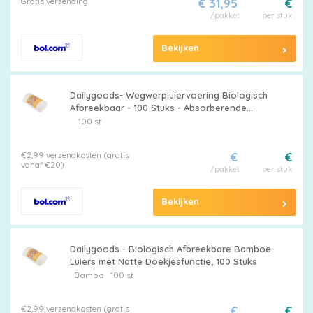
Gratis verzending
€ 31,95
€
/pakket
per stuk
Bekijken
Dailygoods- Wegwerpluiervoering Biologisch
Afbreekbaar - 100 Stuks - Absorberende
Babyluierinzetstukken - Natte Doekjesfunctie
100 st
- Superzacht - Veilig en Gezond - Luierinzet
€2,99 verzendkosten (gratis
€
€
vanaf €20)
/pakket
per stuk
Bekijken
Dailygoods - Biologisch Afbreekbare Bamboe
Luiers met Natte Doekjesfunctie, 100 Stuks
Bambo
100 st
€2,99 verzendkosten (gratis
€
€