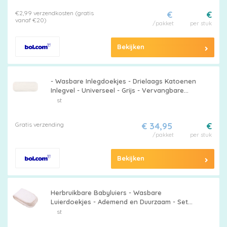
€2,99 verzendkosten (gratis
€
€
vanaf €20)
/pakket
per stuk
Bekijken
- Wasbare Inlegdoekjes - Drielaags Katoenen
Inlegvel - Universeel - Grijs - Vervangbare
Inlegdoekjes voor Herbruikbare Luiers -
st
Geschikt voor Baby's en Peuters.
Gratis verzending
€ 34,95
€
/pakket
per stuk
Bekijken
Herbruikbare Babyluiers - Wasbare
Luierdoekjes - Ademend en Duurzaam - Set
van 20 - Wasbare luiers voor pasgeborenen -
st
Geschikt voor Hergebruik - Diverse Kleuren