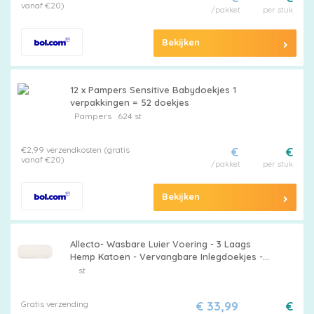
vanaf €20)
/pakket
per stuk
Bekijken
12 x Pampers Sensitive Babydoekjes 1
verpakkingen = 52 doekjes
Pampers
624 st
€2,99 verzendkosten (gratis
€
€
vanaf €20)
/pakket
per stuk
Bekijken
Allecto- Wasbare Luier Voering - 3 Laags
Hemp Katoen - Vervangbare Inlegdoekjes -
Baby's en Peuters - Blauw - Wasbare Luier -
st
Geschikt voor Alle Maten - Herbruikbare Luier
Voering, 3 Lagen Hemp Katoen Vervangbare
Gratis verzending
€ 33,99
€
Inlegdoek voor Baby's en Peuters