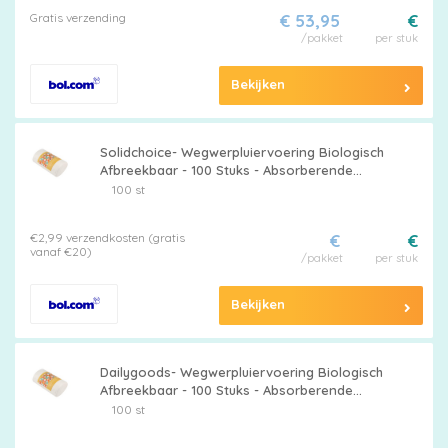
Gratis verzending
€ 53,95
€
/pakket
per stuk
Bekijken
Solidchoice- Wegwerpluiervoering Biologisch
Afbreekbaar - 100 Stuks - Absorberende
Babyluierinzetstukken - Natte Doekjesfunctie
100 st
- Superzacht - Veilig en Gezond - Luierinzet
€2,99 verzendkosten (gratis
€
€
vanaf €20)
/pakket
per stuk
Bekijken
Dailygoods- Wegwerpluiervoering Biologisch
Afbreekbaar - 100 Stuks - Absorberende
Babyluierinzetstukken - Natte Doekjesfunctie
100 st
- Superzacht - Veilig en Gezond - Luierinzet