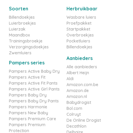
Soorten
Herbruikbaar
Billendoekjes
Wasbare luiers
Luierbroekjes
Proefpakket
Luierzak
Startpakket
Maandbox
Overbroekjes
Trainingsbroekje
Pocketluiers
Verzorgingsdoekjes
Billendoekjes
Zwemluiers
Aanbieders
Pampers series
Alle aanbieders
Pampers Active Baby Dry
Albert Heijn
Pampers Active Fit
Aldi
Pampers Active Fit Pants
Amazon.com.be
Pampers Active Girl Pants
Amazon.de
Pampers Baby Dry
Amazon.nl
Pampers Baby Dry Pants
Babydrogist
Pampers Harmonie
Bol.com
Pampers New Baby
Colruyt
Pampers Premium Care
De Online Drogist
Pampers Premium
Decathlon
Protection
Delhaize