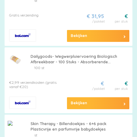
Inlegdoekjes voor Herbruikbare Luiers -
st
Geschikt voor Baby's en Peuters.
Gratis verzending
€ 31,95
€
Extra
/pakket
per stuk
korting
Bekijken
Billendoekjes
Dailygoods- Wegwerpluiervoering Biologisch
Afbreekbaar - 100 Stuks - Absorberende
Babyluierinzetstukken - Natte Doekjesfunctie
100 st
- Superzacht - Veilig en Gezond - Luierinzet
€2,99 verzendkosten (gratis
€
€
Merken
vanaf €20)
/pakket
per stuk
vergelijken
Bekijken
Skin Therapy - Billendoekjes - 6+6 pack
Plasticvrije en parfumvrije babydoekjes
st