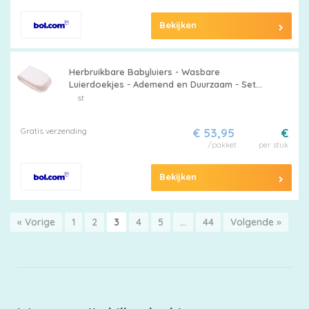
Bekijken
Herbruikbare Babyluiers - Wasbare
Luierdoekjes - Ademend en Duurzaam - Set
van 20 - Wasbare luiers voor pasgeborenen -
st
Geschikt voor Hergebruik - Diverse Kleuren
Gratis verzending
€ 53,95
€
/pakket
per stuk
Bekijken
« Vorige
1
2
3
4
5
…
44
Volgende »