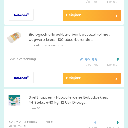
/pakket
per stuk
Bekijken
Biologisch afbreekbare bamboevezel rol met
wegwerp luiers, 100 absorberende
luiervullingen, inclusief vochtige doek functie
Bambo
wasbare st
voor wasbare luiers
Gratis verzending
€ 39,86
€
/pakket
per stuk
Bekijken
SnelShoppen - Hypoallergene Babydoekjes,
44 Stuks, 6-10 kg, 12 Uur Droog,
Dermatologisch Getest, Comfortabel en
44 st
Chemisch Vrij
€2,99 verzendkosten (gratis
€
€
vanaf €20)
/pakket
per stuk