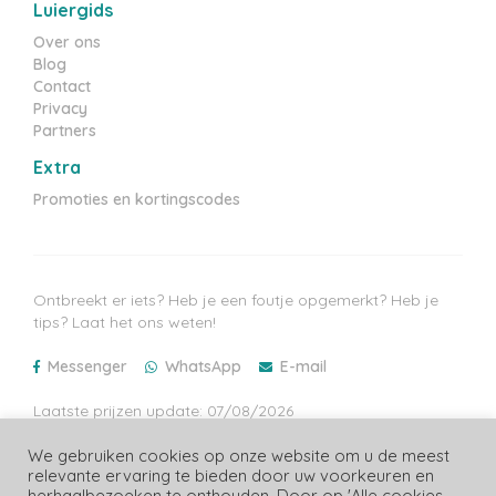
Luiergids
Over ons
Blog
Contact
Privacy
Partners
Extra
Promoties en kortingscodes
Ontbreekt er iets? Heb je een foutje opgemerkt? Heb je
tips? Laat het ons weten!
Messenger
WhatsApp
E-mail
Laatste prijzen update: 07/08/2026
We gebruiken cookies op onze website om u de meest
relevante ervaring te bieden door uw voorkeuren en
herhaalbezoeken te onthouden. Door op 'Alle cookies