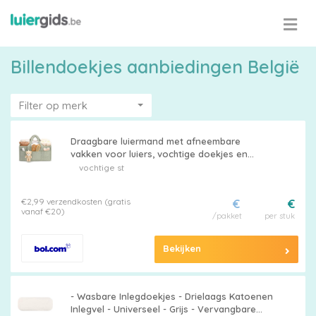
Billendoekjes aanbiedingen België
Filter op merk
Draagbare luiermand met afneembare
vakken voor luiers, vochtige doekjes en
babybenodigdheden in groen
vochtige st
€2,99 verzendkosten (gratis
€
€
vanaf €20)
/pakket
per stuk
Bekijken
- Wasbare Inlegdoekjes - Drielaags Katoenen
Inlegvel - Universeel - Grijs - Vervangbare