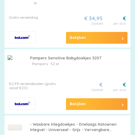
Inlegdoekjes voor Herbruikbare Luiers -
st
Geschikt voor Baby's en Peuters.
Gratis verzending
€ 34,95
€
/pakket
per stuk
Maattabel
Bekijken
Pampers Sensitive Babydoekjes 52ST
Pampers
52 st
Kies
je
€2,99 verzendkosten (gratis
€
€
maat
vanaf €20)
/pakket
per stuk
Bekijken
- Wasbare Inlegdoekjes - Drielaags Katoenen
Pampers
Inlegvel - Universeel - Grijs - Vervangbare