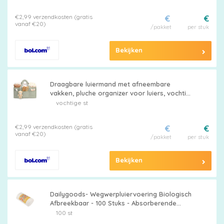
- Superzacht - Veilig en Gezond - Luierinzet
€2,99 verzendkosten (gratis
€
€
vanaf €20)
/pakket
per stuk
Bekijken
Draagbare luiermand met afneembare
vakken, pluche organizer voor luiers, vochtige
doekjes en babybenodigdheden (groen)
vochtige st
€2,99 verzendkosten (gratis
€
€
vanaf €20)
/pakket
per stuk
Bekijken
Dailygoods- Wegwerpluiervoering Biologisch
Afbreekbaar - 100 Stuks - Absorberende
Babyluierinzetstukken - Natte Doekjesfunctie
100 st
- Superzacht - Veilig en Gezond - Luierinzet