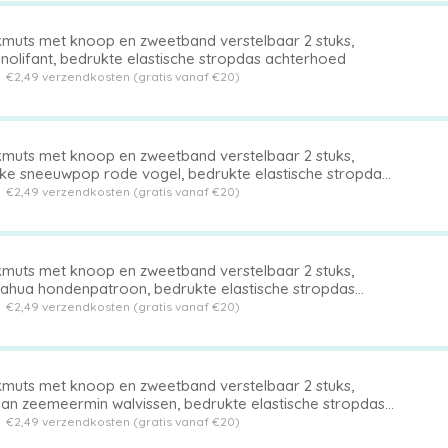
muts met knoop en zweetband verstelbaar 2 stuks,
nolifant, bedrukte elastische stropdas achterhoed
t
€2,49 verzendkosten (gratis vanaf €20)
muts met knoop en zweetband verstelbaar 2 stuks,
ijke sneeuwpop rode vogel, bedrukte elastische stropdas
erhoed
t
€2,49 verzendkosten (gratis vanaf €20)
muts met knoop en zweetband verstelbaar 2 stuks,
uahua hondenpatroon, bedrukte elastische stropdas
erhoed
t
€2,49 verzendkosten (gratis vanaf €20)
muts met knoop en zweetband verstelbaar 2 stuks,
an zeemeermin walvissen, bedrukte elastische stropdas
erkant hoed
t
€2,49 verzendkosten (gratis vanaf €20)