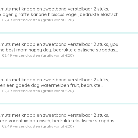
muts met knoop en zweetband verstelbaar 2 stuks,
 ogen giraffe kanarie hibiscus vogel, bedrukte elastische
pdas achterhoed
t
€2,49 verzendkosten (gratis vanaf €20)
muts met knoop en zweetband verstelbaar 2 stuks, you
the best mom happy day, bedrukte elastische stropdas
erhoed
t
€2,49 verzendkosten (gratis vanaf €20)
muts met knoop en zweetband verstelbaar 2 stuks,
en een goede dag watermeloen fruit, bedrukte
tische stropdas achterhoed
t
€2,49 verzendkosten (gratis vanaf €20)
muts met knoop en zweetband verstelbaar 2 stuks,
ere varentuin botanisch, bedrukte elastische stropdas
erhoed
t
€2,49 verzendkosten (gratis vanaf €20)