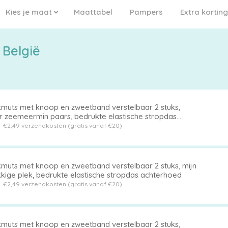
Kies je maat
Maattabel
Pampers
Extra korting
 België
muts met knoop en zweetband verstelbaar 2 stuks,
er zeemeermin paars, bedrukte elastische stropdas
erkant hoed
t
€2,49 verzendkosten (gratis vanaf €20)
muts met knoop en zweetband verstelbaar 2 stuks, mijn
kkige plek, bedrukte elastische stropdas achterhoed
t
€2,49 verzendkosten (gratis vanaf €20)
muts met knoop en zweetband verstelbaar 2 stuks,