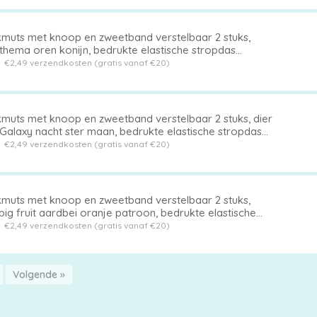
muts met knoop en zweetband verstelbaar 2 stuks,
thema oren konijn, bedrukte elastische stropdas
erhoed
t
€2,49 verzendkosten (gratis vanaf €20)
muts met knoop en zweetband verstelbaar 2 stuks, dier
 Galaxy nacht ster maan, bedrukte elastische stropdas
erhoed
t
€2,49 verzendkosten (gratis vanaf €20)
muts met knoop en zweetband verstelbaar 2 stuks,
ig fruit aardbei oranje patroon, bedrukte elastische
pdas achterhoed
t
€2,49 verzendkosten (gratis vanaf €20)
Volgende »