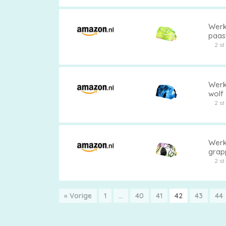
Werk
paas
acht
2 s
Werk
wolf
acht
2 s
Werk
grapp
stro
2 s
« Vorige
1
…
40
41
42
43
44