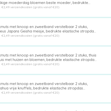
kkige moederdag bloemen beste moeder, bedrukte
tische stropdas achterhoed
t
€2,49 verzendkosten (gratis vanaf €20)
muts met knoop en zweetband verstelbaar 2 stuks,
eus Japans Geisha meisje, bedrukte elastische stropdas
erhoed
t
€2,49 verzendkosten (gratis vanaf €20)
muts met knoop en zweetband verstelbaar 2 stuks, thuis
huis met huizen en bloemen, bedrukte elastische stropdas
erhoed
t
€2,49 verzendkosten (gratis vanaf €20)
muts met knoop en zweetband verstelbaar 2 stuks,
ahua vrije knuffels, bedrukte elastische stropdas
erhoed
t
€2,49 verzendkosten (gratis vanaf €20)