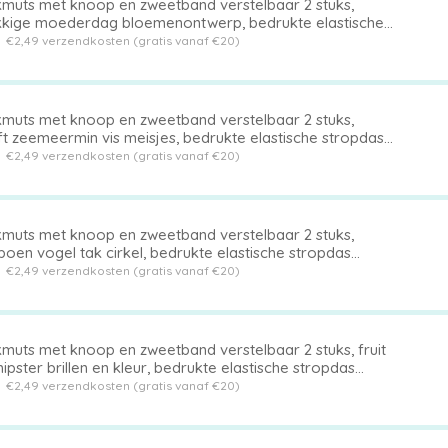
muts met knoop en zweetband verstelbaar 2 stuks,
kkige moederdag bloemenontwerp, bedrukte elastische
pdas achterhoed
t
€2,49 verzendkosten (gratis vanaf €20)
muts met knoop en zweetband verstelbaar 2 stuks,
ft zeemeermin vis meisjes, bedrukte elastische stropdas
erkant hoed
t
€2,49 verzendkosten (gratis vanaf €20)
muts met knoop en zweetband verstelbaar 2 stuks,
oen vogel tak cirkel, bedrukte elastische stropdas
erhoed
t
€2,49 verzendkosten (gratis vanaf €20)
muts met knoop en zweetband verstelbaar 2 stuks, fruit
ipster brillen en kleur, bedrukte elastische stropdas
erhoed
t
€2,49 verzendkosten (gratis vanaf €20)