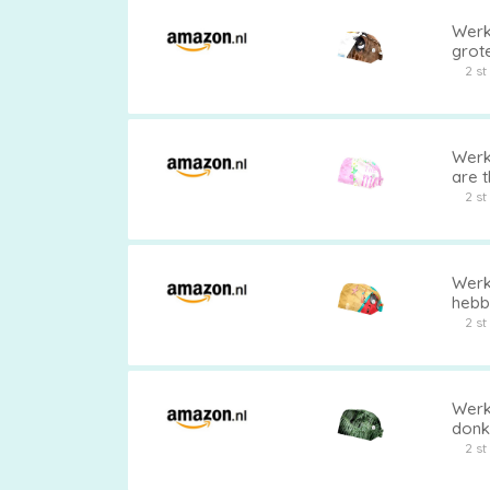
Werk
grote
stro
2 s
Werk
are 
acht
2 s
Werk
hebb
elas
2 s
Werk
donk
acht
2 s