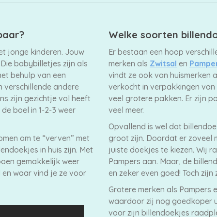
baar?
Welke soorten billendo
met jonge kinderen. Jouw
Er bestaan een hoop verschil
Die babybilletjes zijn als
merken als
Zwitsal
en
Pampe
met behulp van een
vindt ze ook van huismerken a
in verschillende andere
verkocht in verpakkingen van 
s zijn gezichtje vol heeft
veel grotere pakken. Er zijn p
 de boel in 1-2-3 weer
veel meer.
Opvallend is wel dat billendoe
enomen om te “verven” met
groot zijn. Doordat er zoveel 
lendoekjes in huis zijn. Met
juiste doekjes te kiezen. Wij 
poen gemakkelijk weer
Pampers aan. Maar, de billend
d en waar vind je ze voor
en zeker even goed! Toch zijn 
Grotere merken als Pampers 
waardoor zij nog goedkoper ui
voor zijn billendoekjes raadp