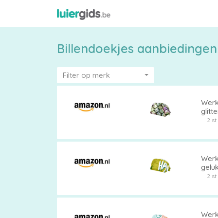
Billendoekjes aanbiedingen
Filter op merk
Werk
glitt
acht
2 s
Maattabel
Werk
gelu
Kies
2 s
je
maat
Werk