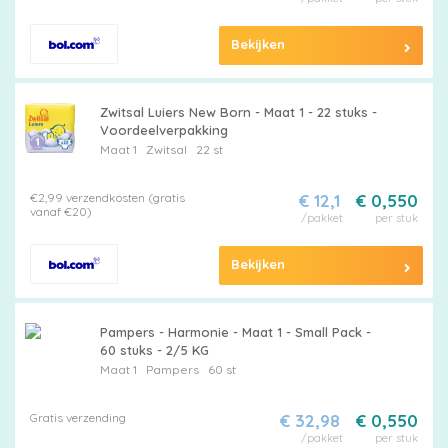
Bekijken
Zwitsal Luiers New Born - Maat 1 - 22 stuks -
Voordeelverpakking
Maat 1
Zwitsal
22 st
€2,99 verzendkosten (gratis
€ 12,1
€ 0,550
vanaf €20)
/pakket
per stuk
Bekijken
Pampers - Harmonie - Maat 1 - Small Pack -
60 stuks - 2/5 KG
Maat 1
Pampers
60 st
Gratis verzending
€ 32,98
€ 0,550
/pakket
per stuk