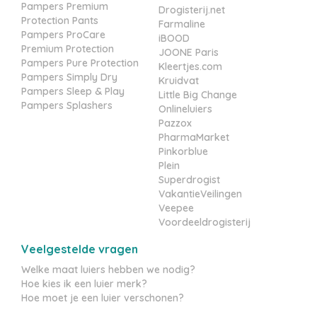
Pampers Premium
Drogisterij.net
Protection Pants
Farmaline
Pampers ProCare
iBOOD
Premium Protection
JOONE Paris
Pampers Pure Protection
Kleertjes.com
Pampers Simply Dry
Kruidvat
Pampers Sleep & Play
Little Big Change
Pampers Splashers
Onlineluiers
Pazzox
PharmaMarket
Pinkorblue
Plein
Superdrogist
VakantieVeilingen
Veepee
Voordeeldrogisterij
Veelgestelde vragen
Welke maat luiers hebben we nodig?
Hoe kies ik een luier merk?
Hoe moet je een luier verschonen?