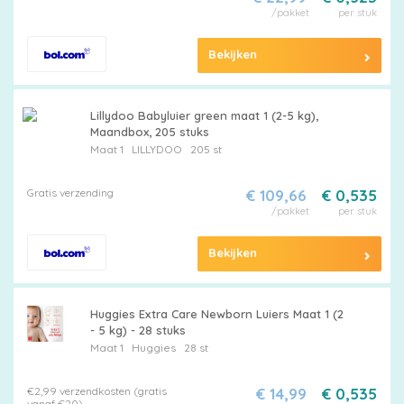
/pakket
per stuk
Bekijken
Lillydoo Babyluier green maat 1 (2-5 kg),
Maandbox, 205 stuks
Maat 1
LILLYDOO
205 st
Gratis verzending
€ 109,66
€ 0,535
/pakket
per stuk
Bekijken
Huggies Extra Care Newborn Luiers Maat 1 (2
- 5 kg) - 28 stuks
Maat 1
Huggies
28 st
€2,99 verzendkosten (gratis
€ 14,99
€ 0,535
vanaf €20)