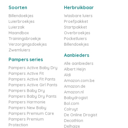
Soorten
Herbruikbaar
Billendoekjes
Wasbare luiers
Luierbroekjes
Proefpakket
Luierzak
Startpakket
Maandbox
Overbroekjes
Trainingsbroekje
Pocketluiers
Verzorgingsdoekjes
Billendoekjes
Zwemluiers
Aanbieders
Pampers series
Alle aanbieders
Pampers Active Baby Dry
Albert Heijn
Pampers Active Fit
Aldi
Pampers Active Fit Pants
Amazon.com.be
Pampers Active Girl Pants
Amazon.de
Pampers Baby Dry
Amazon.nl
Pampers Baby Dry Pants
Babydrogist
Pampers Harmonie
Bol.com
Pampers New Baby
Colruyt
Pampers Premium Care
De Online Drogist
Pampers Premium
Decathlon
Protection
Delhaize