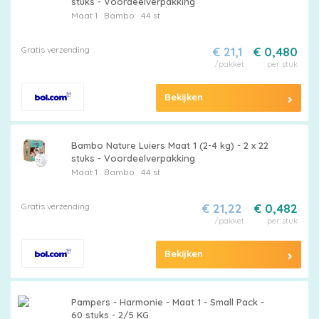
stuks - Voordeelverpakking
Maat 1
Bambo
44 st
Maattabel
Gratis verzending
€ 21,1
€ 0,480
/pakket
per stuk
Bekijken
Kies
je
Bambo Nature Luiers Maat 1 (2-4 kg) - 2 x 22
maat
stuks - Voordeelverpakking
Maat 1
Bambo
44 st
Gratis verzending
€ 21,22
€ 0,482
/pakket
per stuk
Pampers
Bekijken
Pampers - Harmonie - Maat 1 - Small Pack -
Extra
60 stuks - 2/5 KG