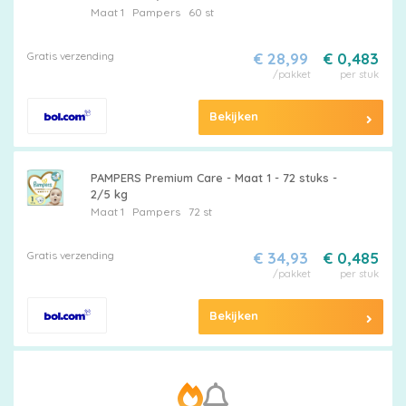
Maat 1
Pampers
60 st
korting
Gratis verzending
€ 28,99
€ 0,483
/pakket
per stuk
Billendoekjes
Bekijken
PAMPERS Premium Care - Maat 1 - 72 stuks -
Merken
2/5 kg
Maat 1
Pampers
72 st
vergelijken
Gratis verzending
€ 34,93
€ 0,485
/pakket
per stuk
Bekijken