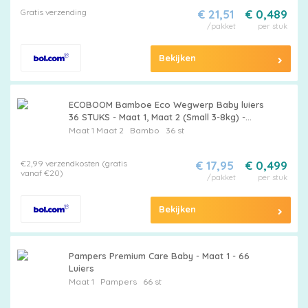
Gratis verzending
€ 21,51
€ 0,489
/pakket
per stuk
Bekijken
ECOBOOM Bamboe Eco Wegwerp Baby luiers
36 STUKS - Maat 1, Maat 2 (Small 3-8kg) -
Bamboe luier - Meest Natuurlijke, Duurzame
Maat 1
Maat 2
Bambo
36 st
en Ecologisch Bamboo luierbroekje-
Organische wegwerpluier - Eco luiers - Bio
€2,99 verzendkosten (gratis
€ 17,95
€ 0,499
Luiers
vanaf €20)
/pakket
per stuk
Bekijken
Pampers Premium Care Baby - Maat 1 - 66
Luiers
Maat 1
Pampers
66 st