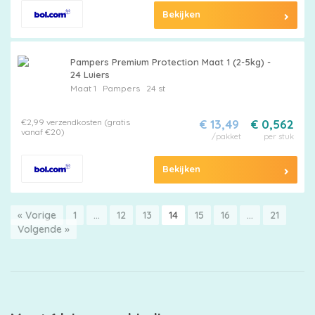
Bekijken
Pampers Premium Protection Maat 1 (2-5kg) -
24 Luiers
Maat 1
Pampers
24 st
€2,99 verzendkosten (gratis
€ 13,49
€ 0,562
vanaf €20)
/pakket
per stuk
Bekijken
« Vorige
1
…
12
13
14
15
16
…
21
Volgende »