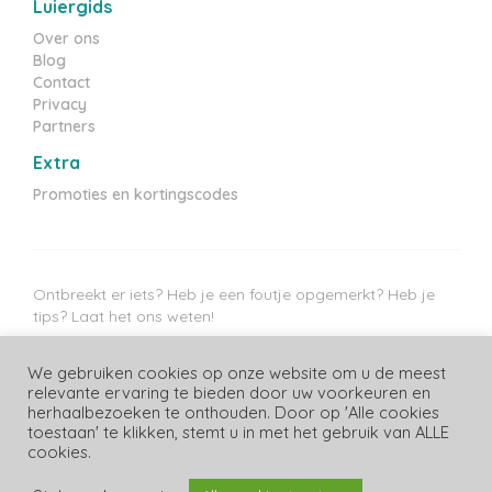
Luiergids
Over ons
Blog
Contact
Privacy
Partners
Extra
Promoties en kortingscodes
Ontbreekt er iets? Heb je een foutje opgemerkt? Heb je
tips? Laat het ons weten!
Messenger
WhatsApp
E-mail
We gebruiken cookies op onze website om u de meest
relevante ervaring te bieden door uw voorkeuren en
Laatste prijzen update: 07/08/2026
herhaalbezoeken te onthouden. Door op 'Alle cookies
toestaan' te klikken, stemt u in met het gebruik van ALLE
cookies.