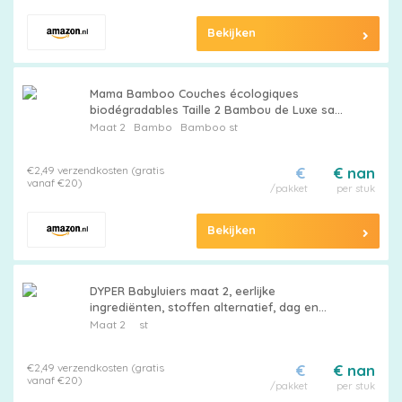
Bekijken
Mama Bamboo Couches écologiques
biodégradables Taille 2 Bambou de Luxe sans
chlore Hypoallergénique
Maat 2
Bambo
Bamboo st
€2,49 verzendkosten (gratis
€
€ nan
vanaf €20)
/pakket
per stuk
Bekijken
DYPER Babyluiers maat 2, eerlijke
ingrediënten, stoffen alternatief, dag en
nacht | Gemaakt van materialen op
Maat 2
st
plantaardige basis, hypoallergeen
€2,49 verzendkosten (gratis
€
€ nan
vanaf €20)
/pakket
per stuk