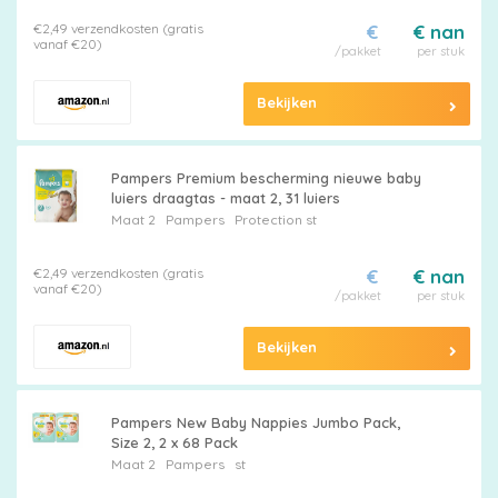
€2,49 verzendkosten (gratis
€
€ nan
vanaf €20)
/pakket
per stuk
Bekijken
Pampers Premium bescherming nieuwe baby
luiers draagtas - maat 2, 31 luiers
Maat 2
Pampers
Protection st
€2,49 verzendkosten (gratis
€
€ nan
vanaf €20)
/pakket
per stuk
Bekijken
Pampers New Baby Nappies Jumbo Pack,
Size 2, 2 x 68 Pack
Maat 2
Pampers
st