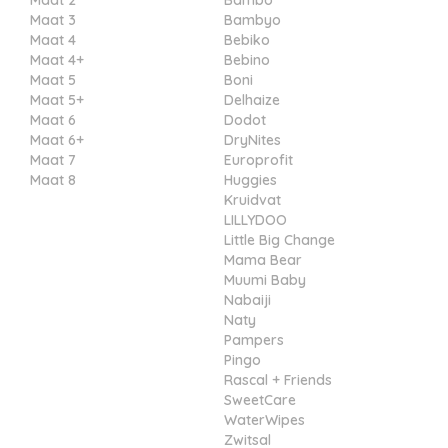
Maat 2
Bambo
Maat 3
Bambyo
Maat 4
Bebiko
Maat 4+
Bebino
Maat 5
Boni
Maat 5+
Delhaize
Maat 6
Dodot
Maat 6+
DryNites
Maat 7
Europrofit
Maat 8
Huggies
Kruidvat
LILLYDOO
Little Big Change
Mama Bear
Muumi Baby
Nabaiji
Naty
Pampers
Pingo
Rascal + Friends
SweetCare
WaterWipes
Zwitsal