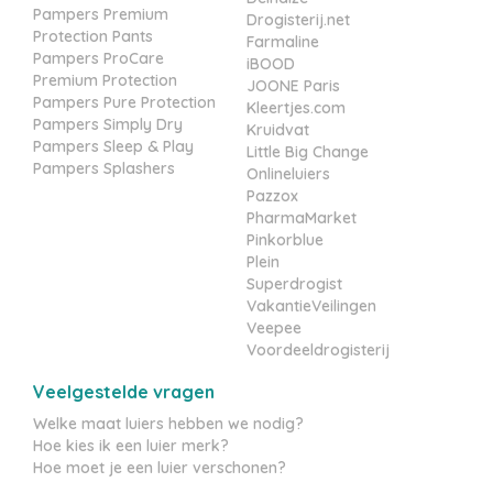
Pampers Premium
Drogisterij.net
Protection Pants
Farmaline
Pampers ProCare
iBOOD
Premium Protection
JOONE Paris
Pampers Pure Protection
Kleertjes.com
Pampers Simply Dry
Kruidvat
Pampers Sleep & Play
Little Big Change
Pampers Splashers
Onlineluiers
Pazzox
PharmaMarket
Pinkorblue
Plein
Superdrogist
VakantieVeilingen
Veepee
Voordeeldrogisterij
Veelgestelde vragen
Welke maat luiers hebben we nodig?
Hoe kies ik een luier merk?
Hoe moet je een luier verschonen?