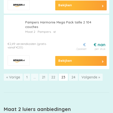
Bekijken
Pampers Harmonie Mega Pack taille 2 104
couches
Maat 2
Pampers
st
€2,49 verzendkosten (gratis
€
€ nan
vanaf €20)
/pakket
per stuk
Bekijken
« Vorige
1
…
21
22
23
24
Volgende »
Maat 2 luiers aanbiedingen