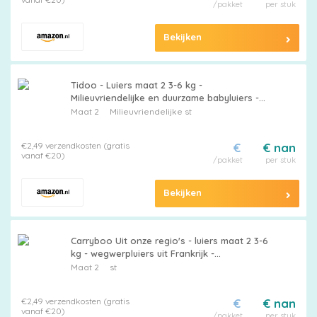
/pakket
per stuk
Bekijken
Tidoo - Luiers maat 2 3-6 kg -
Milieuvriendelijke en duurzame babyluiers -
Wegwerpverzorging met natuurlijke
Maat 2
Milieuvriendelijke st
samenstelling - Milieuvriendelijk en gevoelig -
Set van 3 x 50 artikelen
€2,49 verzendkosten (gratis
€
€ nan
vanaf €20)
/pakket
per stuk
Bekijken
Carryboo Uit onze regio's - luiers maat 2 3-6
kg - wegwerpluiers uit Frankrijk -
babyverzorging - lokaal en milieuvriendelijk -
Maat 2
st
natuurlijke samenstelling - toegankelijke prijs
- 150 artikelen - 1
€2,49 verzendkosten (gratis
€
€ nan
vanaf €20)
/pakket
per stuk