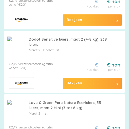
€2,49 verzendkosten (gratis
€
€ nan
vanaf €20)
/pakket
per stuk
Bekijken
Dodot Sensitive luiers, maat 2 (4-8 kg), 238
luiers
Maat 2
Dodot
st
€2,49 verzendkosten (gratis
€
€ nan
vanaf €20)
/pakket
per stuk
Bekijken
Love & Green Pure Nature Eco-luiers, 35
luiers, maat 2 Mini (3 tot 6 kg)
Maat 2
st
€2,49 verzendkosten (gratis
€
€ nan