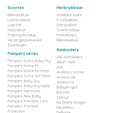
Soorten
Herbruikbaar
Billendoekjes
Wasbare luiers
Luierbroekjes
Proefpakket
Luierzak
Startpakket
Maandbox
Overbroekjes
Trainingsbroekje
Pocketluiers
Verzorgingsdoekjes
Billendoekjes
Zwemluiers
Aanbieders
Pampers series
Alle aanbieders
Pampers Active Baby Dry
Albert Heijn
Pampers Active Fit
Aldi
Pampers Active Fit Pants
Amazon.com.be
Pampers Active Girl Pants
Amazon.de
Pampers Baby Dry
Amazon.nl
Pampers Baby Dry Pants
Babydrogist
Pampers Harmonie
Bol.com
Pampers New Baby
Colruyt
Pampers Premium Care
De Online Drogist
Pampers Premium
Decathlon
Protection
Delhaize