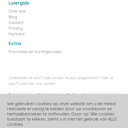
Luiergids
Over ons
Blog
Contact
Privacy
Partners
Extra
Promoties en kortingscodes
Ontbreekt er iets? Heb je een foutje opgemerkt? Heb je
tips? Laat het ons weten!
Messenger
WhatsApp
E-mail
We gebruiken cookies op onze website om u de meest
Laatste prijzen update: 09/08/2026
relevante ervaring te bieden door uw voorkeuren en
herhaalbezoeken te onthouden. Door op 'Alle cookies
toestaan' te klikken, stemt u in met het gebruik van ALLE
cookies.