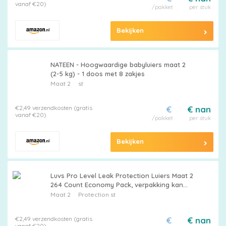
vanaf €20)
/pakket
per stuk
Bekijken
NATEEN - Hoogwaardige babyluiers maat 2
(2-5 kg) - 1 doos met 8 zakjes
Maat 2
st
€2,49 verzendkosten (gratis
€
€ nan
vanaf €20)
/pakket
per stuk
Bekijken
Luvs Pro Level Leak Protection Luiers Maat 2
264 Count Economy Pack, verpakking kan
variëren
Maat 2
Protection st
€2,49 verzendkosten (gratis
€
€ nan
vanaf €20)