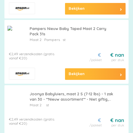
Bekijken
Pampers Nieuw Baby Taped Maat 2 Carry
Pack 31s
Maat 2
Pampers
st
€2,49 verzendkosten (gratis
€
€ nan
vanaf €20)
/pakket
per stuk
Bekijken
Joonya Babyluiers, maat 2 S (7-12 lbs) - 1 zak
van 30 - **Nieuw assortiment** - Niet giftig,
milieuvriendelijk, ultradun, 's nachts - Made in
Maat 2
st
Denmark
€2,49 verzendkosten (gratis
€
€ nan
vanaf €20)
/pakket
per stuk