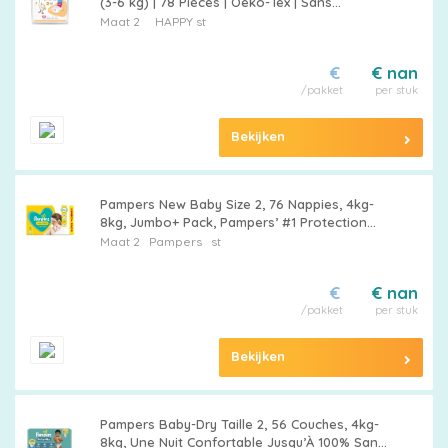
(3-6 kg) | 78 Pièces | Oeko-Tex | Sans
Allergènes | 0% Chlore | Ultra Douces | Haute
Maat 2
HAPPY st
Absorption
Maattabel
€
€ nan
/pakket
per stuk
Bekijken
Kies
je
Pampers New Baby Size 2, 76 Nappies, 4kg-
maat
8kg, Jumbo+ Pack, Pampers’ #1 Protection
For Sensitive Newborn Skin
Maat 2
Pampers
st
€
€ nan
/pakket
per stuk
Pampers
Bekijken
Pampers Baby-Dry Taille 2, 56 Couches, 4kg-
Extra
8kg, Une Nuit Confortable Jusqu’À 100% Sans