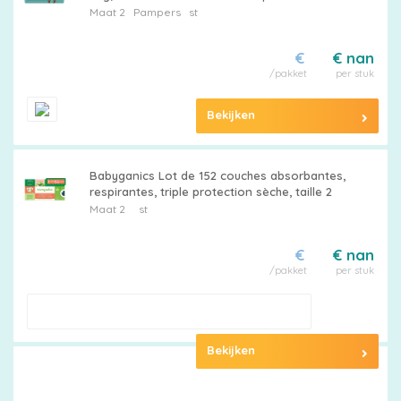
Fuites
Maat 2
Pampers
st
korting
€
€ nan
/pakket
per stuk
Billendoekjes
Bekijken
Babyganics Lot de 152 couches absorbantes,
Merken
respirantes, triple protection sèche, taille 2
Maat 2
st
vergelijken
€
€ nan
/pakket
per stuk
Bekijken