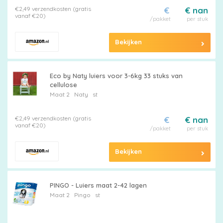
€2,49 verzendkosten (gratis
€
€ nan
vanaf €20)
/pakket
per stuk
Bekijken
Eco by Naty luiers voor 3-6kg 33 stuks van
cellulose
Maat 2
Naty
st
€2,49 verzendkosten (gratis
€
€ nan
vanaf €20)
/pakket
per stuk
Bekijken
PINGO - Luiers maat 2-42 lagen
Maat 2
Pingo
st