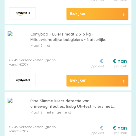
Bekijken
Carryboo - Luiers maat 2 3-6 kg -
Milieuvriendelijke babyluiers - Natuurlijke
babyverzorging, hypoallergeen, geurvrij en
Maat 2
st
lekvrij - Gemaakt in Frankrijk - 150
wegwerpluiers - 1 maand
€2,49 verzendkosten (gratis
€
€ nan
vanaf €20)
/pakket
per stuk
Bekijken
Pine Slimme luiers detectie van
urineweginfecties, Baby Uti-test, luiers met
UTI-indicator, urineweginfecties (UTI) bij
Maat 2
intelligente st
kinderen, UTI Detection (maat 2)
€2,49 verzendkosten (gratis
€
€ nan
vanaf €20)
/pakket
per stuk