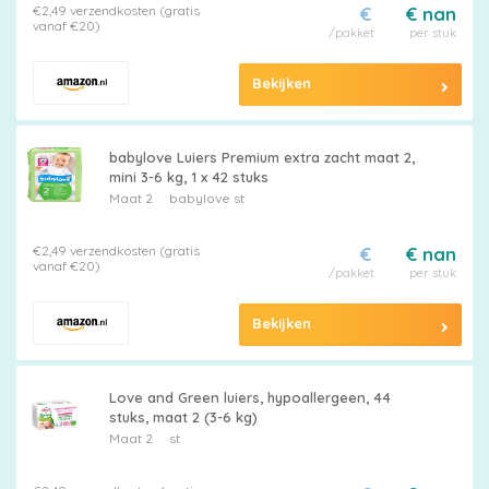
€2,49 verzendkosten (gratis
€
€ nan
vanaf €20)
/pakket
per stuk
Bekijken
babylove Luiers Premium extra zacht maat 2,
mini 3-6 kg, 1 x 42 stuks
Maat 2
babylove st
€2,49 verzendkosten (gratis
€
€ nan
vanaf €20)
/pakket
per stuk
Bekijken
Love and Green luiers, hypoallergeen, 44
stuks, maat 2 (3-6 kg)
Maat 2
st