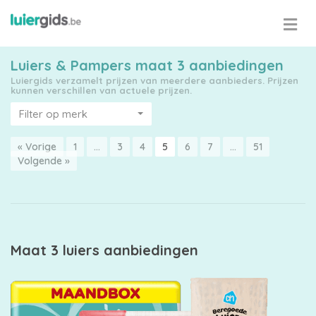
Luiers & Pampers maat 3 aanbiedingen
Luiergids verzamelt prijzen van meerdere aanbieders. Prijzen
kunnen verschillen van actuele prijzen.
Filter op merk
« Vorige
1
…
3
4
5
6
7
…
51
Maattabel
Volgende »
Kies
je
Maat 3 luiers aanbiedingen
maat