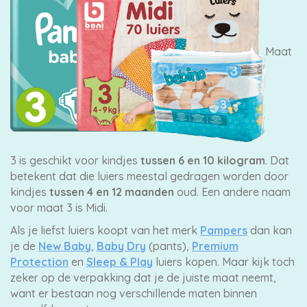
Pampers
Maat
Extra
korting
3 is geschikt voor kindjes
tussen 6 en 10 kilogram
. Dat
betekent dat die luiers meestal gedragen worden door
Billendoekjes
kindjes
tussen 4 en 12 maanden
oud. Een andere naam
voor maat 3 is Midi.
Als je liefst luiers koopt van het merk
Pampers
dan kan
je de
New Baby
,
Baby Dry
(pants),
Premium
Merken
Protection
en
Sleep & Play
luiers kopen. Maar kijk toch
vergelijken
zeker op de verpakking dat je de juiste maat neemt,
want er bestaan nog verschillende maten binnen