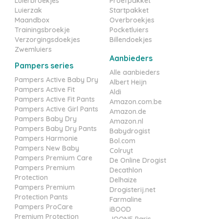
Luierbroekjes
Proefpakket
Luierzak
Startpakket
Maandbox
Overbroekjes
Trainingsbroekje
Pocketluiers
Verzorgingsdoekjes
Billendoekjes
Zwemluiers
Aanbieders
Pampers series
Alle aanbieders
Pampers Active Baby Dry
Albert Heijn
Pampers Active Fit
Aldi
Pampers Active Fit Pants
Amazon.com.be
Pampers Active Girl Pants
Amazon.de
Pampers Baby Dry
Amazon.nl
Pampers Baby Dry Pants
Babydrogist
Pampers Harmonie
Bol.com
Pampers New Baby
Colruyt
Pampers Premium Care
De Online Drogist
Pampers Premium
Decathlon
Protection
Delhaize
Pampers Premium
Drogisterij.net
Protection Pants
Farmaline
Pampers ProCare
iBOOD
Premium Protection