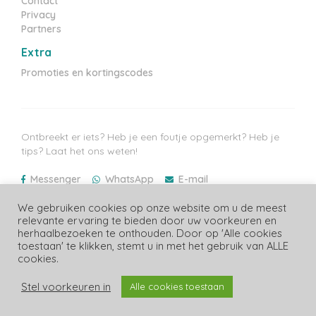
Contact
Privacy
Partners
Extra
Promoties en kortingscodes
Ontbreekt er iets? Heb je een foutje opgemerkt? Heb je
tips? Laat het ons weten!
Messenger
WhatsApp
E-mail
We gebruiken cookies op onze website om u de meest
Laatste prijzen update: 07/08/2026
relevante ervaring te bieden door uw voorkeuren en
herhaalbezoeken te onthouden. Door op 'Alle cookies
toestaan' te klikken, stemt u in met het gebruik van ALLE
cookies.
Copyright Luiergids.be
Stel voorkeuren in
Alle cookies toestaan