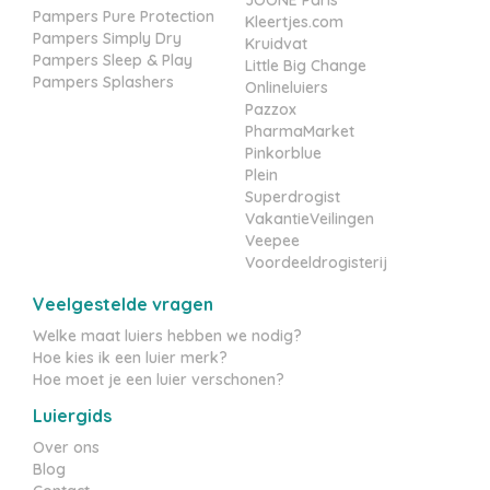
JOONE Paris
Pampers Pure Protection
Kleertjes.com
Pampers Simply Dry
Kruidvat
Pampers Sleep & Play
Little Big Change
Pampers Splashers
Onlineluiers
Pazzox
PharmaMarket
Pinkorblue
Plein
Superdrogist
VakantieVeilingen
Veepee
Voordeeldrogisterij
Veelgestelde vragen
Welke maat luiers hebben we nodig?
Hoe kies ik een luier merk?
Hoe moet je een luier verschonen?
Luiergids
Over ons
Blog