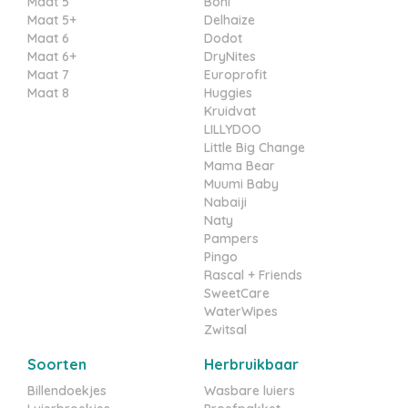
Maat 5
Boni
Maat 5+
Delhaize
Maat 6
Dodot
Maat 6+
DryNites
Maat 7
Europrofit
Maat 8
Huggies
Kruidvat
LILLYDOO
Little Big Change
Mama Bear
Muumi Baby
Nabaiji
Naty
Pampers
Pingo
Rascal + Friends
SweetCare
WaterWipes
Zwitsal
Soorten
Herbruikbaar
Billendoekjes
Wasbare luiers