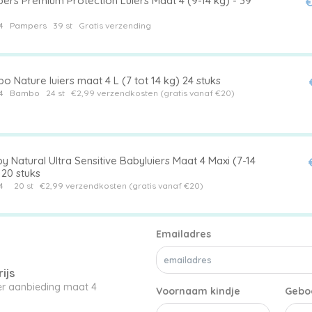
ers Premium Protection Luiers Maat 4 (9-14 kg) - 39
€
4
Pampers
39 st
Gratis verzending
 Nature luiers maat 4 L (7 tot 14 kg) 24 stuks
4
Bambo
24 st
€2,99 verzendkosten (gratis vanaf €20)
y Natural Ultra Sensitive Babyluiers Maat 4 Maxi (7-14
 20 stuks
4
20 st
€2,99 verzendkosten (gratis vanaf €20)
Emailadres
ijs
ier aanbieding maat 4
Voornaam kindje
Gebo