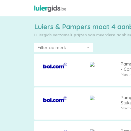
Luiers & Pampers maat 4 aan
Luiergids verzamelt prijzen van meerdere aanbiede
Filter op merk
Pamp
- Com
Maattabel
Maat 
Pampe
Kies
Stuk
Maat 
je
maat