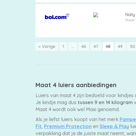
Naty 
Maat 
« Vorige
1
…
46
47
48
49
50
Maat 4 luiers aanbiedingen
Luiers van maat 4 zijn bedoeld voor kindjes 
Je kindje mag dus
tussen 9 en 14 kilogram
w
Maat 4 wordt ook wel Maxi genoemd.
Als je liefst luiers koopt van het merk
Pampe
Fit
,
Premium Protection
en
Sleep & Play
lui
verpakking dat je de juiste maat neemt, wan