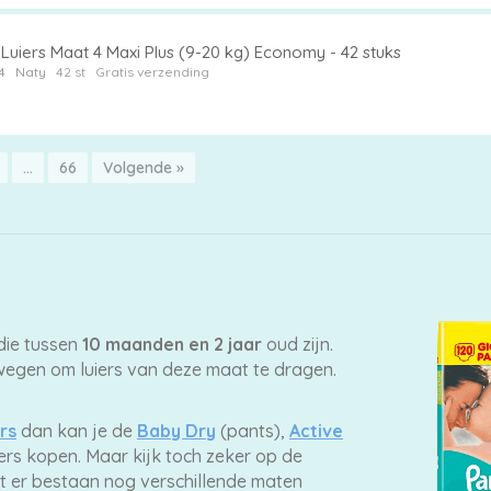
Luiers Maat 4 Maxi Plus (9-20 kg) Economy - 42 stuks
4
Naty
42 st
Gratis verzending
…
66
Volgende »
die tussen
10 maanden en 2 jaar
oud zijn.
egen om luiers van deze maat te dragen.
rs
dan kan je de
Baby Dry
(pants),
Active
ers kopen. Maar kijk toch zeker op de
t er bestaan nog verschillende maten