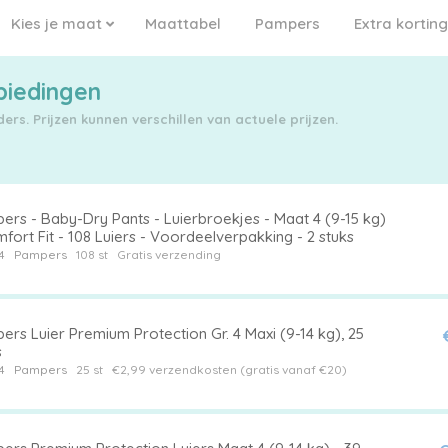
Kies je maat
Maattabel
Pampers
Extra korting
biedingen
rs. Prijzen kunnen verschillen van actuele prijzen.
ers - Baby-Dry Pants - Luierbroekjes - Maat 4 (9-15 kg)
fort Fit - 108 Luiers - Voordeelverpakking - 2 stuks
4
Pampers
108 st
Gratis verzending
rs Luier Premium Protection Gr. 4 Maxi (9-14 kg), 25
s
4
Pampers
25 st
€2,99 verzendkosten (gratis vanaf €20)