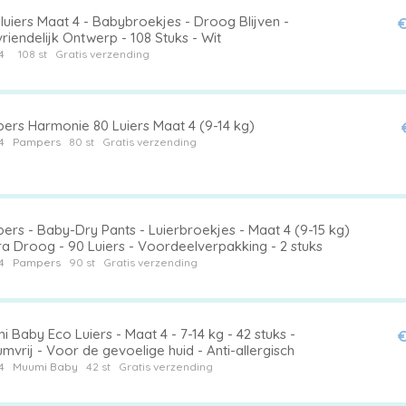
uiers Maat 4 - Babybroekjes - Droog Blijven -
€
riendelijk Ontwerp - 108 Stuks - Wit
4
108 st
Gratis verzending
ers Harmonie 80 Luiers Maat 4 (9-14 kg)
4
Pampers
80 st
Gratis verzending
ers - Baby-Dry Pants - Luierbroekjes - Maat 4 (9-15 kg)
ra Droog - 90 Luiers - Voordeelverpakking - 2 stuks
4
Pampers
90 st
Gratis verzending
 Baby Eco Luiers - Maat 4 - 7-14 kg - 42 stuks -
€
mvrij - Voor de gevoelige huid - Anti-allergisch
4
Muumi Baby
42 st
Gratis verzending