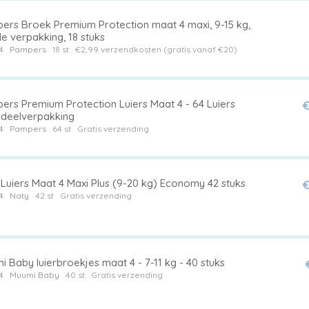
ers Broek Premium Protection maat 4 maxi, 9-15 kg,
e verpakking, 18 stuks
4
Pampers
18 st
€2,99 verzendkosten (gratis vanaf €20)
ers Premium Protection Luiers Maat 4 - 64 Luiers
€
deelverpakking
4
Pampers
64 st
Gratis verzending
 Luiers Maat 4 Maxi Plus (9-20 kg) Economy 42 stuks
€
4
Naty
42 st
Gratis verzending
 Baby luierbroekjes maat 4 - 7-11 kg - 40 stuks
4
Muumi Baby
40 st
Gratis verzending