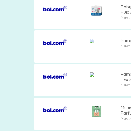
Babyl
Huidv
Maat 
Pamp
Maat 
Pamp
- Ext
Maat 
Muumi
Parfu
Maat 