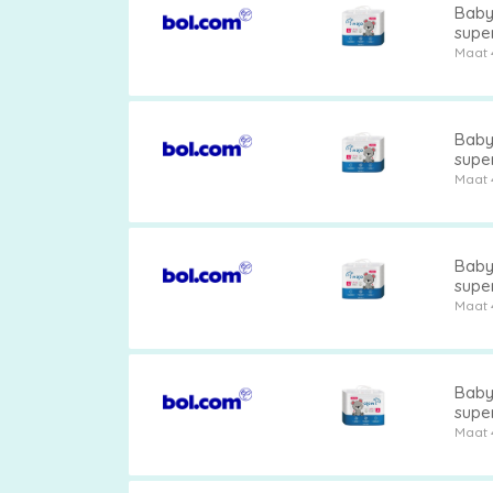
Baby
super
Maat 
Baby
super
Maat 
Baby
super
Maat 
Baby
super
Maat 