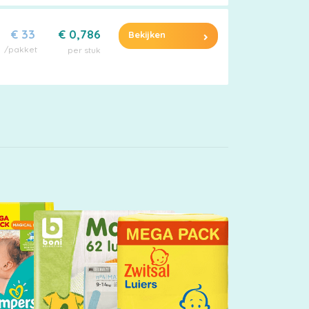
€ 33
€ 0,786
Bekijken
/pakket
per stuk