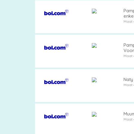
Pamp
enkel
Maat 
Pamp
Voor
Maat 
Naty
Maat 
Muumi
Maat 