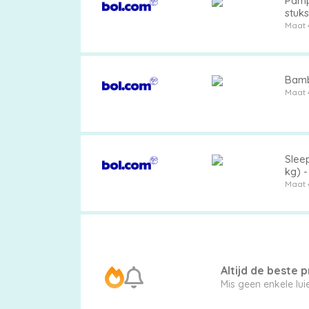
Pamp
stuks
Maat 
Pampers
Bambo
Maat 
Extra
korting
Sleep
kg) -
Maat 
Billendoekjes
Altijd de beste pr
Merken
Mis geen enkele lu
vergelijken