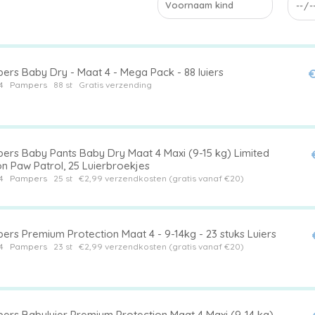
ers Baby Dry - Maat 4 - Mega Pack - 88 luiers
€
4
Pampers
88 st
Gratis verzending
ers Baby Pants Baby Dry Maat 4 Maxi (9-15 kg) Limited
on Paw Patrol, 25 Luierbroekjes
4
Pampers
25 st
€2,99 verzendkosten (gratis vanaf €20)
ers Premium Protection Maat 4 - 9-14kg - 23 stuks Luiers
4
Pampers
23 st
€2,99 verzendkosten (gratis vanaf €20)
ers Babyluier Premium Protection Maat 4 Maxi (9-14 kg),