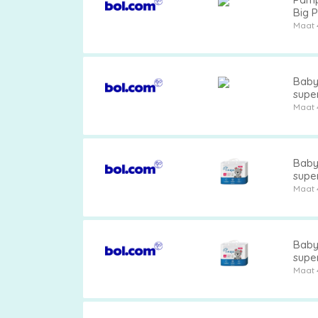
Big P
Maat 
Baby
super
Maat 
Baby
super
Maat 
Baby
super
Maat 