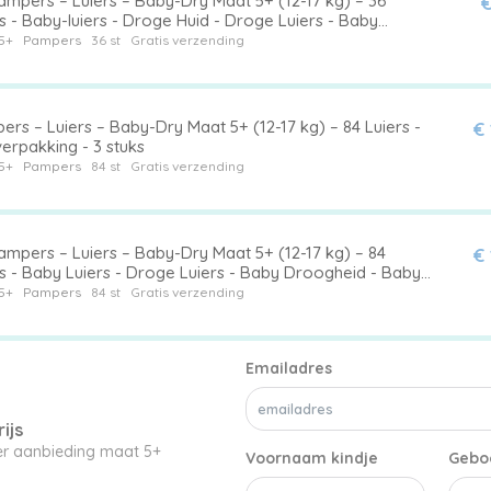
ampers – Luiers – Baby-Dry Maat 5+ (12-17 kg) – 36
€
s - Baby-luiers - Droge Huid - Droge Luiers - Baby
gheid - Droge Luier
5+
Pampers
36 st
Gratis verzending
rs – Luiers – Baby-Dry Maat 5+ (12-17 kg) – 84 Luiers -
€
erpakking - 3 stuks
5+
Pampers
84 st
Gratis verzending
ampers – Luiers – Baby-Dry Maat 5+ (12-17 kg) – 84
€
rs - Baby Luiers - Droge Luiers - Baby Droogheid - Baby
herming - Baby Nachtrust
5+
Pampers
84 st
Gratis verzending
Emailadres
ijs
ier aanbieding maat 5+
Voornaam kindje
Gebo