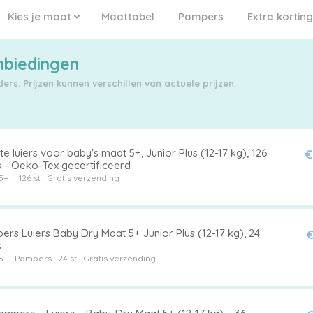
Kies je maat
Maattabel
Pampers
Extra korting
nbiedingen
rs. Prijzen kunnen verschillen van actuele prijzen.
e luiers voor baby's maat 5+, Junior Plus (12-17 kg), 126
€
s - Oeko-Tex gecertificeerd
5+
126 st
Gratis verzending
rs Luiers Baby Dry Maat 5+ Junior Plus (12-17 kg), 24
€
s
5+
Pampers
24 st
Gratis verzending