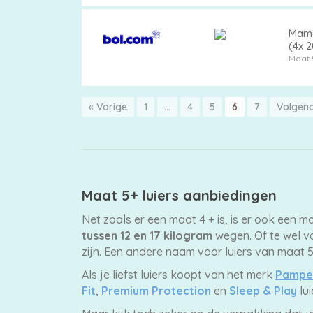
Mama
(4x 2
Maat 
« Vorige
1
…
4
5
6
7
Volgend
Maat 5+ luiers aanbiedingen
Net zoals er een maat 4 + is, is er ook een ma
tussen 12 en 17 kilogram
wegen. Of te wel v
zijn. Een andere naam voor luiers van maat 5 
Als je liefst luiers koopt van het merk
Pampe
Fit
,
Premium Protection
en
Sleep & Play
lui