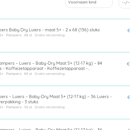
rs Baby Dry Luiers - maat 5+ - 2 x 68 (136) stuks
€
5+
Pampers
68 st
Gratis verzending
ampers – Luiers – Baby-Dry Maat 5+ (12-17 kg) – 84
€
s - Koffiezetapparaat - Koffiezetapparaat -
iezetapparaat
5+
Pampers
84 st
Gratis verzending
rs – Luiers – Baby-Dry Maat 5+ (12-17 kg) – 36 Luiers -
€
erpakking - 3 stuks
5+
Pampers
36 st
Gratis verzending
ampers – Luiers – Baby-Dry Maat 5+ (12-17 kg) – 36