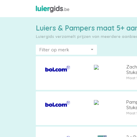
Luiers & Pampers maat 5+ aa
Luiergids verzamelt prijzen van meerdere aanbiede
Filter op merk
Zacht
Stuk
Maattabel
Maat 
Pampe
Kies
Stuk
Maat 
je
maat