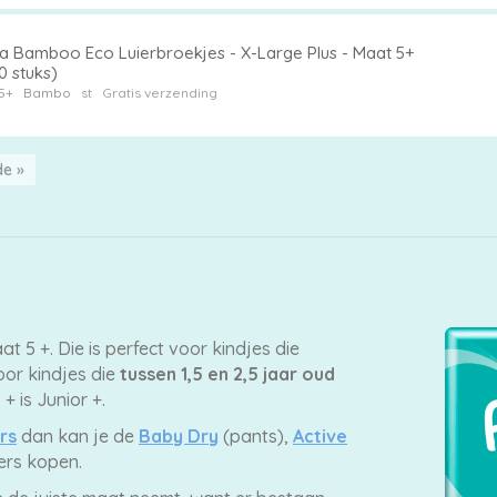
 Bamboo Eco Luierbroekjes - X-Large Plus - Maat 5+
0 stuks)
5+
Bambo
st
Gratis verzending
e »
at 5 +. Die is perfect voor kindjes die
oor kindjes die
tussen 1,5 en 2,5 jaar oud
+ is Junior +.
rs
dan kan je de
Baby Dry
(pants),
Active
ers kopen.