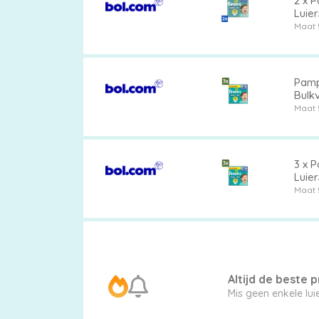
2 x P
Luier
Droo
Maat 
Pampers
Pampe
Bulkv
Maat 
Extra
korting
3 x P
Luie
Besc
Maat 
Billendoekjes
Altijd de beste pr
Merken
Mis geen enkele lu
vergelijken