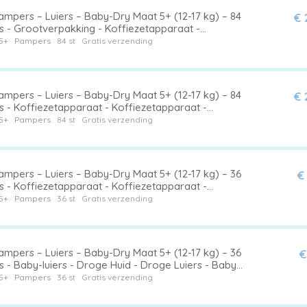
ampers – Luiers – Baby-Dry Maat 5+ (12-17 kg) – 84
€ 
rs - Grootverpakking - Koffiezetapparaat -
iezetapparaat - Koffiezetapparaat
5+
Pampers
84 st
Gratis verzending
ampers – Luiers – Baby-Dry Maat 5+ (12-17 kg) – 84
€ 
s - Koffiezetapparaat - Koffiezetapparaat -
iezetapparaat
5+
Pampers
84 st
Gratis verzending
ampers – Luiers – Baby-Dry Maat 5+ (12-17 kg) – 36
€
s - Koffiezetapparaat - Koffiezetapparaat -
iezetapparaat
5+
Pampers
36 st
Gratis verzending
ampers – Luiers – Baby-Dry Maat 5+ (12-17 kg) – 36
€
s - Baby-luiers - Droge Huid - Droge Luiers - Baby
gheid - Droge Luier
5+
Pampers
36 st
Gratis verzending