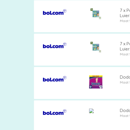
7 x P
Luier
Luie
Maat 
7 x P
Luie
Koff
Maat 
Dodot
Maat 
Dodot
Maat 