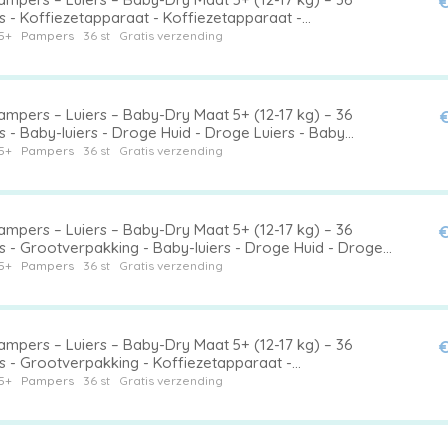
€
s - Koffiezetapparaat - Koffiezetapparaat -
iezetapparaat
5+
Pampers
36 st
Gratis verzending
ampers – Luiers – Baby-Dry Maat 5+ (12-17 kg) – 36
€
s - Baby-luiers - Droge Huid - Droge Luiers - Baby
gheid - Droge Luier
5+
Pampers
36 st
Gratis verzending
ampers – Luiers – Baby-Dry Maat 5+ (12-17 kg) – 36
€
s - Grootverpakking - Baby-luiers - Droge Huid - Droge
rs - Baby Droogheid - Droge Luier
5+
Pampers
36 st
Gratis verzending
ampers – Luiers – Baby-Dry Maat 5+ (12-17 kg) – 36
€
rs - Grootverpakking - Koffiezetapparaat -
iezetapparaat - Koffiezetapparaat
5+
Pampers
36 st
Gratis verzending