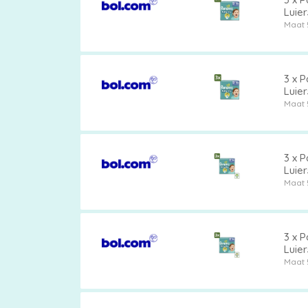
Luier
Koff
Maat 
3 x P
Luier
Droo
Maat 
3 x P
Luier
Luie
Maat 
3 x P
Luie
Koff
Maat 