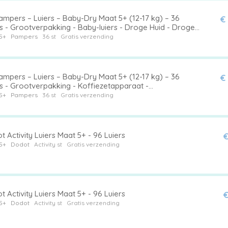
ampers – Luiers – Baby-Dry Maat 5+ (12-17 kg) – 36
€
s - Grootverpakking - Baby-luiers - Droge Huid - Droge
rs - Baby Droogheid - Droge Luier
5+
Pampers
36 st
Gratis verzending
ampers – Luiers – Baby-Dry Maat 5+ (12-17 kg) – 36
€
rs - Grootverpakking - Koffiezetapparaat -
iezetapparaat - Koffiezetapparaat
5+
Pampers
36 st
Gratis verzending
 Activity Luiers Maat 5+ - 96 Luiers
€
5+
Dodot
Activity st
Gratis verzending
 Activity Luiers Maat 5+ - 96 Luiers
€
5+
Dodot
Activity st
Gratis verzending