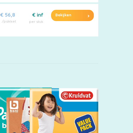
€ 56,8
€ inf
Bekijken
/pakket
per stuk