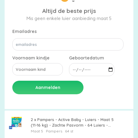
Altijd de beste prijs
Mis geen enkele luier aanbieding maat 5
Emailadres
Voornaam kindje
Geboortedatum
Aanmelden
2 x Pampers - Active Baby - Luiers - Maat 5
(11-16 kg) - Zachte Pasvorm - 64 Luiers -
Pampers Active Baby - Luiers Maat 5 -
Maat 5
Pampers
64 st
Babyluiers - Zachte Pasvorm -