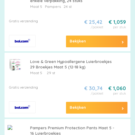
enkele verpakking, 24 stuks
Maat 5
Pampers
24 st
Maattabel
Gratis verzending
€ 25,42
€ 1,059
/pakket
per stuk
Bekijken
Kies
je
Love & Green Hypoallergene Luierbroekjes
maat
29 Broekjes Maat 5 (12-18 kg)
Maat 5
29 st
Gratis verzending
€ 30,74
€ 1,060
/pakket
per stuk
Pampers
Bekijken
Pampers Premium Protection Pants Maat 5 -
Extra
16 Luierbroekjes