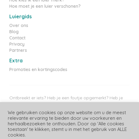
Hoe kies ik een luier merk?
Hoe moet je een luier verschonen?
Luiergids
Over ons
Blog
Contact
Privacy
Partners
Extra
Promoties en kortingscodes
Ontbreekt er iets? Heb je een foutje opgemerkt? Heb je
tips? Laat het ons weten!
We gebruiken cookies op onze website om u de meest
Messenger
WhatsApp
E-mail
relevante ervaring te bieden door uw voorkeuren en
herhaalbezoeken te onthouden. Door op 'Alle cookies
Laatste prijzen update: 10/08/2026
toestaan' te klikken, stemt u in met het gebruik van ALLE
cookies.