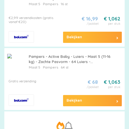
Maat 5
Pampers
16 st
korting
€2,99 verzendkosten (gratis
€ 16,99
€ 1,062
vanaf €20)
/pakket
per stuk
Billendoekjes
Bekijken
Pampers - Active Baby - Luiers - Maat 5 (11-16
Merken
kg) - Zachte Pasvorm - 64 Luiers -
Voordeelverpakking - 2 stuks
Maat 5
Pampers
64 st
vergelijken
Gratis verzending
€ 68
€ 1,063
/pakket
per stuk
Bekijken