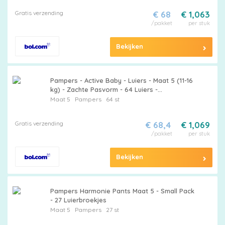
Luchtdoorlatende Luiers
Gratis verzending
€ 68
€ 1,063
/pakket
per stuk
Bekijken
Pampers - Active Baby - Luiers - Maat 5 (11-16
kg) - Zachte Pasvorm - 64 Luiers -
Voordeelverpakking - 2 stuks - Babyluiers -
Maat 5
Pampers
64 st
Zachte pasvorm
Gratis verzending
€ 68,4
€ 1,069
/pakket
per stuk
Bekijken
Pampers Harmonie Pants Maat 5 - Small Pack
- 27 Luierbroekjes
Maat 5
Pampers
27 st