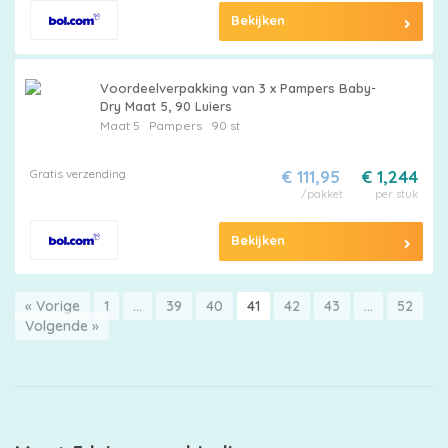
Bekijken
Voordeelverpakking van 3 x Pampers Baby-
Dry Maat 5, 90 Luiers
Maat 5
Pampers
90 st
Gratis verzending
€ 111,95
€ 1,244
/pakket
per stuk
Bekijken
« Vorige
1
…
39
40
41
42
43
…
52
Volgende »