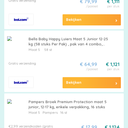
Gratis verzending
€ 79,99
€ 1,111
/pakket
per stuk
Bekijken
Bella Baby Happy Luiers Maat 5 Junior 12-25
kg (58 stuks Per Pak) , pak van 4 combo,
Flexi Fit, premium kwaliteit luiers - 232 Stucks
Maat 5
58 st
Gratis verzending
€ 64,99
€ 1,121
/pakket
per stuk
Bekijken
Pampers Broek Premium Protection maat 5
junior, 12-17 kg, enkele verpakking, 16 stuks
Maat 5
Pampers
16 st
€2,99 verzendkosten (gratis
€ 17,99
€ 1,124