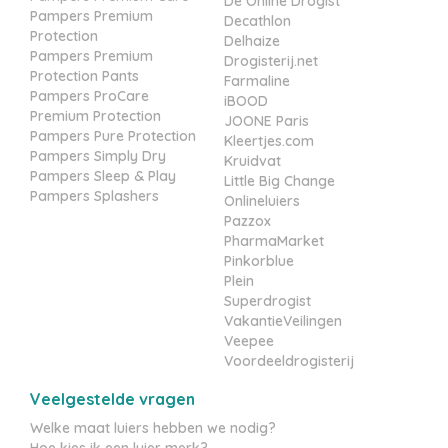
De Online Drogist
Pampers Premium
Decathlon
Protection
Delhaize
Pampers Premium
Drogisterij.net
Protection Pants
Farmaline
Pampers ProCare
iBOOD
Premium Protection
JOONE Paris
Pampers Pure Protection
Kleertjes.com
Pampers Simply Dry
Kruidvat
Pampers Sleep & Play
Little Big Change
Pampers Splashers
Onlineluiers
Pazzox
PharmaMarket
Pinkorblue
Plein
Superdrogist
VakantieVeilingen
Veepee
Voordeeldrogisterij
Veelgestelde vragen
Welke maat luiers hebben we nodig?