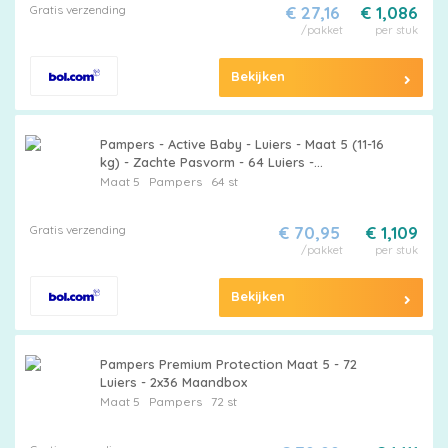
Gratis verzending
€ 27,16
€ 1,086
/pakket
per stuk
Bekijken
Pampers - Active Baby - Luiers - Maat 5 (11-16
kg) - Zachte Pasvorm - 64 Luiers -
Voordeelverpakking - 2 stuks - Pampers
Maat 5
Pampers
64 st
Active Baby - Luiers maat 5
Gratis verzending
€ 70,95
€ 1,109
/pakket
per stuk
Bekijken
Pampers Premium Protection Maat 5 - 72
Luiers - 2x36 Maandbox
Maat 5
Pampers
72 st