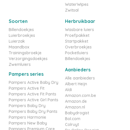
WaterWipes
Zwitsal
Soorten
Herbruikbaar
Billendoekjes
Wasbare luiers
Luierbroekjes
Proefpakket
Luierzak
Startpakket
Maandbox
Overbroekjes
Trainingsbroekje
Pocketluiers
Verzorgingsdoekjes
Billendoekjes
Zwemluiers
Aanbieders
Pampers series
Alle aanbieders
Pampers Active Baby Dry
Albert Heijn
Pampers Active Fit
Aldi
Pampers Active Fit Pants
Amazon.com.be
Pampers Active Girl Pants
Amazon.de
Pampers Baby Dry
Amazon.nl
Pampers Baby Dry Pants
Babydrogist
Pampers Harmonie
Bol.com
Pampers New Baby
Colruyt
Pampers Premium Care