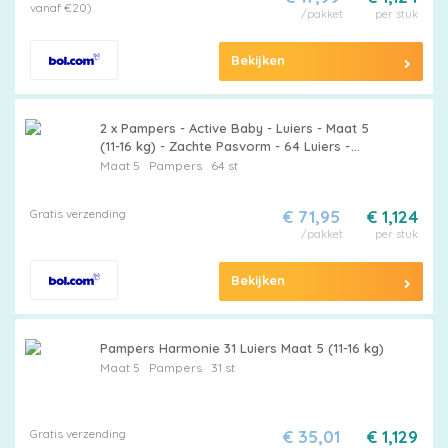
vanaf €20)
/pakket
per stuk
Bekijken
2 x Pampers - Active Baby - Luiers - Maat 5
(11-16 kg) - Zachte Pasvorm - 64 Luiers -
Pampers Active Baby - Luiers Maat 5 -
Maat 5
Pampers
64 st
Babyluiers - Zachte Pasvorm -
Luchtdoorlatende Luiers
Gratis verzending
€ 71,95
€ 1,124
/pakket
per stuk
Bekijken
Pampers Harmonie 31 Luiers Maat 5 (11-16 kg)
Maat 5
Pampers
31 st
Gratis verzending
€ 35,01
€ 1,129