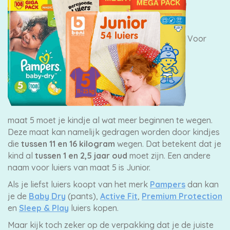
Pampers
Voor
Extra
korting
maat 5 moet je kindje al wat meer beginnen te wegen.
Deze maat kan namelijk gedragen worden door kindjes
Billendoekjes
die
tussen 11 en 16 kilogram
wegen. Dat betekent dat je
kind al
tussen 1 en 2,5 jaar oud
moet zijn. Een andere
naam voor luiers van maat 5 is Junior.
Als je liefst luiers koopt van het merk
Pampers
dan kan
Merken
je de
Baby Dry
(pants),
Active Fit
,
Premium Protection
vergelijken
en
Sleep & Play
luiers kopen.
Maar kijk toch zeker op de verpakking dat je de juiste