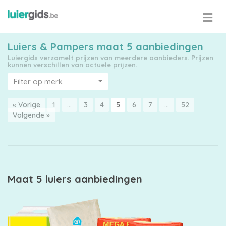
Luiers & Pampers maat 5 aanbiedingen
Luiergids verzamelt prijzen van meerdere aanbieders. Prijzen
kunnen verschillen van actuele prijzen.
Filter op merk
« Vorige
1
…
3
4
5
6
7
…
52
Maattabel
Volgende »
Kies
je
Maat 5 luiers aanbiedingen
maat