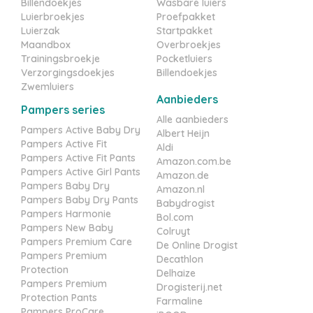
Billendoekjes
Wasbare luiers
Luierbroekjes
Proefpakket
Luierzak
Startpakket
Maandbox
Overbroekjes
Trainingsbroekje
Pocketluiers
Verzorgingsdoekjes
Billendoekjes
Zwemluiers
Aanbieders
Pampers series
Alle aanbieders
Pampers Active Baby Dry
Albert Heijn
Pampers Active Fit
Aldi
Pampers Active Fit Pants
Amazon.com.be
Pampers Active Girl Pants
Amazon.de
Pampers Baby Dry
Amazon.nl
Pampers Baby Dry Pants
Babydrogist
Pampers Harmonie
Bol.com
Pampers New Baby
Colruyt
Pampers Premium Care
De Online Drogist
Pampers Premium
Decathlon
Protection
Delhaize
Pampers Premium
Drogisterij.net
Protection Pants
Farmaline
Pampers ProCare