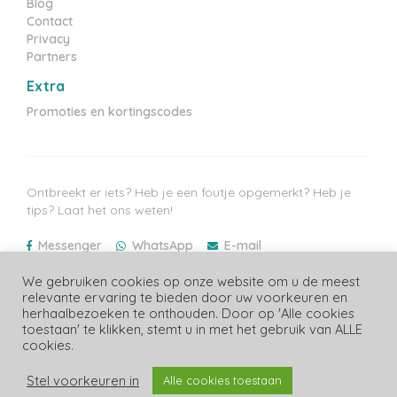
Blog
Contact
Privacy
Partners
Extra
Promoties en kortingscodes
Ontbreekt er iets? Heb je een foutje opgemerkt? Heb je
tips? Laat het ons weten!
Messenger
WhatsApp
E-mail
We gebruiken cookies op onze website om u de meest
Laatste prijzen update: 07/08/2026
relevante ervaring te bieden door uw voorkeuren en
herhaalbezoeken te onthouden. Door op 'Alle cookies
toestaan' te klikken, stemt u in met het gebruik van ALLE
cookies.
Copyright Luiergids.be
Stel voorkeuren in
Alle cookies toestaan