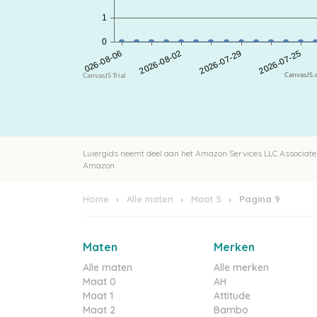
CanvasJS
Luiergids neemt deel aan het Amazon Services LLC Associates
Amazon.
Home
Alle maten
Maat 5
Pagina 9
Maten
Merken
Alle maten
Alle merken
Maat 0
AH
Maat 1
Attitude
Maat 2
Bambo