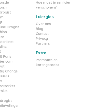
on.de
Hoe moet je een luier
n.nl
verschonen?
rogist
Luiergids
om
yt
Over ons
line Drogist
Blog
hlon
Contact
ize
Privacy
terij.net
Partners
line
D
Extra
 Paris
Promoties en
tjes.com
kortingscodes
vat
e Big Change
luiers
ox
maMarket
rblue
drogist
tieVeilingen