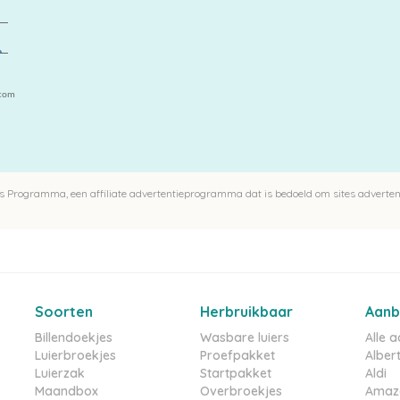
.com
 Programma, een affiliate advertentieprogramma dat is bedoeld om sites advertent
Soorten
Herbruikbaar
Aanb
Billendoekjes
Wasbare luiers
Alle 
Luierbroekjes
Proefpakket
Albert
Luierzak
Startpakket
Aldi
Maandbox
Overbroekjes
Amaz