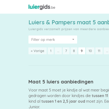
Luiers & Pampers maat 5 aan
Luiergids verzamelt prijzen van meerdere aanbiede
Maattabel
Filter op merk
« Vorige
1
…
7
8
9
10
11
…
Kies
je
maat
Maat 5 luiers aanbiedingen
Voor maat 5 moet je kindje al wat meer beg
gedragen worden door kindjes die
tussen 11
kind al
tussen 1 en 2,5 jaar oud
moet zijn. E
Pampers
Junior.