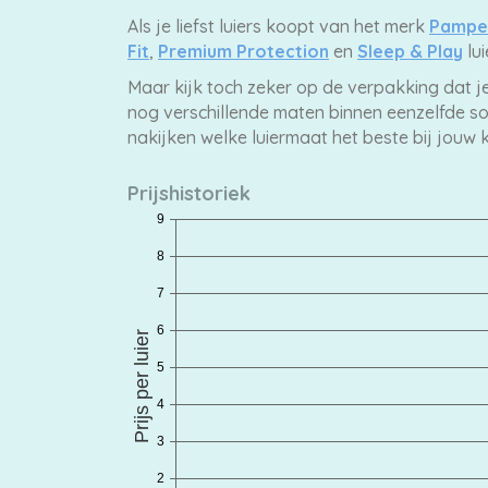
Als je liefst luiers koopt van het merk
Pampe
Fit
,
Premium Protection
en
Sleep & Play
lui
Extra
Maar kijk toch zeker op de verpakking dat j
nog verschillende maten binnen eenzelfde so
korting
nakijken welke luiermaat het beste bij jouw k
Prijshistoriek
Billendoekjes
Merken
vergelijken