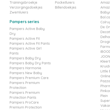
Trainingsbroekje
Pocketluiers
Amaz
Verzorgingsdoekjes
Billendoekjes
Amazo
Zwemluiers
Babyd
Bol.c
Pampers series
Colru
De On
Pampers Active Baby
Decat
Dry
Delha
Pampers Active Fit
Drogis
Pampers Active Fit Pants
Farma
Pampers Active Girl
iBOO
Pants
JOONE
Pampers Baby Dry
Kleer
Pampers Baby Dry Pants
Kruid
Pampers Harmonie
Littl
Pampers New Baby
Online
Pampers Premium Care
Pazz
Pampers Premium
Phar
Protection
Pinko
Pampers Premium
Plein
Protection Pants
Super
Pampers ProCare
Vakan
Premium Protection