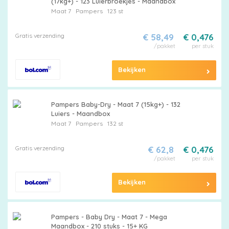
(17kg+) - 123 Luierbroekjes - Maandbox
Maat 7
Pampers
123 st
Maattabel
Gratis verzending
€ 58,49
€ 0,476
/pakket
per stuk
Bekijken
Kies
je
Pampers Baby-Dry - Maat 7 (15kg+) - 132
maat
Luiers - Maandbox
Maat 7
Pampers
132 st
Gratis verzending
€ 62,8
€ 0,476
/pakket
per stuk
Pampers
Bekijken
Pampers - Baby Dry - Maat 7 - Mega
Extra
Maandbox - 210 stuks - 15+ KG