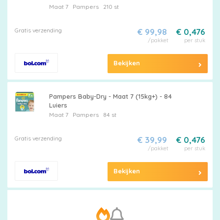
Maat 7
Pampers
210 st
korting
Gratis verzending
€ 99,98
€ 0,476
/pakket
per stuk
Billendoekjes
Bekijken
Pampers Baby-Dry - Maat 7 (15kg+) - 84
Merken
Luiers
Maat 7
Pampers
84 st
vergelijken
Gratis verzending
€ 39,99
€ 0,476
/pakket
per stuk
Bekijken