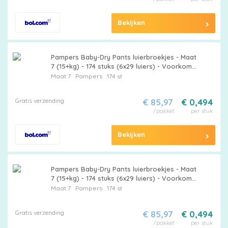
Bekijken
Pampers Baby-Dry Pants luierbroekjes - Maat
7 (15+kg) - 174 stuks (6x29 luiers) - Voorkomt
lekken - Dubbele beschermrandjes -
Maat 7
Pampers
174 st
Absorberende kern
Gratis verzending
€ 85,97
€ 0,494
/pakket
per stuk
Bekijken
Pampers Baby-Dry Pants luierbroekjes - Maat
7 (15+kg) - 174 stuks (6x29 luiers) - Voorkomt
lekken - Dubbele beschermrandjes -
Maat 7
Pampers
174 st
Absorberende kern
Gratis verzending
€ 85,97
€ 0,494
/pakket
per stuk