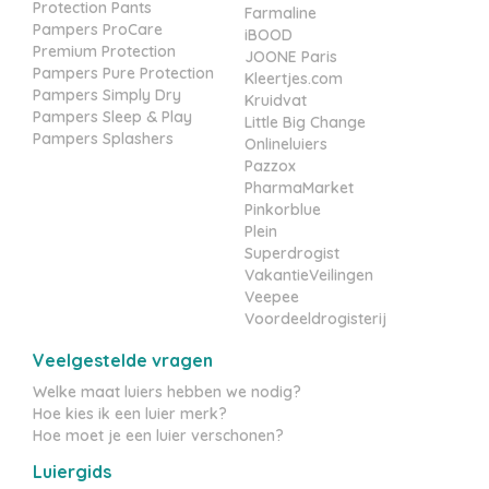
Protection Pants
Farmaline
Pampers ProCare
iBOOD
Premium Protection
JOONE Paris
Pampers Pure Protection
Kleertjes.com
Pampers Simply Dry
Kruidvat
Pampers Sleep & Play
Little Big Change
Pampers Splashers
Onlineluiers
Pazzox
PharmaMarket
Pinkorblue
Plein
Superdrogist
VakantieVeilingen
Veepee
Voordeeldrogisterij
Veelgestelde vragen
Welke maat luiers hebben we nodig?
Hoe kies ik een luier merk?
Hoe moet je een luier verschonen?
Luiergids