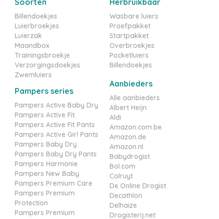
Soorten
Herbruikbaar
Billendoekjes
Wasbare luiers
Luierbroekjes
Proefpakket
Luierzak
Startpakket
Maandbox
Overbroekjes
Trainingsbroekje
Pocketluiers
Verzorgingsdoekjes
Billendoekjes
Zwemluiers
Aanbieders
Pampers series
Alle aanbieders
Pampers Active Baby Dry
Albert Heijn
Pampers Active Fit
Aldi
Pampers Active Fit Pants
Amazon.com.be
Pampers Active Girl Pants
Amazon.de
Pampers Baby Dry
Amazon.nl
Pampers Baby Dry Pants
Babydrogist
Pampers Harmonie
Bol.com
Pampers New Baby
Colruyt
Pampers Premium Care
De Online Drogist
Pampers Premium
Decathlon
Protection
Delhaize
Pampers Premium
Drogisterij.net