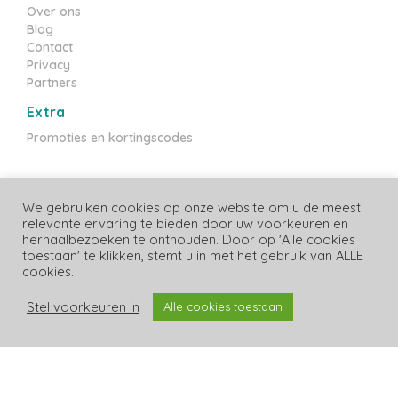
Over ons
Blog
Contact
Privacy
Partners
Extra
Promoties en kortingscodes
We gebruiken cookies op onze website om u de meest
Ontbreekt er iets? Heb je een foutje opgemerkt? Heb je
relevante ervaring te bieden door uw voorkeuren en
tips? Laat het ons weten!
herhaalbezoeken te onthouden. Door op 'Alle cookies
toestaan' te klikken, stemt u in met het gebruik van ALLE
cookies.
Messenger
WhatsApp
E-mail
Stel voorkeuren in
Laatste prijzen update: 08/08/2026
Alle cookies toestaan
Copyright Luiergids.be