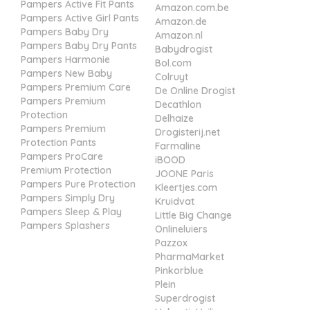
Pampers Active Fit Pants
Amazon.com.be
Pampers Active Girl Pants
Amazon.de
Pampers Baby Dry
Amazon.nl
Pampers Baby Dry Pants
Babydrogist
Pampers Harmonie
Bol.com
Pampers New Baby
Colruyt
Pampers Premium Care
De Online Drogist
Pampers Premium
Decathlon
Protection
Delhaize
Pampers Premium
Drogisterij.net
Protection Pants
Farmaline
Pampers ProCare
iBOOD
Premium Protection
JOONE Paris
Pampers Pure Protection
Kleertjes.com
Pampers Simply Dry
Kruidvat
Pampers Sleep & Play
Little Big Change
Pampers Splashers
Onlineluiers
Pazzox
PharmaMarket
Pinkorblue
Plein
Superdrogist