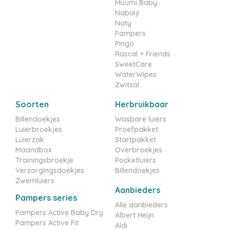
Muumi Baby
Nabaiji
Naty
Pampers
Pingo
Rascal + Friends
SweetCare
WaterWipes
Zwitsal
Soorten
Herbruikbaar
Billendoekjes
Wasbare luiers
Luierbroekjes
Proefpakket
Luierzak
Startpakket
Maandbox
Overbroekjes
Trainingsbroekje
Pocketluiers
Verzorgingsdoekjes
Billendoekjes
Zwemluiers
Aanbieders
Pampers series
Alle aanbieders
Pampers Active Baby Dry
Albert Heijn
Pampers Active Fit
Aldi