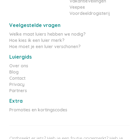
VakantieVeilingen
Veepee
Voordeeldrogisterij
Veelgestelde vragen
Welke maat luiers hebben we nodig?
Hoe kies ik een luier merk?
Hoe moet je een luier verschonen?
Luiergids
Over ons
Blog
Contact
Privacy
Partners
Extra
Promoties en kortingscodes
Ontbreekt er iets? Heb je een foutje opgemerkt? Heb je