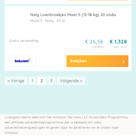
Naty Luierbroekjes Maat 5 (12-18 kg) 20 stuks
Maat 5
Naty
20 st
Gratis verzending
€ 26,56
€ 1,328
/pakket
per stuk
Bekijken
« Vorige
1
2
3
Volgende »
Luiergids neemt deel aan het Amazon Services LLC Associates Programma,
een affiliate advertentieprogramma dat is bedoeld om sites
advertentievergoedingen te geven door te adverteren en te linken naar
Amazon.