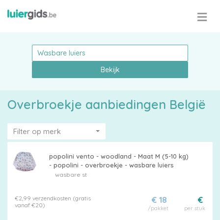
Bekijk
Overbroekje aanbiedingen België
Filter op merk
popolini vento - woodland - Maat M (5-10 kg)
- popolini - overbroekje - wasbare luiers
wasbare st
€2,99 verzendkosten (gratis
€ 18
€
vanaf €20)
/pakket
per stuk
Maattabel