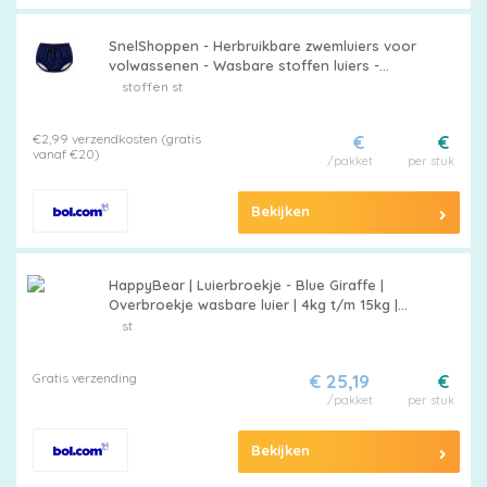
SnelShoppen - Herbruikbare zwemluiers voor
volwassenen - Wasbare stoffen luiers -
Lekvrij - Uniseks pull-ups voor
stoffen st
incontinentiebescherming - Maat S -
€2,99 verzendkosten (gratis
€
€
vanaf €20)
/pakket
per stuk
Bekijken
HappyBear | Luierbroekje - Blue Giraffe |
Overbroekje wasbare luier | 4kg t/m 15kg |
Extra dubbele beengootjes om doorlekken te
st
voorkomen
Gratis verzending
€ 25,19
€
/pakket
per stuk
Bekijken