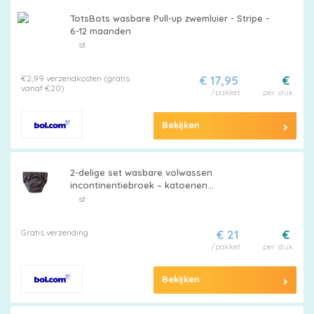
TotsBots wasbare Pull-up zwemluier - Stripe -
6-12 maanden
st
€2,99 verzendkosten (gratis
€ 17,95
€
vanaf €20)
/pakket
per stuk
Bekijken
2-delige set wasbare volwassen
incontinentiebroek – katoenen
urinebeschermende onderbroek voor
st
ouderen – antilek, comfortabele pull-up
broek.Grijs-XXL
Gratis verzending
€ 21
€
/pakket
per stuk
Bekijken