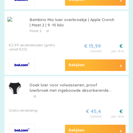
Bambino Mio luier overbroekje | Apple Crunch
| Maat 2 | 9 -15 kilo
Maat 2
st
€2,99 verzendkosten (gratis
€ 15,99
€
vanaf €20)
/pakket
per stuk
Bekijken
Doek luier voor volwassenen, proof
luierbroek met ingebouwde absorberende
laag, herbruikbare wasbare pull-up plastic
st
broek, volwassen luier voor oude man
incontinentie en handicap mannen (S)
Gratis verzending
€ 45,4
€
/pakket
per stuk
Bekijken