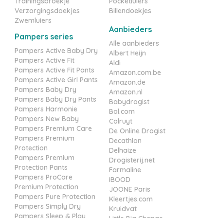
Trainingsbroekje
Pocketluiers
Verzorgingsdoekjes
Billendoekjes
Zwemluiers
Aanbieders
Pampers series
Alle aanbieders
Pampers Active Baby Dry
Albert Heijn
Pampers Active Fit
Aldi
Pampers Active Fit Pants
Amazon.com.be
Pampers Active Girl Pants
Amazon.de
Pampers Baby Dry
Amazon.nl
Pampers Baby Dry Pants
Babydrogist
Pampers Harmonie
Bol.com
Pampers New Baby
Colruyt
Pampers Premium Care
De Online Drogist
Pampers Premium
Decathlon
Protection
Delhaize
Pampers Premium
Drogisterij.net
Protection Pants
Farmaline
Pampers ProCare
iBOOD
Premium Protection
JOONE Paris
Pampers Pure Protection
Kleertjes.com
Pampers Simply Dry
Kruidvat
Pampers Sleep & Play