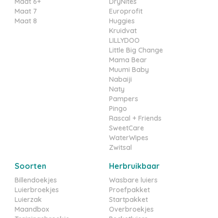
Maat 6+
DryNites
Maat 7
Europrofit
Maat 8
Huggies
Kruidvat
LILLYDOO
Little Big Change
Mama Bear
Muumi Baby
Nabaiji
Naty
Pampers
Pingo
Rascal + Friends
SweetCare
WaterWipes
Zwitsal
Soorten
Herbruikbaar
Billendoekjes
Wasbare luiers
Luierbroekjes
Proefpakket
Luierzak
Startpakket
Maandbox
Overbroekjes