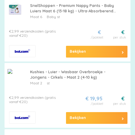
SnelShoppen - Premium Nappy Pants - Baby
Luiers Maat 6 (13-18 kg) - Ultra-Absorberende
Pull-Ups - Chemisch Vrij, Hypoallergeen,
Maat 6
Baby st
Dermatologisch Getest,
€2,99 verzendkosten (gratis
€
€
vanaf €20)
/pakket
per stuk
Bekijken
Kushies - Luier - Wasbaar Overbroekje -
Jongens - Cirkels - Maat 2 (4-10 kg)
Maat 2
st
€2,99 verzendkosten (gratis
€ 19,95
€
vanaf €20)
/pakket
per stuk
Bekijken