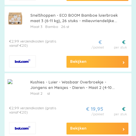
SnelShoppen - ECO BOOM Bamboe luierbroek
maat 3 (6-11 kg), 26 stuks - milieuvriendelijke
baby-pull-ups, plantaardige materialen,
Maat 3
Bambo
26 st
geurvrij, zeer absorb
€2,99 verzendkosten (gratis
€
€
vanaf €20)
/pakket
per stuk
Bekijken
Kushies - Luier - Wasbaar Overbroekje -
Jongens en Meisjes - Dieren - Maat 2 (4-10
kg)
Maat 2
st
€2,99 verzendkosten (gratis
€ 19,95
€
vanaf €20)
/pakket
per stuk
Bekijken