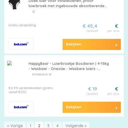
Doek luier voor volwassenen, proof
luierbroek met ingebouwde absorberende
laag, herbruikbare wasbare pull-up plastic
st
broek, volwassen luier voor oude man
incontinentie en handicap mannen (S)
Gratis verzending
€ 45,4
€
/pakket
per stuk
Bekijken
HappyBear - Luierbroekje Bosdieren | 4-15kg
- Wasbaar - Onesize - Wasbare luiers -
Overbroekje
Wasbare st
€2,99 verzendkosten (gratis
€ 19
€
vanaf €20)
/pakket
per stuk
Bekijken
« Vorige
1
2
3
4
Volgende »