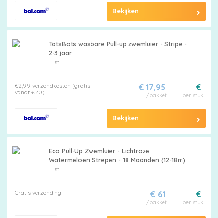
Bekijken
Kies
TotsBots wasbare Pull-up zwemluier - Stripe -
2-3 jaar
je
st
maat
€2,99 verzendkosten (gratis
€ 17,95
€
vanaf €20)
/pakket
per stuk
Bekijken
Pampers
Eco Pull-Up Zwemluier - Lichtroze
Watermeloen Strepen - 18 Maanden (12-18m)
st
Extra
Gratis verzending
€ 61
€
korting
/pakket
per stuk