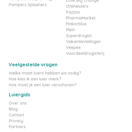
Little Big Change
Pampers Splashers
Onlineluiers
Pazzox
PharmaMarket
Pinkorblue
Plein
Superdrogist
VakantieVeilingen
Veepee
Voordeeldrogisterij
Veelgestelde vragen
Welke maat luiers hebben we nodig?
Hoe kies ik een luier merk?
Hoe moet je een luier verschonen?
Luiergids
Over ons
Blog
Contact
Privacy
Partners