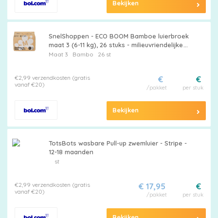
Bekijken
SnelShoppen - ECO BOOM Bamboe luierbroek
maat 3 (6-11 kg), 26 stuks - milieuvriendelijke
baby-pull-ups, plantaardige materialen,
Maat 3
Bambo
26 st
geurvrij, zeer absorb
€2,99 verzendkosten (gratis
€
€
vanaf €20)
/pakket
per stuk
Bekijken
TotsBots wasbare Pull-up zwemluier - Stripe -
12-18 maanden
st
€2,99 verzendkosten (gratis
€ 17,95
€
vanaf €20)
/pakket
per stuk
Bekijken