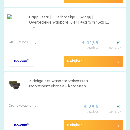
HappyBear | Luierbroekje - Twiggy |
Overbroekje wasbare luier | 4kg t/m 15kg |
Extra dubbele beengootjes om doorlekken te
st
voorkomen
Gratis verzending
€ 21,99
€
/pakket
per stuk
Bekijken
2-delige set wasbare volwassen
incontinentiebroek – katoenen
urinebeschermende onderbroek voor
st
ouderen – antilek, comfortabele pull-up
broek.Grijs + Legergroen-XL
Gratis verzending
€ 29,5
€
/pakket
per stuk
Bekijken