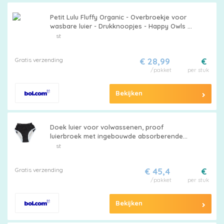
Petit Lulu Fluffy Organic - Overbroekje voor
wasbare luier - Drukknoopjes - Happy Owls -
One Size
st
Gratis verzending
€ 28,99
€
/pakket
per stuk
Bekijken
Doek luier voor volwassenen, proof
luierbroek met ingebouwde absorberende
laag, herbruikbare wasbare pull-up plastic
st
broek, volwassen luier voor oude man
incontinentie en handicap mannen (S)
Gratis verzending
€ 45,4
€
/pakket
per stuk
Bekijken