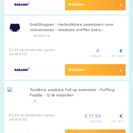
Bekijken
Billendoekjes
SnelShoppen - Herbruikbare zwemluiers voor
volwassenen - Wasbare stoffen luiers -
Lekvrij - Uniseks pull-ups voor
stoffen st
Merken
incontinentiebescherming - Maat S -
€2,99 verzendkosten (gratis
€
€
vergelijken
vanaf €20)
/pakket
per stuk
Bekijken
TotsBots wasbare Pull-up zwemluier - Puffling
Paddle - 12-18 maanden
st
€2,99 verzendkosten (gratis
€ 17,95
€
vanaf €20)
/pakket
per stuk