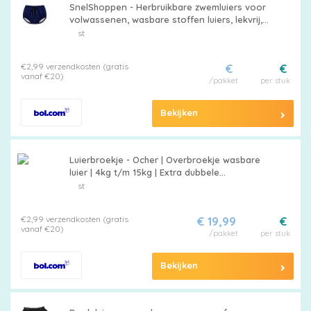
SnelShoppen - Herbruikbare zwemluiers voor
volwassenen, wasbare stoffen luiers, lekvrij,
pull-ups voor incontinentiebescherming,
st
uniseks, XL, blauw
€2,99 verzendkosten (gratis
€
€
vanaf €20)
/pakket
per stuk
Bekijken
Luierbroekje - Ocher | Overbroekje wasbare
luier | 4kg t/m 15kg | Extra dubbele
beengootjes om doorlekken te voorkomen
st
€2,99 verzendkosten (gratis
€ 19,99
€
vanaf €20)
/pakket
per stuk
Bekijken