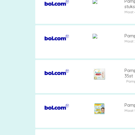
Pamp
stuk
Maat 
Pamp
Maat 
Pampe
35st
Pam
Pamp
Maat 