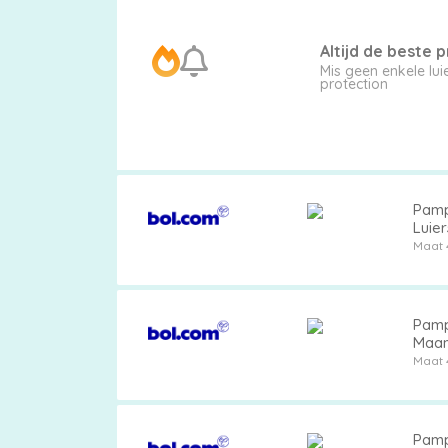
Altijd de beste pr
Mis geen enkele l
protection
Pamp
Luie
Maat 
Pamp
Maa
Maat 
Pamp