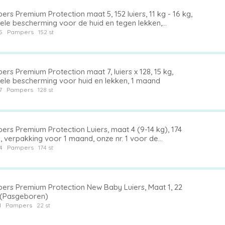
rs Premium Protection maat 5, 152 luiers, 11 kg - 16 kg,
ele bescherming voor de huid en tegen lekken,
akking van 1 maand
5
Pampers
152 st
rs Premium Protection maat 7, luiers x 128, 15 kg,
ele bescherming voor huid en lekken, 1 maand
7
Pampers
128 st
ers Premium Protection Luiers, maat 4 (9-14 kg), 174
s, verpakking voor 1 maand, onze nr. 1 voor de
herming van de gevoelige huid, nu met meer luiers
4
Pampers
174 st
ers Premium Protection New Baby Luiers, Maat 1, 22
 (Pasgeboren)
1
Pampers
22 st