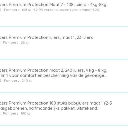
ers Premium Protection Maat 2 - 108 Luiers - 4kg-8kg
2
Pampers
108 st
€2,99 verzendkosten (gratis vanaf €20)
rs Premium Protection luiers, maat 1, 23 luiers
1
Pampers
23 st
rs Premium Protection maat 2, 240 luiers, 4 kg - 8 kg,
 nr. 1 voor comfort en bescherming van de gevoelige
2
Pampers
240 st
ers Premium Protection 180 stuks babyluiers maat 1 (2-5
pasgeborenen, halfmaandelijks pakket, uitstekend
ort en bescherming voor de gevoelige huid
1
Pampers
180 st