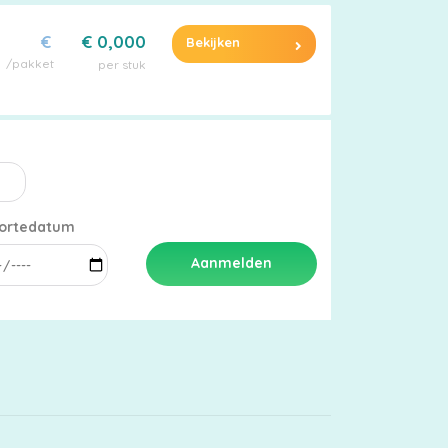
€
€ 0,000
Bekijken
/pakket
per stuk
ortedatum
Aanmelden