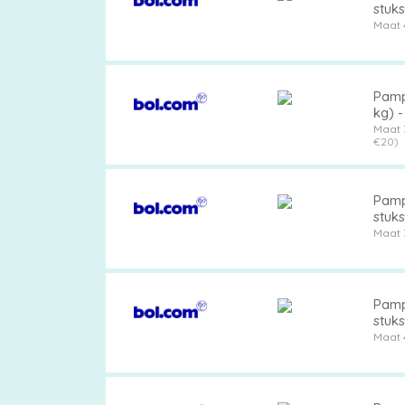
stuks
Maat 
Pampe
kg) -
te h
Maat 
€20)
en ui
Pamp
stuks
Maat 
Pamp
stuks
Maat 