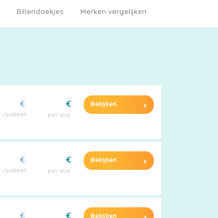
Billendoekjes
Merken vergelijken
€
€
Bekijken
/pakket
per stuk
€
€
Bekijken
/pakket
per stuk
€
€
Bekijken