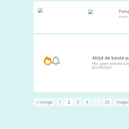
Pamp
Maat 
Altijd de beste pr
Mis geen enkele l
protection
« Vorige
1
2
3
4
…
23
Volge