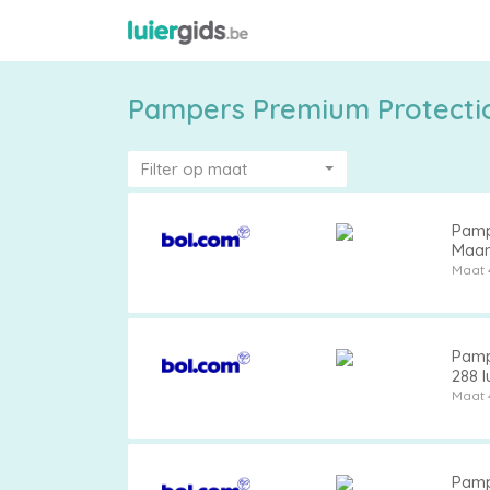
Pampers Premium Protectio
Filter op maat
Pamp
Maa
Maat 
Maattabel
Pamp
288 l
Kies
Maat 
je
maat
Pamp