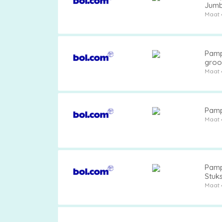
Jumb
Maat 
Pampers
Pamp
groot
Maat 
Extra
korting
Pamp
Maat 
Billendoekjes
Pamp
Stuks
Maat 
Merken
vergelijken