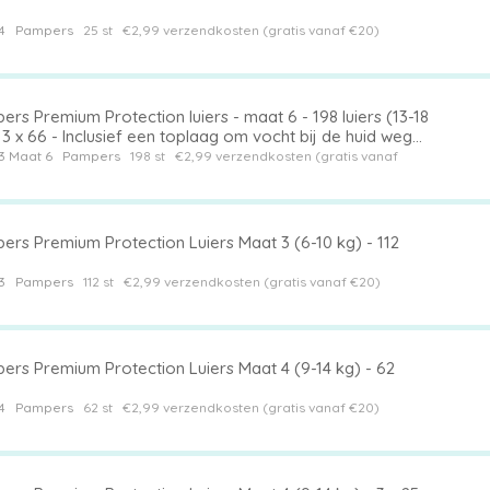
4
Pampers
25 st
€2,99 verzendkosten (gratis vanaf €20)
rs Premium Protection luiers - maat 6 - 198 luiers (13-18
 3 x 66 - Inclusief een toplaag om vocht bij de huid weg
ouden - Navelvriendelijke pasvorm (tot maat 3) - Zachte
3
Maat 6
Pampers
198 st
€2,99 verzendkosten (gratis vanaf
trekbare zijkanten
ers Premium Protection Luiers Maat 3 (6-10 kg) - 112
3
Pampers
112 st
€2,99 verzendkosten (gratis vanaf €20)
ers Premium Protection Luiers Maat 4 (9-14 kg) - 62
4
Pampers
62 st
€2,99 verzendkosten (gratis vanaf €20)