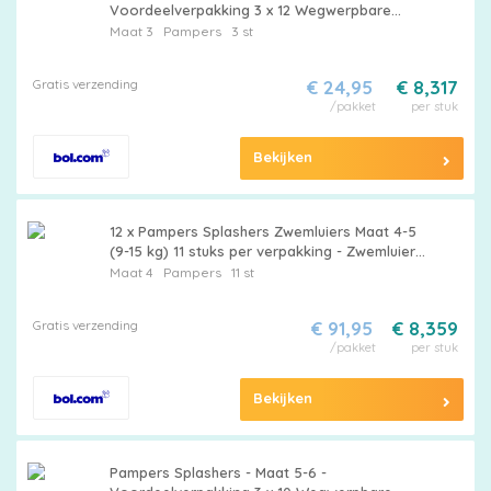
korting
Voordeelverpakking 3 x 12 Wegwerpbare
Zwemluiers
Maat 3
Pampers
3 st
Gratis verzending
€ 24,95
€ 8,317
Billendoekjes
/pakket
per stuk
Bekijken
Merken
12 x Pampers Splashers Zwemluiers Maat 4-5
vergelijken
(9-15 kg) 11 stuks per verpakking - Zwemluiers
- Babyluiers - Waterbestendig - Pampers
Maat 4
Pampers
11 st
Splashers - Zwembroekje
Gratis verzending
€ 91,95
€ 8,359
/pakket
per stuk
Bekijken
Pampers Splashers - Maat 5-6 -