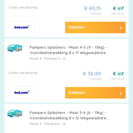
Gratis verzending
€ 40,15
€ inf
/pakket
per stuk
Bekijken
Pampers Splashers - Maat 4-5 (9 - 15kg) -
Voordeelverpakking 8 x 11 Wegwerpbare
Zwemluiers
Maat 4
Pampers
st
Gratis verzending
€ 36,89
€ inf
/pakket
per stuk
Bekijken
Pampers Splashers - Maat 3-4 (6 - 11kg) -
Voordeelverpakking 8 x 12 Wegwerpbare
Zwemluiers
Maat 3
Pampers
st