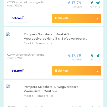
€2,99 verzendkosten (gratis
€ 17,79
€ inf
vanaf €20)
/pakket
per stuk
Bekijken
Pampers Splashers - Maat 4-5 -
Voordeelverpakking 3 x 11 Wegwerpbare
Zwemluiers
Maat 4
Pampers
st
€2,99 verzendkosten (gratis
€ 17,79
€ inf
vanaf €20)
/pakket
per stuk
Bekijken
Pampers Splashers 12 Wegwerpbare
Zwemluiers - Maat 3-4
Maat 3
Pampers
st