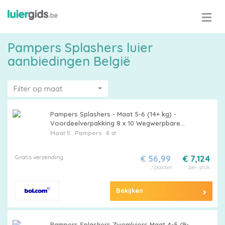
Pampers Splashers luier
aanbiedingen België
Filter op maat
Pampers Splashers - Maat 5-6 (14+ kg) -
Voordeelverpakking 8 x 10 Wegwerpbare
Zwemluiers
Maat 5
Pampers
8 st
Gratis verzending
€ 56,99
€ 7,124
/pakket
per stuk
Bekijken
Pampers Splashers Zwemluiers Maat 4-5 (9-