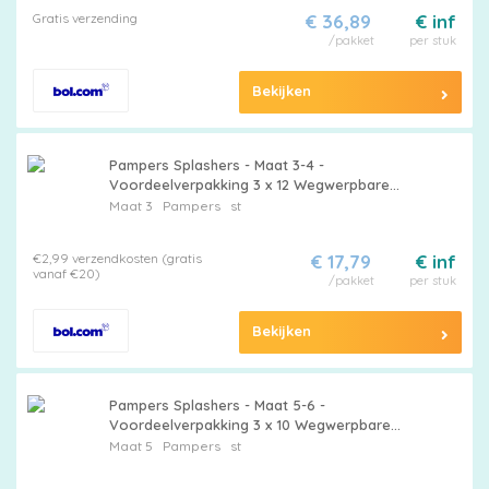
Gratis verzending
€ 36,89
€ inf
/pakket
per stuk
Bekijken
Pampers Splashers - Maat 3-4 -
Voordeelverpakking 3 x 12 Wegwerpbare
Zwemluiers
Maat 3
Pampers
st
€2,99 verzendkosten (gratis
€ 17,79
€ inf
vanaf €20)
/pakket
per stuk
Bekijken
Pampers Splashers - Maat 5-6 -
Voordeelverpakking 3 x 10 Wegwerpbare
Zwemluiers
Maat 5
Pampers
st