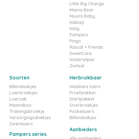
Mama Bear
Muumi Baby
Nabaiji
Naty
Pampers
Pingo
Rascal + Friends
SweetCare
WaterWipes
Zwitsal
Soorten
Herbruikbaar
Billendoekjes
Wasbare luiers
Luierbroekjes
Proefpakket
Luierzak
Startpakket
Maandbox
Overbroekjes
Trainingsbroekje
Pocketluiers
Verzorgingsdoekjes
Billendoekjes
Zwemluiers
Aanbieders
Pampers series
Alle aanbieders
Pampers Active Baby Dry