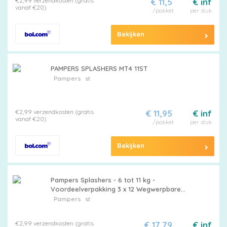
€2,99 verzendkosten (gratis
€ 11,5
€ inf
vanaf €20)
/pakket
per stuk
Bekijken
PAMPERS SPLASHERS MT4 11ST
Pampers
st
€2,99 verzendkosten (gratis
€ 11,95
€ inf
vanaf €20)
/pakket
per stuk
Bekijken
Pampers Splashers - 6 tot 11 kg -
Voordeelverpakking 3 x 12 Wegwerpbare
Zwemluiers
Pampers
st
€2,99 verzendkosten (gratis
€ 17,79
€ inf