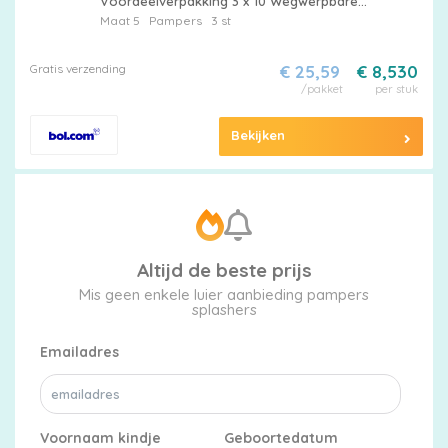
Voordeelverpakking 3 x 10 Wegwerpbare
Zwemluiers
Maat 5
Pampers
3 st
Gratis verzending
€ 25,59
€ 8,530
/pakket
per stuk
Bekijken
Altijd de beste prijs
Mis geen enkele luier aanbieding pampers
splashers
Emailadres
Voornaam kindje
Geboortedatum