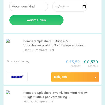
Aanmelden
Pampers Splashers - Maat 4-5 -
Voordeelverpakking 3 x 11 Wegwerpbare
Zwemluiers
Maat 4
Pampers
3 st
Gratis verzending
€ 25,59
€ 8,530
/pakket
per stuk
Bekijken
Pampers Splashers Zwemluiers Maat 4-5 (9-
15 kg) 11 stuks per verpakking -
Bulkverpakking - 15 stuks
Maat 4
Pampers
11 st