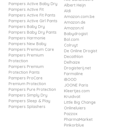
Albert Heijn
Pampers Active Fit
Aldi
Pampers Active Fit Pants
Amazon.com.be
Pampers Active Girl Pants
Amazon.de
Pampers Baby Dry
Amazon.nl
Pampers Baby Dry Pants
Babydrogist
Pampers Harmonie
Bol.com
Pampers New Baby
Colruyt
Pampers Premium Care
De Online Drogist
Pampers Premium
Decathlon
Protection
Delhaize
Pampers Premium
Drogisterij.net
Protection Pants
Farmaline
Pampers ProCare
iBOOD
Premium Protection
JOONE Paris
Pampers Pure Protection
Kleertjes.com
Pampers Simply Dry
Kruidvat
Pampers Sleep & Play
Little Big Change
Pampers Splashers
Onlineluiers
Pazzox
PharmaMarket
Pinkorblue
Plein