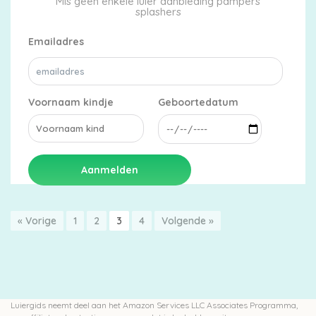
Emailadres
Voornaam kindje
Geboortedatum
Aanmelden
« Vorige
1
2
3
4
Volgende »
Luiergids neemt deel aan het Amazon Services LLC Associates Programma,
een affiliate advertentieprogramma dat is bedoeld om sites