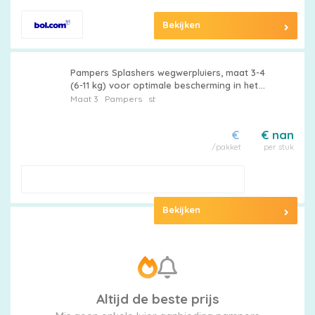
Bekijken
Pampers Splashers wegwerpluiers, maat 3-4
(6-11 kg) voor optimale bescherming in het
water, 12 lagen
Maat 3
Pampers
st
€
€ nan
/pakket
per stuk
Bekijken
Altijd de beste prijs
Mis geen enkele luier aanbieding pampers
splashers