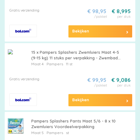
Gratis verzending
€ 98,95
€ 8,995
/pakket
per stuk
Bekijken
15 x Pampers Splashers Zwemluiers Maat 4-5
(9-15 kg) 11 stuks per verpakking - Zwembad -
Strand - Waterpark - Lekkage - Comfortabele
Maat 4
Pampers
11 st
Pasvorm
Gratis verzending
€ 99,95
€ 9,086
/pakket
per stuk
Bekijken
Pampers Splashers Pants Maat 5/6 - 8 x 10
Zwemluiers Voordeelverpakking
Maat 5
Pampers
st