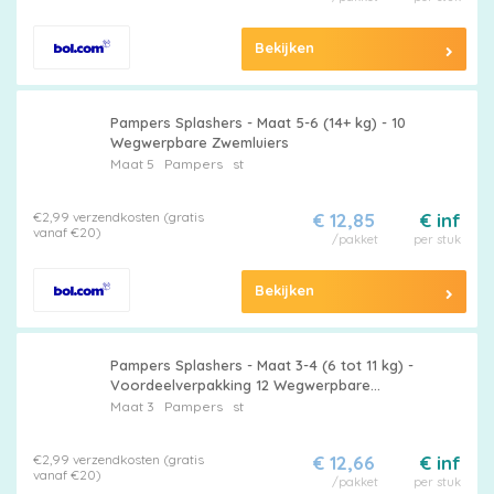
Bekijken
Pampers Splashers - Maat 5-6 (14+ kg) - 10
Wegwerpbare Zwemluiers
Maat 5
Pampers
st
€2,99 verzendkosten (gratis
€ 12,85
€ inf
vanaf €20)
/pakket
per stuk
Bekijken
Pampers Splashers - Maat 3-4 (6 tot 11 kg) -
Voordeelverpakking 12 Wegwerpbare
Zwemluiers
Maat 3
Pampers
st
€2,99 verzendkosten (gratis
€ 12,66
€ inf
vanaf €20)
/pakket
per stuk