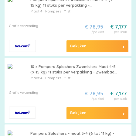
15 kg) 11 stuks per verpakking -
Maattabel
Voordeelverpakking - 12 stuks
Maat 4
Pampers
11 st
Gratis verzending
€ 78,95
€ 7,177
/pakket
per stuk
Kies
Bekijken
je
maat
10 x Pampers Splashers Zwemluiers Maat 4-5
(9-15 kg) 11 stuks per verpakking - Zwembad -
Strand - Waterpark - Lekkage - Comfortabele
Maat 4
Pampers
11 st
Pasvorm
Gratis verzending
€ 78,95
€ 7,177
Pampers
/pakket
per stuk
Bekijken
Extra
Pampers Splashers - maat 3-4 (6 tot 11 kg) -