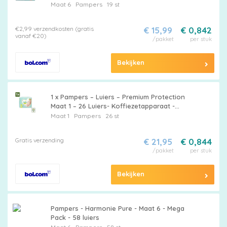
Maat 6
Pampers
19 st
€2,99 verzendkosten (gratis
€ 15,99
€ 0,842
vanaf €20)
/pakket
per stuk
Bekijken
1 x Pampers – Luiers – Premium Protection
Maat 1 – 26 Luiers- Koffiezetapparaat -
Koffiezetapparaat - Koffiezetapparaat
Maat 1
Pampers
26 st
Gratis verzending
€ 21,95
€ 0,844
/pakket
per stuk
Bekijken
Pampers - Harmonie Pure - Maat 6 - Mega
Pack - 58 luiers