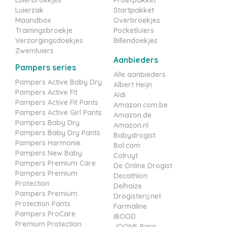
Luierzak
Startpakket
Maandbox
Overbroekjes
Trainingsbroekje
Pocketluiers
Verzorgingsdoekjes
Billendoekjes
Zwemluiers
Aanbieders
Pampers series
Alle aanbieders
Pampers Active Baby Dry
Albert Heijn
Pampers Active Fit
Aldi
Pampers Active Fit Pants
Amazon.com.be
Pampers Active Girl Pants
Amazon.de
Pampers Baby Dry
Amazon.nl
Pampers Baby Dry Pants
Babydrogist
Pampers Harmonie
Bol.com
Pampers New Baby
Colruyt
Pampers Premium Care
De Online Drogist
Pampers Premium
Decathlon
Protection
Delhaize
Pampers Premium
Drogisterij.net
Protection Pants
Farmaline
Pampers ProCare
iBOOD
Premium Protection
JOONE Paris