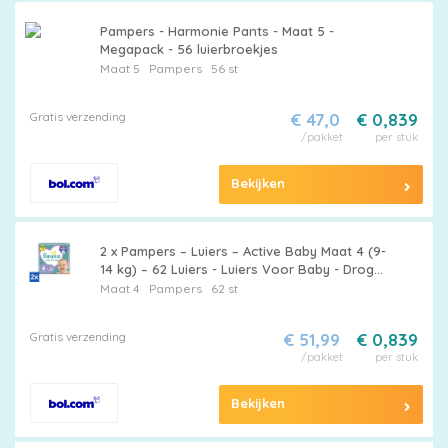
Pampers
Pampers - Harmonie Pants - Maat 5 -
Megapack - 56 luierbroekjes
Maat 5
Pampers
56 st
Extra
Gratis verzending
€ 47,0
€ 0,839
korting
/pakket
per stuk
Bekijken
Billendoekjes
2 x Pampers – Luiers – Active Baby Maat 4 (9-
14 kg) – 62 Luiers - Luiers Voor Baby - Droge
Luiers - Actieve Baby - Superabsorberende
Maat 4
Pampers
62 st
Luiers - Anti-lek Luiers
Merken
Gratis verzending
€ 51,99
€ 0,839
vergelijken
/pakket
per stuk
Bekijken