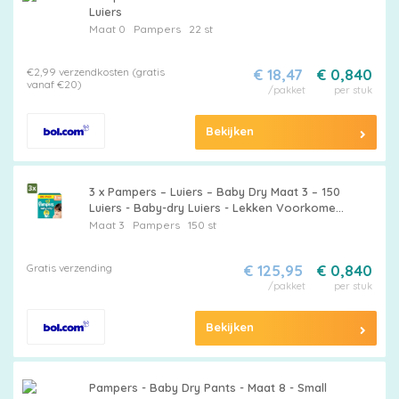
Luiers
Maat 0
Pampers
22 st
€2,99 verzendkosten (gratis
€ 18,47
€ 0,840
vanaf €20)
/pakket
per stuk
Bekijken
3 x Pampers – Luiers – Baby Dry Maat 3 – 150
Luiers - Baby-dry Luiers - Lekken Voorkomen
- Droge Nachten - Comfortabele Luiers - Stop
Maat 3
Pampers
150 st
En Bescherm Pocket
Gratis verzending
€ 125,95
€ 0,840
/pakket
per stuk
Bekijken
Pampers - Baby Dry Pants - Maat 8 - Small