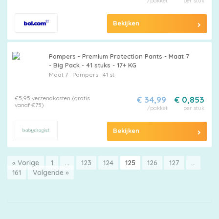
/pakket
per stuk
Bekijken
Pampers - Premium Protection Pants - Maat 7
- Big Pack - 41 stuks - 17+ KG
Maat 7
Pampers
41 st
€5,95 verzendkosten (gratis
€ 34,99
€ 0,853
vanaf €75)
/pakket
per stuk
Bekijken
« Vorige
1
…
123
124
125
126
127
…
161
Volgende »