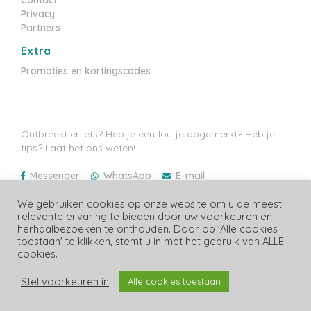
Privacy
Partners
Extra
Promoties en kortingscodes
Ontbreekt er iets? Heb je een foutje opgemerkt? Heb je
tips? Laat het ons weten!
Messenger
WhatsApp
E-mail
Laatste prijzen update: 06/08/2026
We gebruiken cookies op onze website om u de meest
relevante ervaring te bieden door uw voorkeuren en
herhaalbezoeken te onthouden. Door op 'Alle cookies
toestaan' te klikken, stemt u in met het gebruik van ALLE
cookies.
Copyright Luiergids.be
Stel voorkeuren in
Alle cookies toestaan