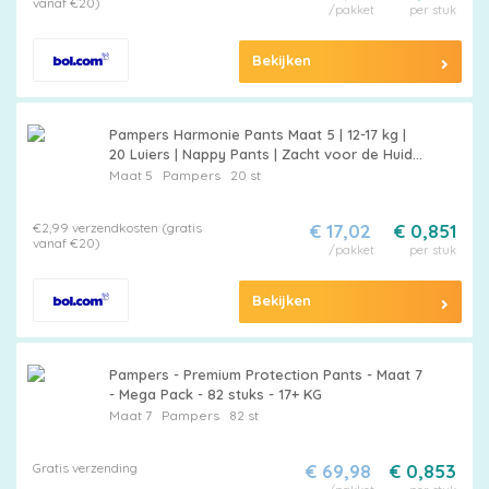
vanaf €20)
/pakket
per stuk
Bekijken
Pampers Harmonie Pants Maat 5 | 12-17 kg |
20 Luiers | Nappy Pants | Zacht voor de Huid |
Gerecyclede Papieren Verpakking
Maat 5
Pampers
20 st
€2,99 verzendkosten (gratis
€ 17,02
€ 0,851
vanaf €20)
/pakket
per stuk
Bekijken
Pampers - Premium Protection Pants - Maat 7
- Mega Pack - 82 stuks - 17+ KG
Maat 7
Pampers
82 st
Gratis verzending
€ 69,98
€ 0,853