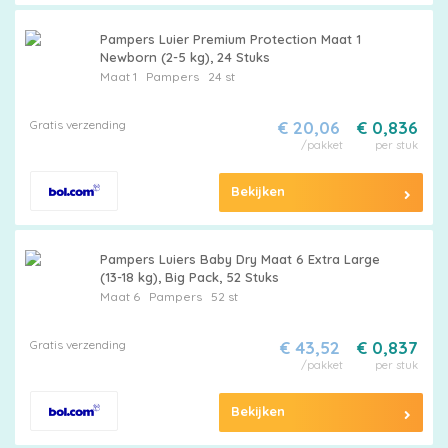
Pampers Luier Premium Protection Maat 1
Newborn (2-5 kg), 24 Stuks
Maat 1
Pampers
24 st
Gratis verzending
€ 20,06
€ 0,836
/pakket
per stuk
Maattabel
Bekijken
Kies
Pampers Luiers Baby Dry Maat 6 Extra Large
(13-18 kg), Big Pack, 52 Stuks
je
Maat 6
Pampers
52 st
maat
Gratis verzending
€ 43,52
€ 0,837
/pakket
per stuk
Bekijken