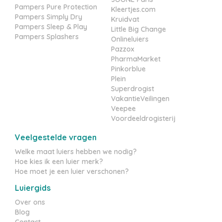
Pampers Pure Protection
Kleertjes.com
Pampers Simply Dry
Kruidvat
Pampers Sleep & Play
Little Big Change
Pampers Splashers
Onlineluiers
Pazzox
PharmaMarket
Pinkorblue
Plein
Superdrogist
VakantieVeilingen
Veepee
Voordeeldrogisterij
Veelgestelde vragen
Welke maat luiers hebben we nodig?
Hoe kies ik een luier merk?
Hoe moet je een luier verschonen?
Luiergids
Over ons
Blog
Contact