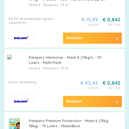
Protect
Maat 6
Pampers
19 st
€2,99 verzendkosten (gratis
€ 15,99
€ 0,842
vanaf €20)
/pakket
per stuk
Bekijken
Pampers Harmonie - Maat 6 (13kg+) - 111
Luiers - Multi-Pack
Maat 6
Pampers
111 st
Gratis verzending
€ 93,45
€ 0,842
/pakket
per stuk
Bekijken
Pampers Premium Protection - Maat 6 (13kg-
18kg) - 19 Luiers - Maandbox