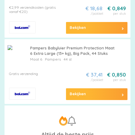
€2,99 verzendkosten (gratis
€ 18,68
€ 0,849
vanaf €20)
/pakket
per stuk
Bekijken
Pampers Babyluier Premium Protection Maat
6 Extra Large (13+ kg), Big Pack, 44 Stuks
Maat 6
Pampers
44 st
Gratis verzending
€ 37,41
€ 0,850
/pakket
per stuk
Bekijken
Altijd de beste prijs