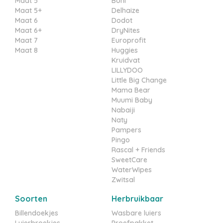
Maat 5
Boni
Maat 5+
Delhaize
Maat 6
Dodot
Maat 6+
DryNites
Maat 7
Europrofit
Maat 8
Huggies
Kruidvat
LILLYDOO
Little Big Change
Mama Bear
Muumi Baby
Nabaiji
Naty
Pampers
Pingo
Rascal + Friends
SweetCare
WaterWipes
Zwitsal
Soorten
Herbruikbaar
Billendoekjes
Wasbare luiers
Luierbroekjes
Proefpakket