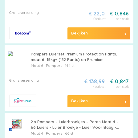
Gratis verzending
€ 22,0
€ 0,846
/pakket
per stuk
Bekijken
Pampers Luierset Premium Protection Pants,
maat 6, 15kg+ (132 Pants) en Premium
Protection Luiers, maat 6 Extra Large , 13kg+
Maat 6
Pampers
144 st
(144 Luiers)
Gratis verzending
€ 138,99
€ 0,847
/pakket
per stuk
Bekijken
2 x Pampers – Luierbroekjes – Pants Maat 4 –
66 Luiers - Luier Broekje - Luier Voor Baby -
Luier Voor Peuters - Actieve Baby - Droge
Maat 4
Pampers
66 st