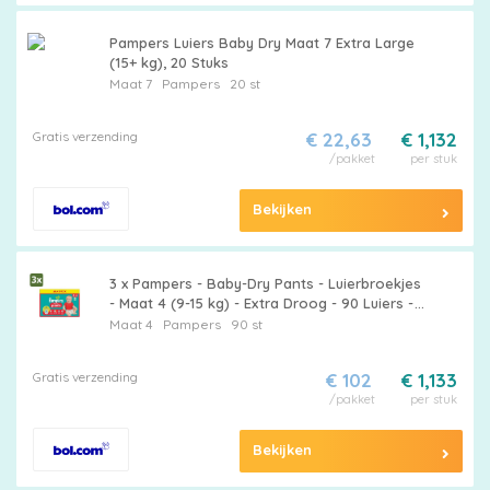
Pampers Luiers Baby Dry Maat 7 Extra Large
(15+ kg), 20 Stuks
Maat 7
Pampers
20 st
Gratis verzending
€ 22,63
€ 1,132
/pakket
per stuk
Maattabel
Bekijken
Kies
3 x Pampers - Baby-Dry Pants - Luierbroekjes
- Maat 4 (9-15 kg) - Extra Droog - 90 Luiers -
je
Baby Luier - Droge Luier - Luier 9-15 Kg - Luier
Maat 4
Pampers
90 st
Voor Baby - Luier Tegen Lekken
maat
Gratis verzending
€ 102
€ 1,133
/pakket
per stuk
Bekijken