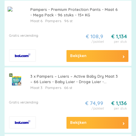
Pampers
Pampers - Premium Protection Pants - Maat 6
- Mega Pack - 96 stuks - 15+ KG
Maat 6
Pampers
96 st
Extra
Gratis verzending
€ 108,9
€ 1,134
korting
/pakket
per stuk
Bekijken
Billendoekjes
3 x Pampers – Luiers – Active Baby Dry Maat 3
– 66 Luiers - Baby Luier - Droge Luier -
Vochtabsorptie - Superabsorberende Kern -
Maat 3
Pampers
66 st
Luier Voor Baby
Merken
Gratis verzending
€ 74,99
€ 1,136
vergelijken
/pakket
per stuk
Bekijken