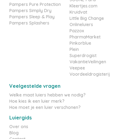
Pampers Pure Protection
Kleertjes.com
Pampers Simply Dry
Kruidvat
Pampers Sleep & Play
Little Big Change
Pampers Splashers
Onlineluiers
Pazzox
PharmaMarket
Pinkorblue
Plein
Superdrogist
VakantieVeilingen
Veepee
Voordeeldrogisterij
Veelgestelde vragen
Welke maat luiers hebben we nodig?
Hoe kies ik een luier merk?
Hoe moet je een luier verschonen?
Luiergids
Over ons
Blog
Contact