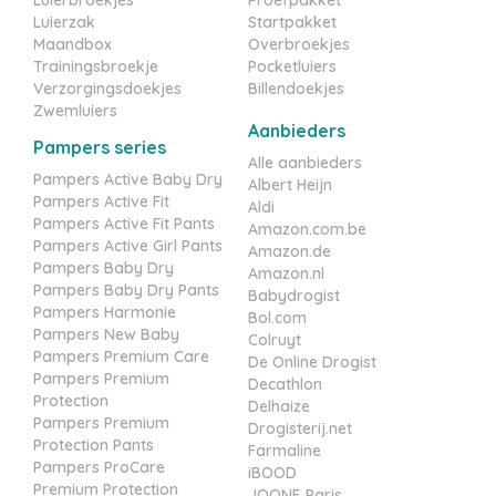
Luierzak
Startpakket
Maandbox
Overbroekjes
Trainingsbroekje
Pocketluiers
Verzorgingsdoekjes
Billendoekjes
Zwemluiers
Aanbieders
Pampers series
Alle aanbieders
Pampers Active Baby Dry
Albert Heijn
Pampers Active Fit
Aldi
Pampers Active Fit Pants
Amazon.com.be
Pampers Active Girl Pants
Amazon.de
Pampers Baby Dry
Amazon.nl
Pampers Baby Dry Pants
Babydrogist
Pampers Harmonie
Bol.com
Pampers New Baby
Colruyt
Pampers Premium Care
De Online Drogist
Pampers Premium
Decathlon
Protection
Delhaize
Pampers Premium
Drogisterij.net
Protection Pants
Farmaline
Pampers ProCare
iBOOD
Premium Protection
JOONE Paris