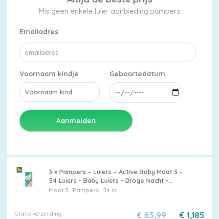
Mis geen enkele luier aanbieding pampers
Emailadres
Voornaam kindje
Geboortedatum
Aanmelden
3 x Pampers – Luiers – Active Baby Maat 3 –
54 Luiers - Baby Luiers - Droge Nacht -
Luchtdoorlatende Luier - Vocht Absorberend
Maat 3
Pampers
54 st
- Dermatologisch Getest
Gratis verzending
€ 63,99
€ 1,185