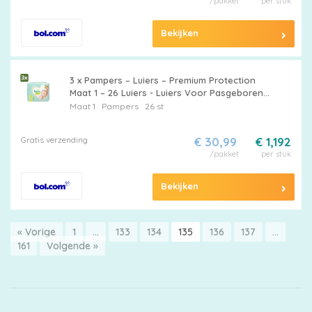
/pakket
per stuk
Bekijken
3 x Pampers – Luiers – Premium Protection
Maat 1 – 26 Luiers - Luiers Voor Pasgeboren
Baby's - Zachte Luier - Navelvriendelijke Luier
Maat 1
Pampers
26 st
- Dermatologisch Getest -
Superabsorberende Kern
Gratis verzending
€ 30,99
€ 1,192
/pakket
per stuk
Bekijken
« Vorige
1
…
133
134
135
136
137
…
161
Volgende »