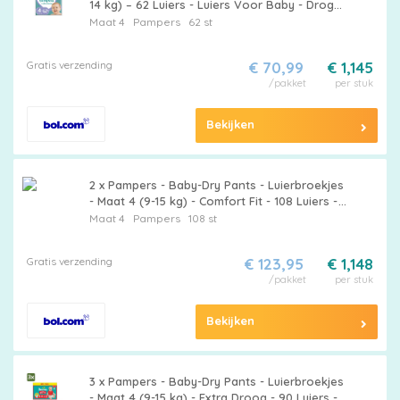
14 kg) – 62 Luiers - Luiers Voor Baby - Droge
Luiers - Superabsorberende Luiers - Anti-lek
Maat 4
Pampers
62 st
Luiers - Zachte Luiers
Gratis verzending
€ 70,99
€ 1,145
/pakket
per stuk
Bekijken
2 x Pampers - Baby-Dry Pants - Luierbroekjes
- Maat 4 (9-15 kg) - Comfort Fit - 108 Luiers -
Pampers Luierbroekjes - Baby Luier - Luier
Maat 4
Pampers
108 st
Maat 4 - Luierbroekjes 9-15 Kg -
Luierbroekjes Comfort Fit
Gratis verzending
€ 123,95
€ 1,148
/pakket
per stuk
Bekijken
3 x Pampers - Baby-Dry Pants - Luierbroekjes
- Maat 4 (9-15 kg) - Extra Droog - 90 Luiers -