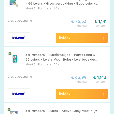
– 66 Luiers - Grootverpakking - Baby Luier -
Droge Luier - Vochtabsorptie - Baby
Maat 3
Pampers
66 st
Droogheid - Superabsorberende Kern
Gratis verzending
€ 75,33
€ 1,141
/pakket
per stuk
Bekijken
3 x Pampers – Luierbroekjes – Pants Maat 3 –
56 Luiers - Luiers Voor Baby - Luierbroekjes -
Luier Voor Baby - Luier Maat 3 - Luier Voor
Maat 3
Pampers
56 st
Actieve Baby
Gratis verzending
€ 63,99
€ 1,143
/pakket
per stuk
Bekijken
3 x Pampers – Luiers – Active Baby Maat 4 (9-