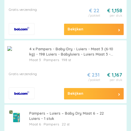
Gratis verzending
€ 22
€ 1,158
/pakket
per stuk
Bekijken
4 x Pampers - Baby-Dry - Luiers - Maat 3 (6-10
kg) - 198 Luiers - Babyluiers - Luiers Maat 3 -
Pampers Baby-Dry - Luiers Tegen Lekken -
Maat 3
Pampers
198 st
Luiers Voor Baby
Gratis verzending
€ 231
€ 1,167
/pakket
per stuk
Bekijken
Pampers – Luiers – Baby Dry Maat 6 – 22
Luiers - 1 stuk
Maat 6
Pampers
22 st