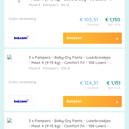
Grootverpakking - Pampers Baby-Dry -
Maat 4
Pampers
90 st
Luierbroekjes - Babyluiers - Luiermaat 4 - 9-
15 Kg
Gratis verzending
€ 103,51
€ 1,150
/pakket
per stuk
Bekijken
3 x Pampers - Baby-Dry Pants - Luierbroekjes
- Maat 4 (9-15 kg) - Comfort Fit - 108 Luiers -
Grootverpakking - Baby Luier - Luierbroekje -
Maat 4
Pampers
108 st
Baby Windel - Droge Huid - Snel Verschonen
Gratis verzending
€ 124,31
€ 1,151
/pakket
per stuk
Bekijken
3 x Pampers - Baby-Dry Pants - Luierbroekjes
- Maat 4 (9-15 kg) - Comfort Fit - 108 Luiers -