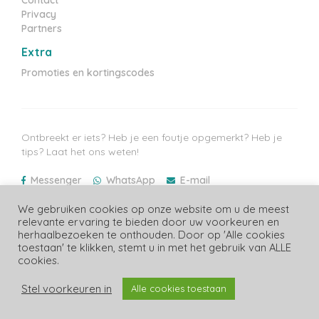
Privacy
Partners
Extra
Promoties en kortingscodes
Ontbreekt er iets? Heb je een foutje opgemerkt? Heb je
tips? Laat het ons weten!
Messenger
WhatsApp
E-mail
Laatste prijzen update: 09/08/2026
We gebruiken cookies op onze website om u de meest
relevante ervaring te bieden door uw voorkeuren en
herhaalbezoeken te onthouden. Door op 'Alle cookies
toestaan' te klikken, stemt u in met het gebruik van ALLE
cookies.
Copyright Luiergids.be
Stel voorkeuren in
Alle cookies toestaan