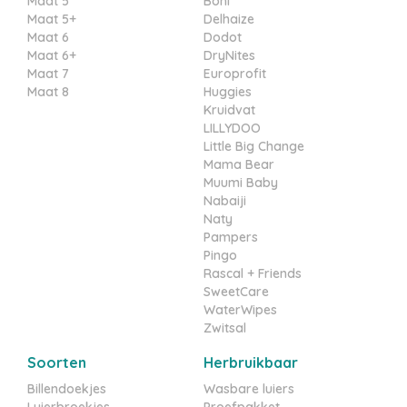
Maat 5
Boni
Maat 5+
Delhaize
Maat 6
Dodot
Maat 6+
DryNites
Maat 7
Europrofit
Maat 8
Huggies
Kruidvat
LILLYDOO
Little Big Change
Mama Bear
Muumi Baby
Nabaiji
Naty
Pampers
Pingo
Rascal + Friends
SweetCare
WaterWipes
Zwitsal
Soorten
Herbruikbaar
Billendoekjes
Wasbare luiers
Luierbroekjes
Proefpakket