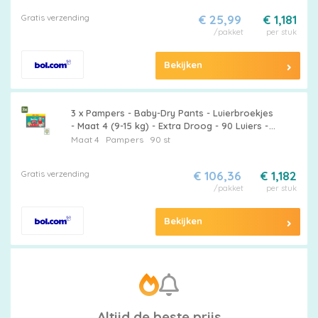
Gratis verzending
€ 25,99
€ 1,181
/pakket
per stuk
Bekijken
3 x Pampers - Baby-Dry Pants - Luierbroekjes
- Maat 4 (9-15 kg) - Extra Droog - 90 Luiers -
Grootverpakking - Baby Windel - Luier -
Maat 4
Pampers
90 st
Droge Windel - Luierbroekje - Baby Droog
Gratis verzending
€ 106,36
€ 1,182
/pakket
per stuk
Bekijken
Altijd de beste prijs