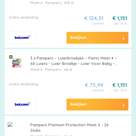
Grootverpakking - Pampers Luierbroekjes -
Maat 4
Pampers
108 st
Baby Luier - Luier Maat 4 - Luierbroekjes 9-15
Kg - Luierbroekjes Comfort Fit
Gratis verzending
€ 124,31
€ 1,151
/pakket
per stuk
Bekijken
3 x Pampers – Luierbroekjes – Pants Maat 4 –
66 Luiers - Luier Broekje - Luier Voor Baby -
Luier Voor Peuters - Actieve Baby - Droge
Maat 4
Pampers
66 st
Luier
Gratis verzending
€ 75,99
€ 1,151
/pakket
per stuk
Bekijken
Pampers Premium Protection Maat 5 - 26
Stuks