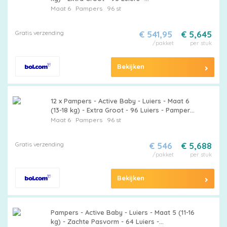
Voordeelverpakking - 12 stuks
Maat 6
Pampers
96 st
Gratis verzending
€ 541,95
€ 5,645
/pakket
per stuk
Bekijken
12 x Pampers - Active Baby - Luiers - Maat 6
(13-18 kg) - Extra Groot - 96 Luiers - Pampers
Luiers - Baby Luiers - Luiers Maat 6 - Luiers
Maat 6
Pampers
96 st
Voor Actieve Baby's - Luiers Voor Peuters
Gratis verzending
€ 546
€ 5,688
/pakket
per stuk
Bekijken
Pampers - Active Baby - Luiers - Maat 5 (11-16
kg) - Zachte Pasvorm - 64 Luiers -