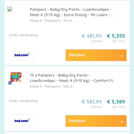
Pampers
Pampers - Baby-Dry Pants - Luierbroekjes -
Maat 4 (9-15 kg) - Extra Droog - 90 Luiers -
Bulkverpakking - 15 stuks
Maat 4
Pampers
90 st
Extra
Gratis verzending
€ 481,95
€ 5,355
korting
/pakket
per stuk
Bekijken
Billendoekjes
15 x Pampers - Baby-Dry Pants -
Luierbroekjes - Maat 4 (9-15 kg) - Comfort Fit
- 108 Luiers - Baby Luier - Luierbroekje - Baby
Maat 4
Pampers
108 st
Windel - Droge Huid - Snel Verschonen
Merken
Gratis verzending
€ 581,99
€ 5,389
vergelijken
/pakket
per stuk
Bekijken