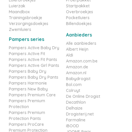
Luierzak
Startpakket
Maandbox
Overbroekjes
Trainingsbroekje
Pocketluiers
Verzorgingsdoekjes
Billendoekjes
Zwemluiers
Aanbieders
Pampers series
Alle aanbieders
Pampers Active Baby Dry
Albert Heijn
Pampers Active Fit
Aldi
Pampers Active Fit Pants
Amazon.com.be
Pampers Active Girl Pants
Amazon.de
Pampers Baby Dry
Amazon.nl
Pampers Baby Dry Pants
Babydrogist
Pampers Harmonie
Bol.com
Pampers New Baby
Colruyt
Pampers Premium Care
De Online Drogist
Pampers Premium
Decathlon
Protection
Delhaize
Pampers Premium
Drogisterij.net
Protection Pants
Farmaline
Pampers ProCare
iBOOD
Premium Protection
JOONE Paris