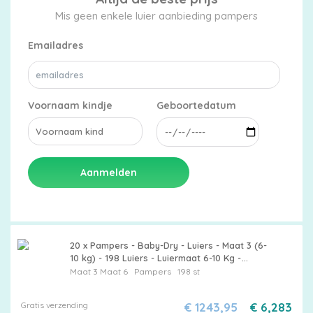
Mis geen enkele luier aanbieding pampers
Emailadres
Voornaam kindje
Geboortedatum
Aanmelden
20 x Pampers - Baby-Dry - Luiers - Maat 3 (6-
10 kg) - 198 Luiers - Luiermaat 6-10 Kg -
Luierbescherming - Babycomfort -
Maat 3
Maat 6
Pampers
198 st
Luierabsorptie - Dermatologisch Getest
Gratis verzending
€ 1243,95
€ 6,283