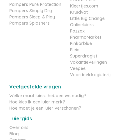
Pampers Pure Protection
Kleertjes.com
Pampers Simply Dry
Kruidvat
Pampers Sleep & Play
Little Big Change
Pampers Splashers
Onlineluiers
Pazzox
PharmaMarket
Pinkorblue
Plein
Superdrogist
VakantieVeilingen
Veepee
Voordeeldrogisterij
Veelgestelde vragen
Welke maat luiers hebben we nodig?
Hoe kies ik een luier merk?
Hoe moet je een luier verschonen?
Luiergids
Over ons
Blog
Contact