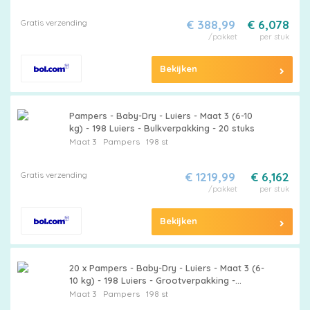
Active Baby - Luiers maat 5
Gratis verzending
€ 388,99
€ 6,078
/pakket
per stuk
Bekijken
Pampers - Baby-Dry - Luiers - Maat 3 (6-10
kg) - 198 Luiers - Bulkverpakking - 20 stuks
Maat 3
Pampers
198 st
Gratis verzending
€ 1219,99
€ 6,162
/pakket
per stuk
Bekijken
20 x Pampers - Baby-Dry - Luiers - Maat 3 (6-
10 kg) - 198 Luiers - Grootverpakking -
Babyluiers - Luiers Maat 3 - Pampers Baby-
Maat 3
Pampers
198 st
Dry - Luiers Tegen Lekken - Luiers Voor Baby