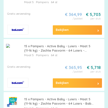
Bulkverpakking - 15 stuks
Maat 5
Pampers
64 st
Gratis verzending
€ 364,99
€ 5,703
/pakket
per stuk
Bekijken
15 x Pampers - Active Baby - Luiers - Maat 5
(11-16 kg) - Zachte Pasvorm - 64 Luiers -
Droge Huid - Nachtrust - Babyvoeding -
Maat 5
Pampers
64 st
Babyproducten
Gratis verzending
€ 365,95
€ 5,718
/pakket
per stuk
Bekijken
15 x Pampers - Active Baby - Luiers - Maat 5
(11-16 kg) - Zachte Pasvorm - 64 Luiers - Baby
Luier - Droge Huid - Luchtdoorlatende Luier -