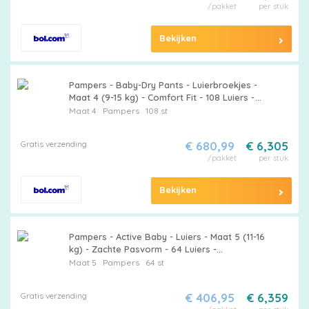
/pakket
per stuk
Bekijken
Pampers - Baby-Dry Pants - Luierbroekjes -
Maat 4 (9-15 kg) - Comfort Fit - 108 Luiers -
Bulkverpakking - 20 stuks
Maat 4
Pampers
108 st
Gratis verzending
€ 680,99
€ 6,305
/pakket
per stuk
Bekijken
Pampers - Active Baby - Luiers - Maat 5 (11-16
kg) - Zachte Pasvorm - 64 Luiers -
Voordeelverpakking - 12 stuks - Babyluiers -
Maat 5
Pampers
64 st
Zachte pasvorm
Gratis verzending
€ 406,95
€ 6,359