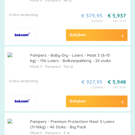
Maat 5
Pampers
64 st
Pasvorm Luier - Luier Voor Baby
Gratis verzending
€ 379,95
€ 5,937
/pakket
per stuk
Bekijken
Pampers - Baby-Dry - Luiers - Maat 3 (6-10
kg) - 156 Luiers - Bulkverpakking - 20 stuks
Maat 3
Pampers
156 st
Gratis verzending
€ 927,95
€ 5,948
/pakket
per stuk
Bekijken
Pampers - Premium Protection Maat 5 Luiers
(11-16kg) - 46 Stuks - Big Pack
Maat 5
Pampers
5 st