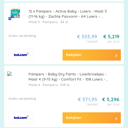
12 x Pampers - Active Baby - Luiers - Maat 5
(11-16 kg) - Zachte Pasvorm - 64 Luiers -
Pampers Active Baby - Luiers Maat 5 -
Maat 5
Pampers
64 st
Babyluiers - Zachte Pasvorm -
Luchtdoorlatende Luiers
Gratis verzending
€ 333,99
€ 5,219
/pakket
per stuk
Maattabel
Bekijken
Kies
Pampers - Baby-Dry Pants - Luierbroekjes -
Maat 4 (9-15 kg) - Comfort Fit - 108 Luiers -
je
Bulkverpakking - 15 stuks
Maat 4
Pampers
108 st
maat
Gratis verzending
€ 571,95
€ 5,296
/pakket
per stuk
Bekijken