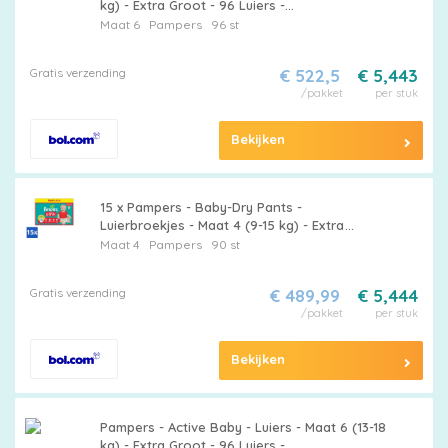
kg) - Extra Groot - 96 Luiers -
Voordeelverpakking - 12 stuks - Pampers
Maat 6
Pampers
96 st
luiers - Baby luiers
Gratis verzending
€ 522,5
€ 5,443
/pakket
per stuk
Bekijken
15 x Pampers - Baby-Dry Pants -
Luierbroekjes - Maat 4 (9-15 kg) - Extra
Droog - 90 Luiers - Baby Windel - Luier -
Maat 4
Pampers
90 st
Droge Windel - Luierbroekje - Baby Droog
Gratis verzending
€ 489,99
€ 5,444
/pakket
per stuk
Bekijken
Pampers - Active Baby - Luiers - Maat 6 (13-18
kg) - Extra Groot - 96 Luiers -