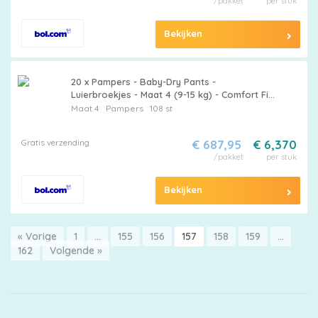
/pakket
per stuk
Bekijken
20 x Pampers - Baby-Dry Pants -
Luierbroekjes - Maat 4 (9-15 kg) - Comfort Fit
- 108 Luiers - Luierbroekjes Droge Huid -
Maat 4
Pampers
108 st
Luierbroekjes Flexibele Pasvorm
Gratis verzending
€ 687,95
€ 6,370
/pakket
per stuk
Bekijken
« Vorige
1
…
155
156
157
158
159
…
162
Volgende »