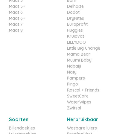
Maat 5
Boni
Maat 5+
Delhaize
Maat 6
Dodot
Maat 6+
DryNites
Maat 7
Europrofit
Maat 8
Huggies
Kruidvat
LILLYDOO
Little Big Change
Mama Bear
Muumi Baby
Nabaiji
Naty
Pampers
Pingo
Rascal + Friends
SweetCare
WaterWipes
Zwitsal
Soorten
Herbruikbaar
Billendoekjes
Wasbare luiers
Luierbroekjes
Proefpakket