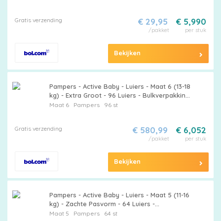
Gratis verzending
€ 29,95
€ 5,990
/pakket
per stuk
Bekijken
Pampers - Active Baby - Luiers - Maat 6 (13-18
kg) - Extra Groot - 96 Luiers - Bulkverpakking
- 15 stuks
Maat 6
Pampers
96 st
Gratis verzending
€ 580,99
€ 6,052
/pakket
per stuk
Bekijken
Pampers - Active Baby - Luiers - Maat 5 (11-16
kg) - Zachte Pasvorm - 64 Luiers -
Voordeelverpakking - 12 stuks - Pampers
Maat 5
Pampers
64 st