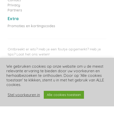
Privacy
Partners
Extra
Promoties en kortingscodes
Ontbreekt er iets? Heb je een foutje opgemerkt? Heb je
tips? Laat het ons weten!
Messenger
WhatsApp
E-mail
We gebruiken cookies op onze website om u de meest
relevante ervaring te bieden door uw voorkeuren en
Laatste prijzen update: 09/08/2026
herhaalbezoeken te onthouden. Door op 'Alle cookies
toestaan' te klikken, stemt u in met het gebruik van ALLE
cookies.
Stel voorkeuren in
Alle cookies toestaan
Copyright Luiergids.be