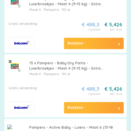
Luierbroekjes - Maat 4 (9-15 kg) - Extra
Droog - 90 Luiers - Grootverpakking - Baby
Maat 4
Pampers
90 st
Windel - Luier - Droge Windel - Luierbroekje -
Baby Droog
Gratis verzending
€ 488,3
€ 5,426
/pakket
per stuk
Bekijken
15 x Pampers - Baby-Dry Pants -
Luierbroekjes - Maat 4 (9-15 kg) - Extra
Droog - 90 Luiers - Grootverpakking -
Maat 4
Pampers
90 st
Pampers Baby-Dry - Luierbroekjes -
Babyluiers - Luiermaat 4 - 9-15 Kg
Gratis verzending
€ 488,3
€ 5,426
/pakket
per stuk
Bekijken
Pampers - Active Baby - Luiers - Maat 6 (13-18