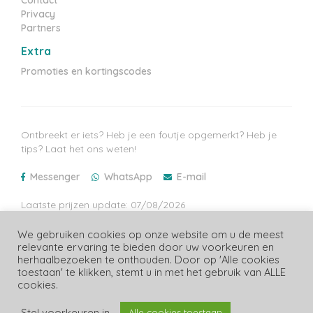
Privacy
Partners
Extra
Promoties en kortingscodes
Ontbreekt er iets? Heb je een foutje opgemerkt? Heb je
tips? Laat het ons weten!
Messenger
WhatsApp
E-mail
Laatste prijzen update: 07/08/2026
We gebruiken cookies op onze website om u de meest
relevante ervaring te bieden door uw voorkeuren en
herhaalbezoeken te onthouden. Door op 'Alle cookies
toestaan' te klikken, stemt u in met het gebruik van ALLE
Copyright Luiergids.be
cookies.
Stel voorkeuren in
Alle cookies toestaan