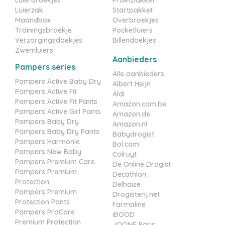
Luierzak
Startpakket
Maandbox
Overbroekjes
Trainingsbroekje
Pocketluiers
Verzorgingsdoekjes
Billendoekjes
Zwemluiers
Aanbieders
Pampers series
Alle aanbieders
Pampers Active Baby Dry
Albert Heijn
Pampers Active Fit
Aldi
Pampers Active Fit Pants
Amazon.com.be
Pampers Active Girl Pants
Amazon.de
Pampers Baby Dry
Amazon.nl
Pampers Baby Dry Pants
Babydrogist
Pampers Harmonie
Bol.com
Pampers New Baby
Colruyt
Pampers Premium Care
De Online Drogist
Pampers Premium
Decathlon
Protection
Delhaize
Pampers Premium
Drogisterij.net
Protection Pants
Farmaline
Pampers ProCare
iBOOD
Premium Protection
JOONE Paris