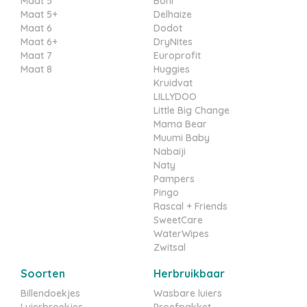
Maat 5
Boni
Maat 5+
Delhaize
Maat 6
Dodot
Maat 6+
DryNites
Maat 7
Europrofit
Maat 8
Huggies
Kruidvat
LILLYDOO
Little Big Change
Mama Bear
Muumi Baby
Nabaiji
Naty
Pampers
Pingo
Rascal + Friends
SweetCare
WaterWipes
Zwitsal
Soorten
Herbruikbaar
Billendoekjes
Wasbare luiers
Luierbroekjes
Proefpakket