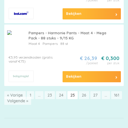
/pakket
per stuk
Bekijken
Pampers - Harmonie Pants - Maat 4 - Mega
Pack - 88 stuks - 9/15 KG
Maat 4
Pampers
88 st
€5,95 verzendkosten (gratis
€ 26,39
€ 0,300
vanaf €75)
/pakket
per stuk
Bekijken
« Vorige
1
…
23
24
25
26
27
…
161
Volgende »