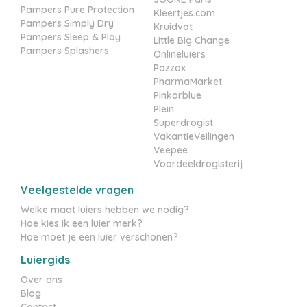
Pampers Pure Protection
Kleertjes.com
Pampers Simply Dry
Kruidvat
Pampers Sleep & Play
Little Big Change
Pampers Splashers
Onlineluiers
Pazzox
PharmaMarket
Pinkorblue
Plein
Superdrogist
VakantieVeilingen
Veepee
Voordeeldrogisterij
Veelgestelde vragen
Welke maat luiers hebben we nodig?
Hoe kies ik een luier merk?
Hoe moet je een luier verschonen?
Luiergids
Over ons
Blog
Contact