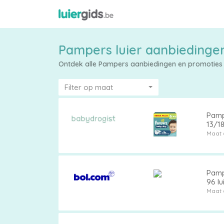
Pampers luier aanbiedingen
Ontdek alle Pampers aanbiedingen en promoties v
Filter op maat
Pamp
13/1
Maattabel
Maat 
Pamp
Kies
96 lu
je
Maat 
maat