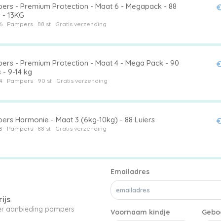
ers - Premium Protection - Maat 6 - Megapack - 88
€
s - 13KG
6
Pampers
88 st
Gratis verzending
ers - Premium Protection - Maat 4 - Mega Pack - 90
€
 - 9-14 kg
4
Pampers
90 st
Gratis verzending
ers Harmonie - Maat 3 (6kg-10kg) - 88 Luiers
€
3
Pampers
88 st
Gratis verzending
Emailadres
ijs
ier aanbieding pampers
Voornaam kindje
Gebo