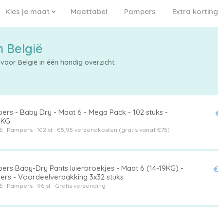
Kies je maat
Maattabel
Pampers
Extra korting
 België
oor België in één handig overzicht.
ers - Baby Dry - Maat 6 - Mega Pack - 102 stuks -
8KG
6
Pampers
102 st
€5,95 verzendkosten (gratis vanaf €75)
ers Baby-Dry Pants luierbroekjes - Maat 6 (14-19KG) -
€
iers - Voordeelverpakking 3x32 stuks
6
Pampers
96 st
Gratis verzending