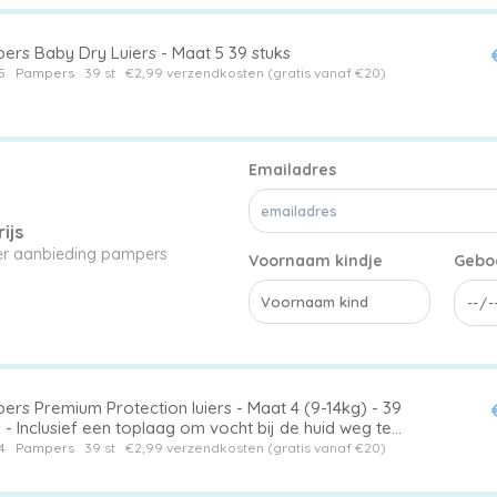
ers Baby Dry Luiers - Maat 5 39 stuks
5
Pampers
39 st
€2,99 verzendkosten (gratis vanaf €20)
Emailadres
ijs
ier aanbieding pampers
Voornaam kindje
Gebo
ers Premium Protection luiers - Maat 4 (9-14kg) - 39
s - Inclusief een toplaag om vocht bij de huid weg te
n - Zachte en uitrekbare zijkanten - Maat 4
4
Pampers
39 st
€2,99 verzendkosten (gratis vanaf €20)