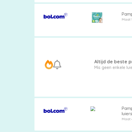
Pamp
Maat 
Altijd de beste pr
Mis geen enkele lu
Pamp
luier
houde
Maat 