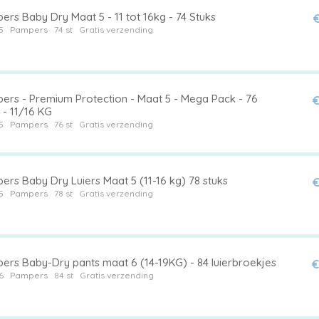
rs Baby Dry Maat 5 - 11 tot 16kg - 74 Stuks
€
5
Pampers
74 st
Gratis verzending
ers - Premium Protection - Maat 5 - Mega Pack - 76
€
 - 11/16 KG
5
Pampers
76 st
Gratis verzending
ers Baby Dry Luiers Maat 5 (11-16 kg) 78 stuks
€
5
Pampers
78 st
Gratis verzending
ers Baby-Dry pants maat 6 (14-19KG) - 84 luierbroekjes
€
6
Pampers
84 st
Gratis verzending