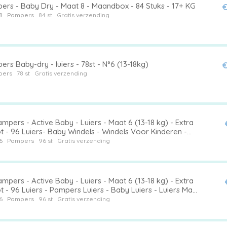
ers - Baby Dry - Maat 8 - Maandbox - 84 Stuks - 17+ KG
€
8
Pampers
84 st
Gratis verzending
rs Baby-dry - luiers - 78st - N°6 (13-18kg)
€
pers
78 st
Gratis verzending
ampers - Active Baby - Luiers - Maat 6 (13-18 kg) - Extra
 - 96 Luiers- Baby Windels - Windels Voor Kinderen -
ve Baby Windels - Windels 15 Kg - Windels Extra Groot
6
Pampers
96 st
Gratis verzending
ampers - Active Baby - Luiers - Maat 6 (13-18 kg) - Extra
 - 96 Luiers - Pampers Luiers - Baby Luiers - Luiers Maat
uiers Voor Actieve Baby's - Luiers Voor Peuters
6
Pampers
96 st
Gratis verzending