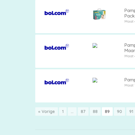
Pamp
Pack
Maat 
Pamp
Maan
Maat 
Pamp
Maat 
« Vorige
1
…
87
88
89
90
91