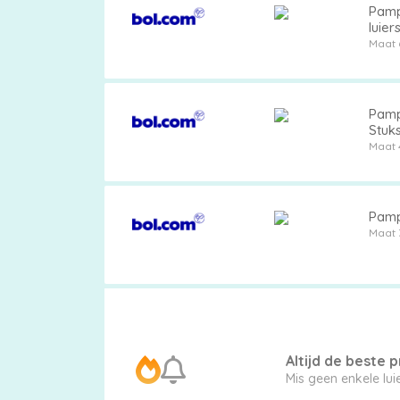
Pamp
luier
Maat 
Pampers
Pamp
Stuks
Maat 
Extra
korting
Pamp
Maat 
Billendoekjes
Altijd de beste pr
Merken
Mis geen enkele lu
vergelijken