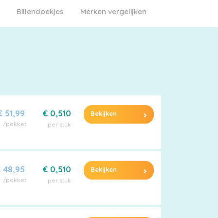
Billendoekjes
Merken vergelijken
€ 51,99
€ 0,510
Bekijken
/pakket
per stuk
 48,95
€ 0,510
Bekijken
/pakket
per stuk