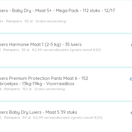
rs - Baby Dry - Maat 5+ - Mega Pack - 112 stuks - 12/17
5+
Pampers
112 st
Gratis verzending
rs Harmonie Maat 1 (2-5 kg) - 35 luiers
1
Pampers
35 st
€2,99 verzendkosten (gratis vanaf €20)
ers Premium Protection Pants Maat 6 - 152
€
rbroekjes - 13kg-19kg - Voorraadbox
6
Pampers
152 st
Gratis verzending
ers Baby Dry Luiers - Maat 5 39 stuks
5
Pampers
39 st
€2,99 verzendkosten (gratis vanaf €20)