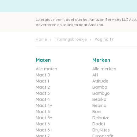
Luiergids neemt deel aan het Amazon Services LLC Ass
adverteren en te linken naar Amazon.
Home
Trainingsbroekje
Pagina 17
Maten
Merken
Alle maten
Alle merken
Maat 0
AH
Maat 1
Attitude
Maat 2
Bambo
Maat 3
Bambyo
Maat 4
Bebiko
Maat 4+
Bebino
Maat 5
Boni
Maat 5+
Delhaize
Maat 6
Dodot
Maat 6+
DryNites
Maat 7
Europrofit