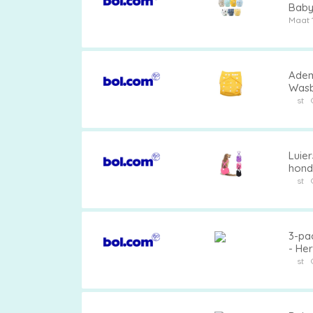
Baby'
Comf
Maat 
Pampers
Adem
Wasb
wate
st
maa
Extra
korting
Luier
hond
abso
st
train
Billendoekjes
3-pa
- He
kinde
st
Merken
vergelijken