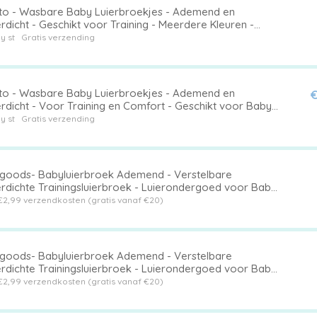
cto - Wasbare Baby Luierbroekjes - Ademend en
dicht - Geschikt voor Training - Meerdere Kleuren -
ortabel en Verstelbaar - Voor Baby's
y st
Gratis verzending
cto - Wasbare Baby Luierbroekjes - Ademend en
€
rdicht - Voor Training en Comfort - Geschikt voor Baby's
erdere Kleuren Verkrijgbaar
y st
Gratis verzending
ygoods- Babyluierbroek Ademend - Verstelbare
rdichte Trainingsluierbroek - Luierondergoed voor Baby
-folie - Antilekfunctie - Lichtgewicht 71g - Trainingluier
€2,99 verzendkosten (gratis vanaf €20)
ygoods- Babyluierbroek Ademend - Verstelbare
rdichte Trainingsluierbroek - Luierondergoed voor Baby
-folie - Antilekfunctie - Lichtgewicht 71g - Trainingluier
€2,99 verzendkosten (gratis vanaf €20)