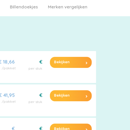
Billendoekjes
Merken vergelijken
€ 18,66
€
Bekijken
/pakket
per stuk
€ 41,95
€
Bekijken
/pakket
per stuk
€
€
Bekijken