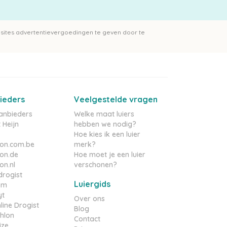
sites advertentievergoedingen te geven door te
ieders
Veelgestelde vragen
aanbieders
Welke maat luiers
 Heijn
hebben we nodig?
Hoe kies ik een luier
on.com.be
merk?
on.de
Hoe moet je een luier
n.nl
verschonen?
rogist
Luiergids
om
yt
Over ons
line Drogist
Blog
hlon
Contact
ize