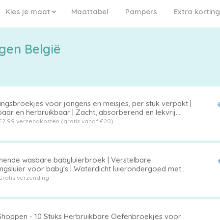
Kies je maat
Maattabel
Pampers
Extra korting
gen België
ingsbroekjes voor jongens en meisjes, per stuk verpakt |
ar en herbruikbaar | Zacht, absorberend en lekvrij.
ijgbaar in verschillende maten voor kinderen van 1 t/m 5
€2,99 verzendkosten (gratis vanaf €20)
 Kleur 9,L,Geschikt voor baby's met een gewicht van 23-
.
ende wasbare babyluierbroek | Verstelbare
ingsluier voor baby's | Waterdicht luierondergoed met
 print
Gratis verzending
Shoppen - 10 Stuks Herbruikbare Oefenbroekjes voor