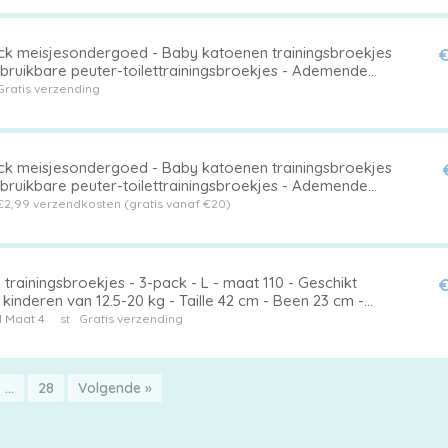
ck meisjesondergoed - Baby katoenen trainingsbroekjes
€
rbruikbare peuter-toilettrainingsbroekjes - Ademende
rluiers - Geschikt voor jongens en meisjes van 0 - 6 kg
Gratis verzending
ck meisjesondergoed - Baby katoenen trainingsbroekjes
rbruikbare peuter-toilettrainingsbroekjes - Ademende
rluiers - Geschikt voor jongens en meisjes van 0 - 6 kg
€2,99 verzendkosten (gratis vanaf €20)
trainingsbroekjes - 3-pack - L - maat 110 - Geschikt
€
kinderen van 12.5-20 kg - Taille 42 cm - Been 23 cm -
en 48 cm - Broeklengte 23 cm - Trainingsbroekjes voor
1
Maat 4
st
Gratis verzending
ens en meisjes - Wasbaar
…
28
Volgende »