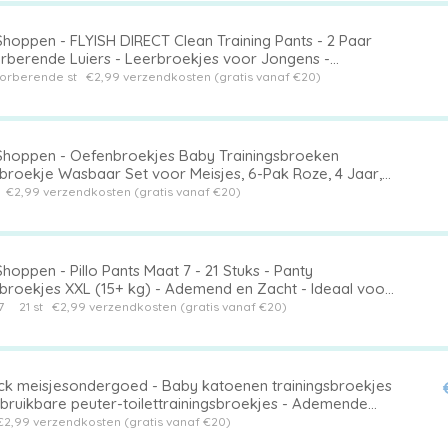
Shoppen - FLYISH DIRECT Clean Training Pants - 2 Paar
rberende Luiers - Leerbroekjes voor Jongens -
ren's Kleding voor Bedtijd en Speelti
rberende st
€2,99 verzendkosten (gratis vanaf €20)
Shoppen - Oefenbroekjes Baby Trainingsbroeken
rbroekje Wasbaar Set voor Meisjes, 6-Pak Roze, 4 Jaar,
e Katoen, Perfect voor Potty Trainin
t
€2,99 verzendkosten (gratis vanaf €20)
hoppen - Pillo Pants Maat 7 - 21 Stuks - Panty
rbroekjes XXL (15+ kg) - Ademend en Zacht - Ideaal voor
lijkheidstraining
7
21 st
€2,99 verzendkosten (gratis vanaf €20)
ck meisjesondergoed - Baby katoenen trainingsbroekjes
rbruikbare peuter-toilettrainingsbroekjes - Ademende
rluiers - Geschikt voor jongens en meisjes van 12 - 18 kg
€2,99 verzendkosten (gratis vanaf €20)