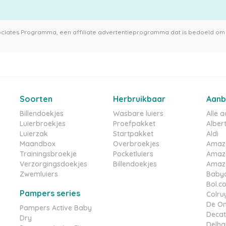
ociates Programma, een affiliate advertentieprogramma dat is bedoeld om 
Soorten
Herbruikbaar
Aanb
Billendoekjes
Wasbare luiers
Alle 
Luierbroekjes
Proefpakket
Albert
Luierzak
Startpakket
Aldi
Maandbox
Overbroekjes
Amaz
Trainingsbroekje
Pocketluiers
Amaz
Verzorgingsdoekjes
Billendoekjes
Amazo
Zwemluiers
Babyd
Bol.c
Pampers series
Colru
De On
Pampers Active Baby
Decat
Dry
Delha