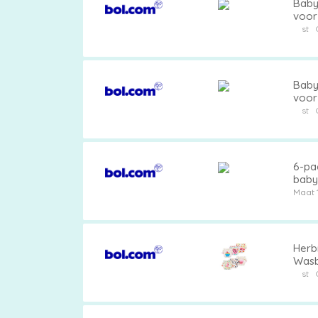
Baby 
voor
zinde
st
baby
Baby 
voor
zinde
st
baby
6-pa
baby
- Her
Maat 
Herb
Wasb
Meis
st