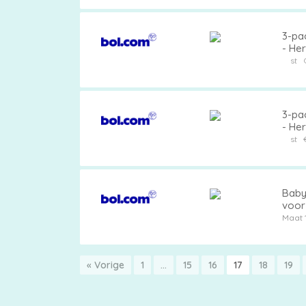
3-pa
- He
kinde
st
3-pa
- He
kinde
st
Baby 
voor 
Heup
Maat 
jong
« Vorige
1
…
15
16
17
18
19