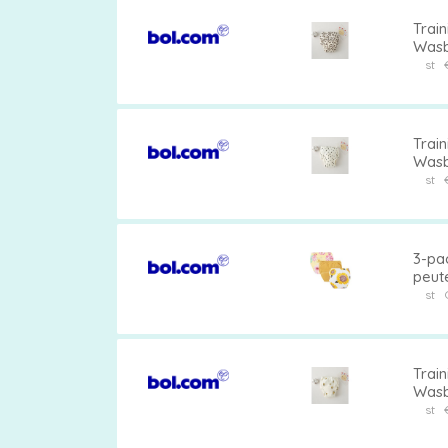
Train
Wasba
Verkr
st
jaar,
28-35
Train
Wasba
Verkr
st
jaar,
23 kg
3-pa
peute
zonn
st
jonge
Train
Wasb
Verkr
st
jaar,
minde