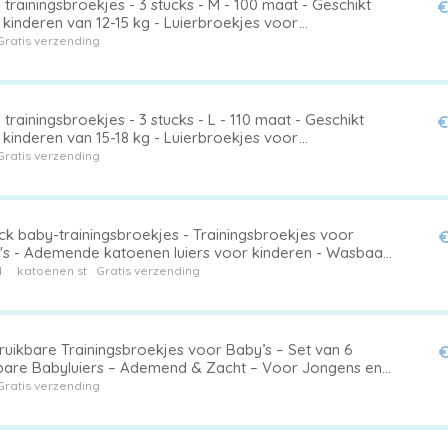
trainingsbroekjes - 3 stucks - M - 100 maat - Geschikt
€
 kinderen van 12-15 kg - Luierbroekjes voor
lijkheidstraining - Waterdichte trainingsbroekjes voor
Gratis verzending
's en jonge kinderen - Wasbaar
trainingsbroekjes - 3 stucks - L - 110 maat - Geschikt
€
 kinderen van 15-18 kg - Luierbroekjes voor
lijkheidstraining - Waterdichte trainingsbroekjes voor
Gratis verzending
's en jonge kinderen - Wasbaar
ck baby-trainingsbroekjes - Trainingsbroekjes voor
€
's - Ademende katoenen luiers voor kinderen - Wasbaar
bruikbaar - Geschikt voor jongens en meisjes - Maat 100
1
katoenen st
Gratis verzending
ruikbare Trainingsbroekjes voor Baby’s – Set van 6
€
are Babyluiers – Ademend & Zacht – Voor Jongens en
jes
Gratis verzending