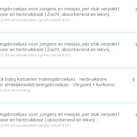
ingsbroekjes voor jongens en meisjes, per stuk verpakt |
ar en herbruikbaar | Zacht, absorberend en lekvrij.
ijgbaar in verschillende maten voor kinderen van 1 t/m 5
€2,99 verzendkosten (gratis vanaf €20)
 Kleur 15,XL,Geschikt voor baby's met een gewicht van
 kg.
ingsbroekjes voor jongens en meisjes, per stuk verpakt |
ar en herbruikbaar | Zacht, absorberend en lekvrij.
ijgbaar in verschillende maten voor kinderen van 1 t/m 5
€2,99 verzendkosten (gratis vanaf €20)
 Kleur 18,M,Geschikt voor baby's met een gewicht van 15-
.
ck baby katoenen trainingsbroekjes - herbruikbare
€
r zindelijkheidstrainingsbroekjes - chrysant + kurkuma +
ebloem (luiers) op gele achtergrond - geschikt voor
Gratis verzending
ns en meisjes van 12-18 kg
ingsbroekjes voor jongens en meisjes, per stuk verpakt |
aar en herbruikbaar | absorberend en lekvrij.
ijgbaar in verschillende maten voor kinderen van 1 t/m 5
€2,99 verzendkosten (gratis vanaf €20)
 Kleur 8,S,Geschikt voor baby's met een gewicht van
r dan 7,5 kg.