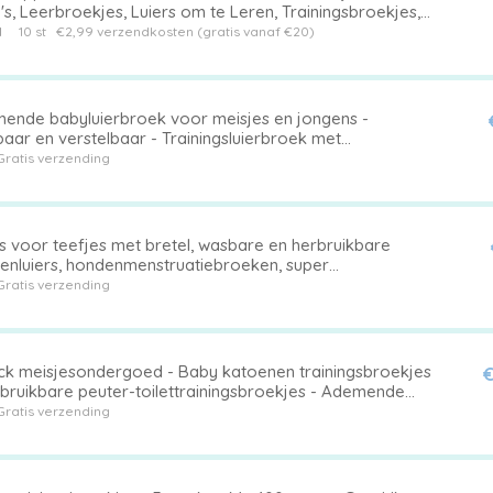
s, Leerbroekjes, Luiers om te Leren, Trainingsbroekjes,
ortabel en Ademend, Maat 110 Y
1
10 st
€2,99 verzendkosten (gratis vanaf €20)
ende babyluierbroek voor meisjes en jongens -
aar en verstelbaar - Trainingsluierbroek met
rdichte laag - Luierondergoed voor baby's van 6-12
Gratis verzending
nden
s voor teefjes met bretel, wasbare en herbruikbare
enluiers, hondenmenstruatiebroeken, super
rberende hondenluiers voor incontinentie, menstruatie,
Gratis verzending
ing, reizen
ck meisjesondergoed - Baby katoenen trainingsbroekjes
€
rbruikbare peuter-toilettrainingsbroekjes - Ademende
rluiers - Geschikt voor jongens en meisjes van 6 - 12 kg
Gratis verzending