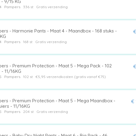
 - 9/15 KG
4
Pampers
336 st
Gratis verzending
ers - Harmonie Pants - Maat 4 - Maandbox - 168 stuks -
€
 KG
4
Pampers
168 st
Gratis verzending
ers - Premium Protection - Maat 5 - Mega Pack - 102
€
s - 11/16KG
5
Pampers
102 st
€5,95 verzendkosten (gratis vanaf €75)
ers - Premium Protection - Maat 5 - Mega Maandbox -
€
uiers - 11/16KG
5
Pampers
204 st
Gratis verzending
rs - Baby Dry Night Pants - Maat 6 - Big Pack - 46