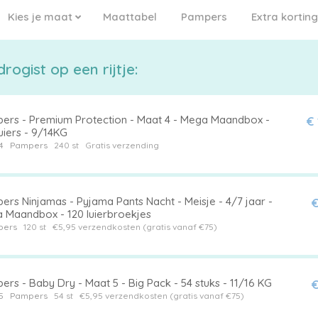
Kies je maat
Maattabel
Pampers
Extra korting
ogist op een rijtje:
ers - Premium Protection - Maat 4 - Mega Maandbox -
€
uiers - 9/14KG
4
Pampers
240 st
Gratis verzending
ers Ninjamas - Pyjama Pants Nacht - Meisje - 4/7 jaar -
€
 Maandbox - 120 luierbroekjes
pers
120 st
€5,95 verzendkosten (gratis vanaf €75)
rs - Baby Dry - Maat 5 - Big Pack - 54 stuks - 11/16 KG
€
5
Pampers
54 st
€5,95 verzendkosten (gratis vanaf €75)