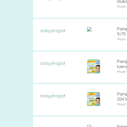
stuks
Maat 
Pamp
9/15
Maat 
Pamp
luier
Maat 
Pamp
204 l
Maat 
Pampe