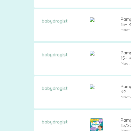
Pamp
15+ 
Pampers
Maat 
Pamp
Extra
15+ 
Maat 
korting
Pamp
KG
Billendoekjes
Maat 
Merken
Pamp
15/2
vergelijken
Maat 