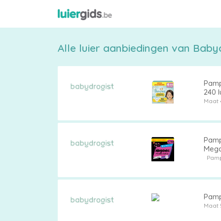
Alle luier aanbiedingen van Babydr
Pamp
240 l
Maat 
Maattabel
Pamp
Mega
Pam
Kies
je
Pampe
maat
Maat 