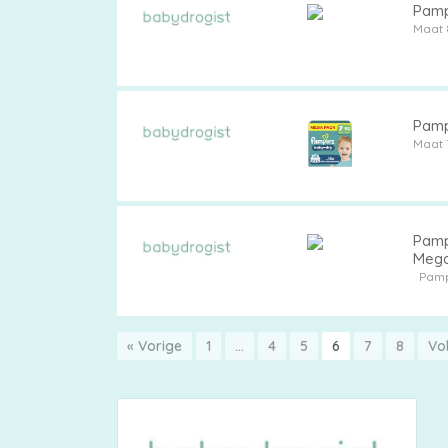
Pamp
Maat 
Pamp
Maat 
Pamp
Mega
Pam
« Vorige
1
…
4
5
6
7
8
Vo