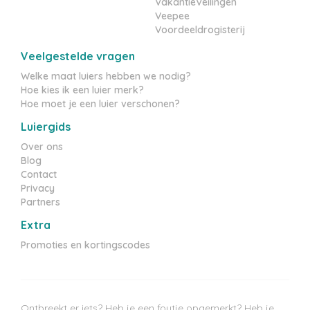
VakantieVeilingen
Veepee
Voordeeldrogisterij
Veelgestelde vragen
Welke maat luiers hebben we nodig?
Hoe kies ik een luier merk?
Hoe moet je een luier verschonen?
Luiergids
Over ons
Blog
Contact
Privacy
Partners
Extra
Promoties en kortingscodes
Ontbreekt er iets? Heb je een foutje opgemerkt? Heb je