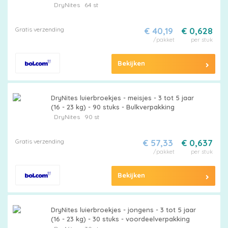
DryNites
64 st
Maattabel
Gratis verzending
€ 40,19
€ 0,628
/pakket
per stuk
Kies
Bekijken
je
maat
DryNites luierbroekjes - meisjes - 3 tot 5 jaar
(16 - 23 kg) - 90 stuks - Bulkverpakking
DryNites
90 st
Gratis verzending
€ 57,33
€ 0,637
/pakket
per stuk
Pampers
Bekijken
Extra
DryNites luierbroekjes - jongens - 3 tot 5 jaar
(16 - 23 kg) - 30 stuks - voordeelverpakking
korting