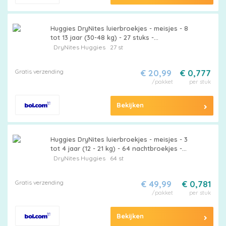
Huggies DryNites luierbroekjes - meisjes - 8
tot 13 jaar (30-48 kg) - 27 stuks -
voordeelverpakking
DryNites
Huggies
27 st
Gratis verzending
€ 20,99
€ 0,777
/pakket
per stuk
Bekijken
Huggies DryNites luierbroekjes - meisjes - 3
tot 4 jaar (12 - 21 kg) - 64 nachtbroekjes -
extra voordeel
DryNites
Huggies
64 st
Gratis verzending
€ 49,99
€ 0,781
/pakket
per stuk
Bekijken