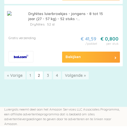
DryNites luierbroekjes - jongens - 8 tot 15
jaar (27 - 57 kg) - 52 stuks -
voordeelverpakking
DryNites
52 st
Gratis verzending
€ 41,59
€ 0,800
/pakket
per stuk
Bekijken
« Vorige
1
2
3
4
Volgende »
Luiergids neemt deel aan het Amazon Services LLC Associates Programma,
een affiliate advertentieprogramma dat is bedoeld om sites
advertentievergoedingen te geven door te adverteren en te linken naar
Amazon.