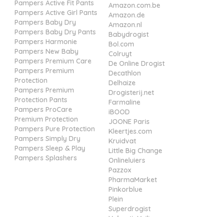
Pampers Active Fit Pants
Amazon.com.be
Pampers Active Girl Pants
Amazon.de
Pampers Baby Dry
Amazon.nl
Pampers Baby Dry Pants
Babydrogist
Pampers Harmonie
Bol.com
Pampers New Baby
Colruyt
Pampers Premium Care
De Online Drogist
Pampers Premium
Decathlon
Protection
Delhaize
Pampers Premium
Drogisterij.net
Protection Pants
Farmaline
Pampers ProCare
iBOOD
Premium Protection
JOONE Paris
Pampers Pure Protection
Kleertjes.com
Pampers Simply Dry
Kruidvat
Pampers Sleep & Play
Little Big Change
Pampers Splashers
Onlineluiers
Pazzox
PharmaMarket
Pinkorblue
Plein
Superdrogist