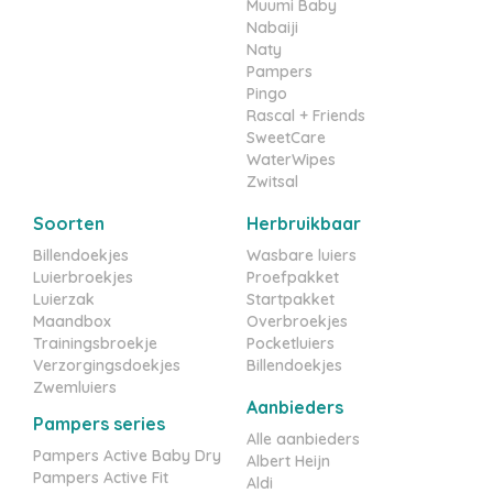
Muumi Baby
Nabaiji
Naty
Pampers
Pingo
Rascal + Friends
SweetCare
WaterWipes
Zwitsal
Soorten
Herbruikbaar
Billendoekjes
Wasbare luiers
Luierbroekjes
Proefpakket
Luierzak
Startpakket
Maandbox
Overbroekjes
Trainingsbroekje
Pocketluiers
Verzorgingsdoekjes
Billendoekjes
Zwemluiers
Aanbieders
Pampers series
Alle aanbieders
Pampers Active Baby Dry
Albert Heijn
Pampers Active Fit
Aldi