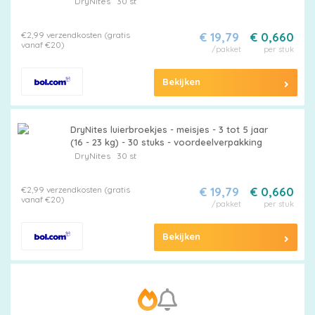
DryNites
30 st
€2,99 verzendkosten (gratis
€ 19,79
€ 0,660
vanaf €20)
/pakket
per stuk
Billendoekjes
Bekijken
Merken
DryNites luierbroekjes - meisjes - 3 tot 5 jaar
(16 - 23 kg) - 30 stuks - voordeelverpakking
vergelijken
DryNites
30 st
€2,99 verzendkosten (gratis
€ 19,79
€ 0,660
vanaf €20)
/pakket
per stuk
Bekijken