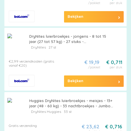
/pakket
per stuk
Bekijken
DryNites luierbroekjes - jongens - 8 tot 15
jaar (27 tot 57 kg) - 27 stuks -
voordeelverpakking
DryNites
27 st
€2,99 verzendkosten (gratis
€ 19,19
€ 0,711
vanaf €20)
/pakket
per stuk
Bekijken
Huggies DryNites luierbroekjes - meisjes - 13+
jaar (48 - 60 kg) - 33 nachtbroekjes - Jumbo
pack
DryNites
Huggies
33 st
Gratis verzending
€ 23,62
€ 0,716