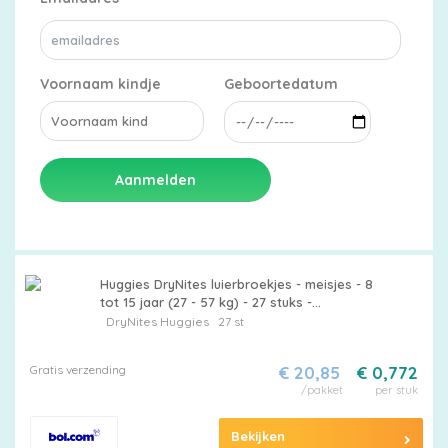
Voornaam kindje
Geboortedatum
Aanmelden
Huggies DryNites luierbroekjes - meisjes - 8
tot 15 jaar (27 - 57 kg) - 27 stuks -
voordeelverpakking
DryNites
Huggies
27 st
Gratis verzending
€ 20,85
€ 0,772
/pakket
per stuk
Bekijken