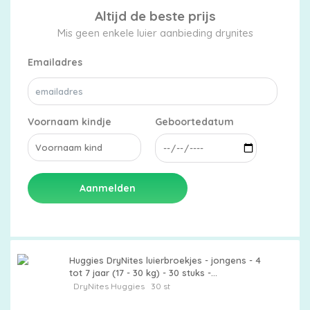
Altijd de beste prijs
Mis geen enkele luier aanbieding drynites
Emailadres
Voornaam kindje
Geboortedatum
Aanmelden
Huggies DryNites luierbroekjes - jongens - 4
tot 7 jaar (17 - 30 kg) - 30 stuks -
voordeelverpakking
DryNites
Huggies
30 st