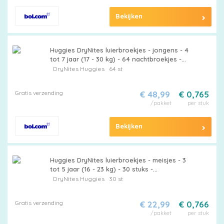
Bekijken
Huggies DryNites luierbroekjes - jongens - 4
tot 7 jaar (17 - 30 kg) - 64 nachtbroekjes -
extra voordeel
DryNites
Huggies
64 st
Gratis verzending
€ 48,99
€ 0,765
/pakket
per stuk
Bekijken
Huggies DryNites luierbroekjes - meisjes - 3
tot 5 jaar (16 - 23 kg) - 30 stuks -
voordeelverpakking
DryNites
Huggies
30 st
Gratis verzending
€ 22,99
€ 0,766
/pakket
per stuk