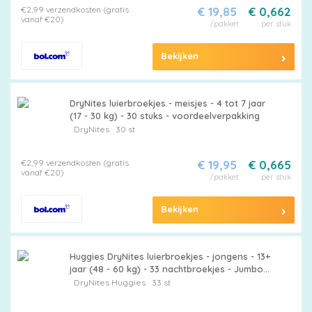
€2,99 verzendkosten (gratis
€ 19,85
€ 0,662
vanaf €20)
/pakket
per stuk
Bekijken
DryNites luierbroekjes - meisjes - 4 tot 7 jaar
(17 - 30 kg) - 30 stuks - voordeelverpakking
DryNites
30 st
€2,99 verzendkosten (gratis
€ 19,95
€ 0,665
vanaf €20)
/pakket
per stuk
Bekijken
Huggies DryNites luierbroekjes - jongens - 13+
jaar (48 - 60 kg) - 33 nachtbroekjes - Jumbo
pack
DryNites
Huggies
33 st