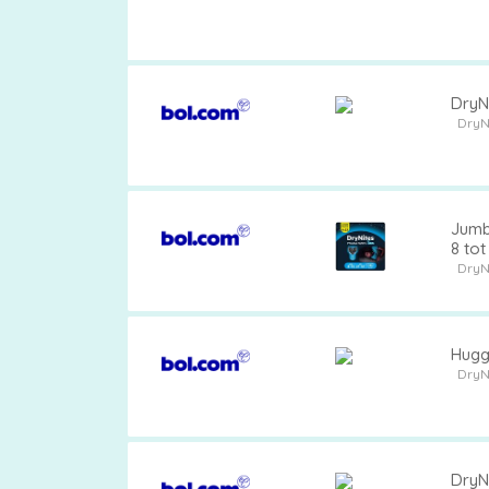
DryNi
DryN
Jumb
DryN
Huggi
DryN
DryN