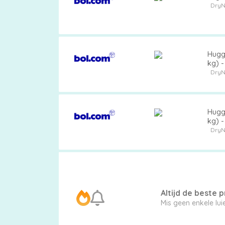
DryN
Pampers
Huggi
kg) 
DryN
Extra
korting
Huggi
kg) -
DryN
Billendoekjes
Merken
Altijd de beste pr
vergelijken
Mis geen enkele lui