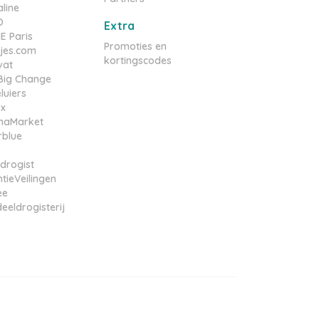
line
D
Extra
 Paris
Promoties en
tjes.com
kortingscodes
vat
e Big Change
luiers
ox
maMarket
rblue
drogist
tieVeilingen
ee
eeldrogisterij