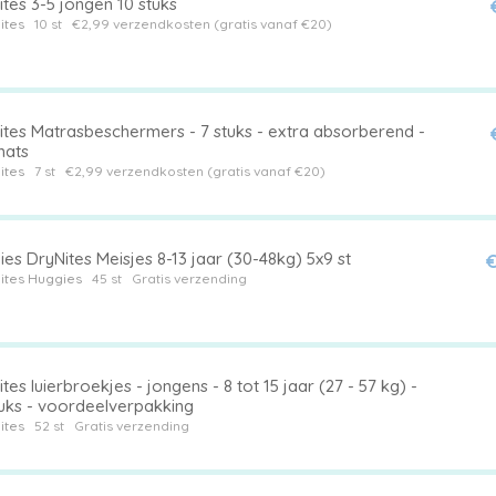
tes 3-5 jongen 10 stuks
ites
10 st
€2,99 verzendkosten (gratis vanaf €20)
ites Matrasbeschermers - 7 stuks - extra absorberend -
ats
ites
7 st
€2,99 verzendkosten (gratis vanaf €20)
es DryNites Meisjes 8-13 jaar (30-48kg) 5x9 st
€
ites
Huggies
45 st
Gratis verzending
tes luierbroekjes - jongens - 8 tot 15 jaar (27 - 57 kg) -
tuks - voordeelverpakking
ites
52 st
Gratis verzending