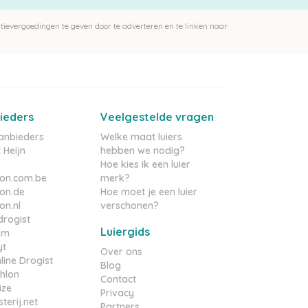
ievergoedingen te geven door te adverteren en te linken naar
ieders
Veelgestelde vragen
aanbieders
Welke maat luiers
 Heijn
hebben we nodig?
Hoe kies ik een luier
on.com.be
merk?
on.de
Hoe moet je een luier
n.nl
verschonen?
rogist
Luiergids
om
yt
Over ons
line Drogist
Blog
hlon
Contact
ize
Privacy
terij.net
Partners