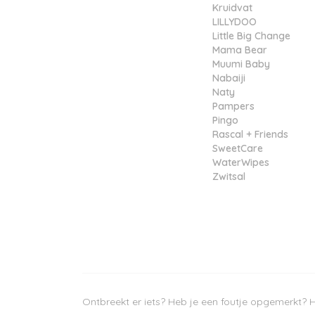
Kruidvat
LILLYDOO
Little Big Change
Mama Bear
Muumi Baby
Nabaiji
Naty
Pampers
Pingo
Rascal + Friends
SweetCare
WaterWipes
Zwitsal
Ontbreekt er iets? Heb je een foutje opgemerkt? H