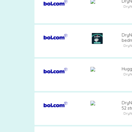
DryNi
DryN
DryN
bedm
DryN
Huggi
DryN
DryNi
52 s
DryN