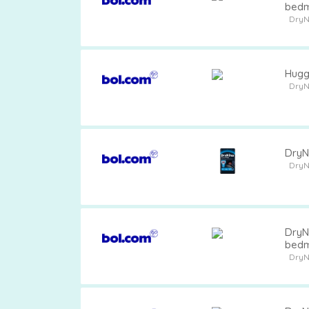
bedm
DryN
Hugg
DryN
DryNi
DryN
DryN
bedm
DryN