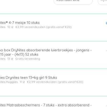
tes® 4-7 meisje 10 stuks
ites
10 st
€2,99 verzendkosten (gratis vanaf €20)
o box DryNites absorberende luierbroekjes - jongens -
8 tot 15 jaar - (4x13) 52 stuks
ites
13 st
Gratis verzending
es Drynites teen 13+kg girl 9 Stuks
ites
Huggies
9 st
€2,99 verzendkosten (gratis vanaf €20)
ites Matrasbeschermers - 7 stuks - extra absorberend -