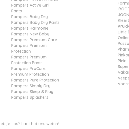
Farma
Pampers Active Girl
iBOO
Pants
JOONE
Pampers Baby Dry
Kleer
Pampers Baby Dry Pants
Kruid
Pampers Harmonie
Littl
Pampers New Baby
Online
Pampers Premium Care
Pazz
Pampers Premium
Phar
Protection
Pinko
Pampers Premium
Plein
Protection Pants
Super
Pampers ProCare
Vakan
Premium Protection
Veep
Pampers Pure Protection
Voord
Pampers Simply Dry
Pampers Sleep & Play
Pampers Splashers
eb je tips? Laat het ons weten!