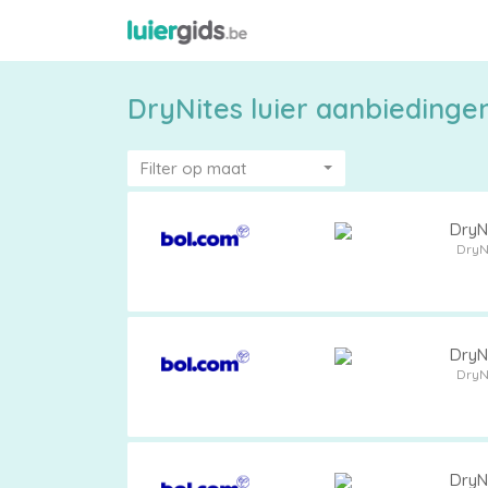
DryNites luier aanbiedinge
Filter op maat
DryNi
Maattabel
DryN
Kies
DryNi
je
DryN
maat
DryNi