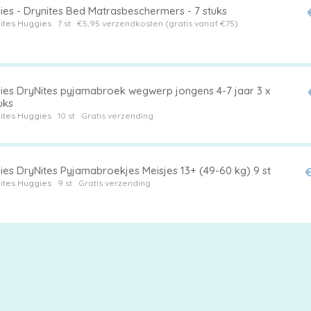
ies - Drynites Bed Matrasbeschermers - 7 stuks
ites
Huggies
7 st
€5,95 verzendkosten (gratis vanaf €75)
ies DryNites pyjamabroek wegwerp jongens 4-7 jaar 3 x
uks
ites
Huggies
10 st
Gratis verzending
ies DryNites Pyjamabroekjes Meisjes 13+ (49-60 kg) 9 st
€
ites
Huggies
9 st
Gratis verzending