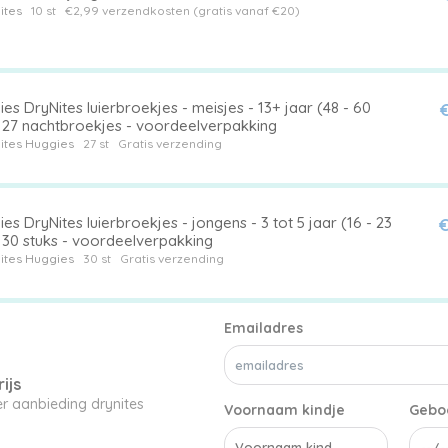
ites
10 st
€2,99 verzendkosten (gratis vanaf €20)
es DryNites luierbroekjes - meisjes - 13+ jaar (48 - 60
€
- 27 nachtbroekjes - voordeelverpakking
ites
Huggies
27 st
Gratis verzending
es DryNites luierbroekjes - jongens - 3 tot 5 jaar (16 - 23
€
 30 stuks - voordeelverpakking
ites
Huggies
30 st
Gratis verzending
Emailadres
ijs
er aanbieding drynites
Voornaam kindje
Gebo