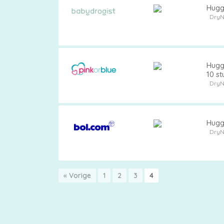
Hugg
DryN
Hugg
10 st
DryN
Hugg
DryN
« Vorige
1
2
3
4