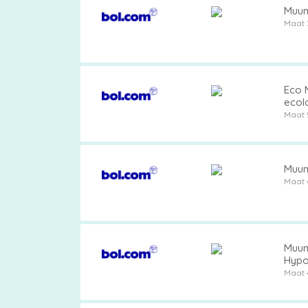
Muumi
Maat 
Eco M
ecol
Maat 
Muumi
Maat 
Muumi
Hypo
Maat 