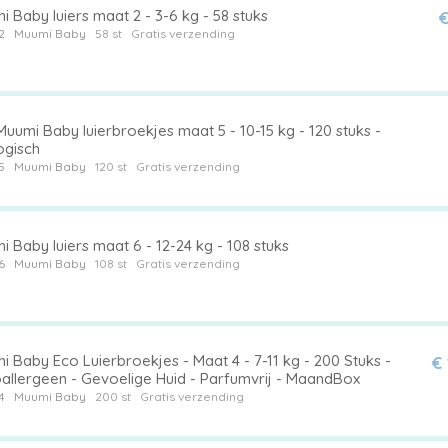
 Baby luiers maat 2 - 3-6 kg - 58 stuks
€
2
Muumi Baby
58 st
Gratis verzending
uumi Baby luierbroekjes maat 5 - 10-15 kg - 120 stuks -
ogisch
5
Muumi Baby
120 st
Gratis verzending
 Baby luiers maat 6 - 12-24 kg - 108 stuks
6
Muumi Baby
108 st
Gratis verzending
 Baby Eco Luierbroekjes - Maat 4 - 7-11 kg - 200 Stuks -
€
allergeen - Gevoelige Huid - Parfumvrij - MaandBox
4
Muumi Baby
200 st
Gratis verzending