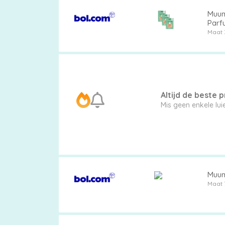
Muumi
Parfu
Maat 
Altijd de beste pr
Mis geen enkele lu
Muumi
Maat 