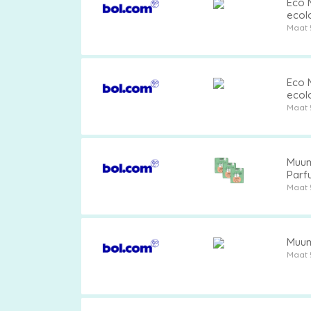
Eco M
ecol
Maat 
Eco M
ecol
Maat 
Muumi
Parfu
Maat 
Muumi
Maat 