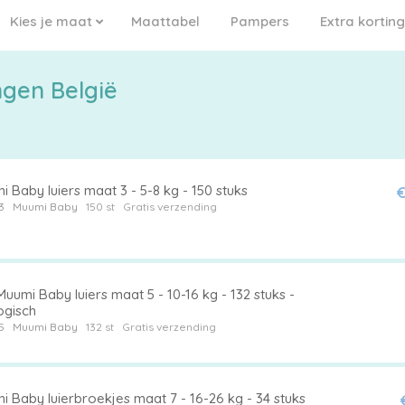
Kies je maat
Maattabel
Pampers
Extra korting
ngen België
 Baby luiers maat 3 - 5-8 kg - 150 stuks
€
3
Muumi Baby
150 st
Gratis verzending
uumi Baby luiers maat 5 - 10-16 kg - 132 stuks -
ogisch
5
Muumi Baby
132 st
Gratis verzending
 Baby luierbroekjes maat 7 - 16-26 kg - 34 stuks