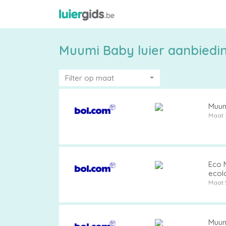
Muumi Baby luier aanbiedi
Filter op maat
Muumi
Maat 
Maattabel
Eco M
ecol
Kies
Maat 
je
maat
Muumi