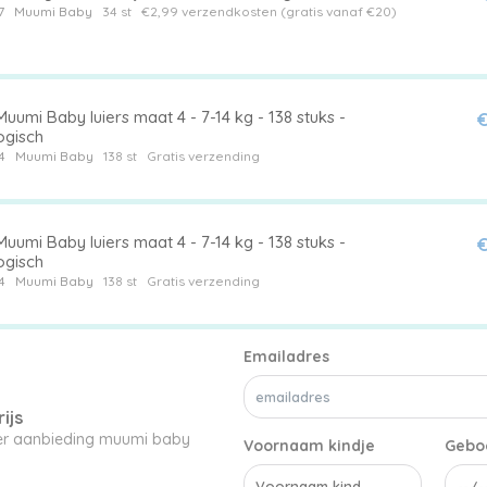
7
Muumi Baby
34 st
€2,99 verzendkosten (gratis vanaf €20)
uumi Baby luiers maat 4 - 7-14 kg - 138 stuks -
€
ogisch
4
Muumi Baby
138 st
Gratis verzending
uumi Baby luiers maat 4 - 7-14 kg - 138 stuks -
€
ogisch
4
Muumi Baby
138 st
Gratis verzending
Emailadres
ijs
ier aanbieding muumi baby
Voornaam kindje
Gebo