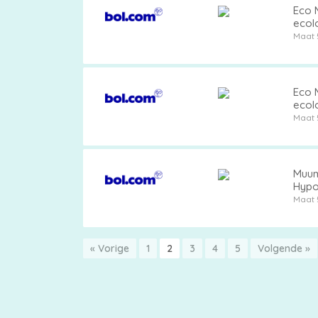
Eco M
ecol
Maat 
Eco M
ecol
Maat 
Muumi
Hypo
Maat 
« Vorige
1
2
3
4
5
Volgende »