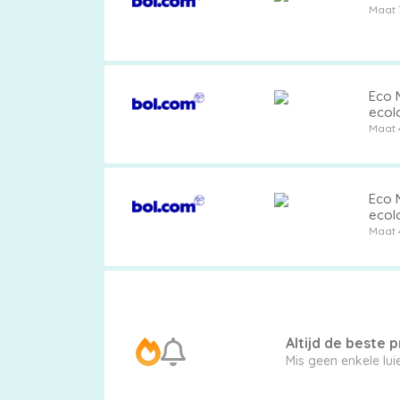
Maat 
Pampers
Eco M
ecol
Maat 
Extra
korting
Eco M
ecol
Maat 
Billendoekjes
Altijd de beste pr
Mis geen enkele lu
Merken
vergelijken