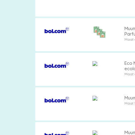
Muumi
Parfu
Maat 
Eco M
ecol
Maat 
Muumi
Maat 
Muumi