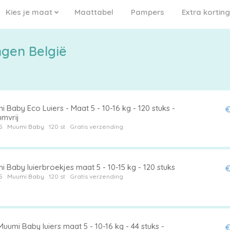
Kies je maat
Maattabel
Pampers
Extra korting
ngen België
 Baby Eco Luiers - Maat 5 - 10-16 kg - 120 stuks -
€
umvrij
5
Muumi Baby
120 st
Gratis verzending
 Baby luierbroekjes maat 5 - 10-15 kg - 120 stuks
€
5
Muumi Baby
120 st
Gratis verzending
uumi Baby luiers maat 5 - 10-16 kg - 44 stuks -
€