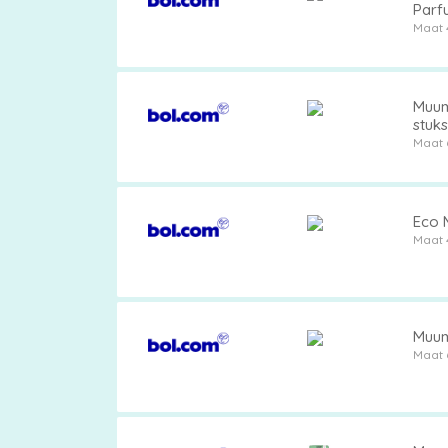
Parfu
Maat 
Muum
stuks
Maa
Maat 
Eco M
Maat 
Muumi
Maat 