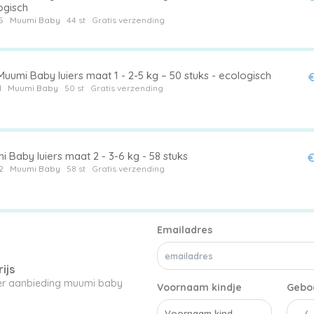
ogisch
5
Muumi Baby
44 st
Gratis verzending
uumi Baby luiers maat 1 - 2-5 kg – 50 stuks - ecologisch
€
1
Muumi Baby
50 st
Gratis verzending
 Baby luiers maat 2 - 3-6 kg - 58 stuks
€
2
Muumi Baby
58 st
Gratis verzending
Emailadres
ijs
ier aanbieding muumi baby
Voornaam kindje
Gebo