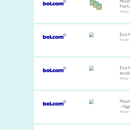
Muumi
Parfu
Maat 
Eco M
Maat 
Eco M
ecol
Maat 
Muumi
- Hyp
Maat 