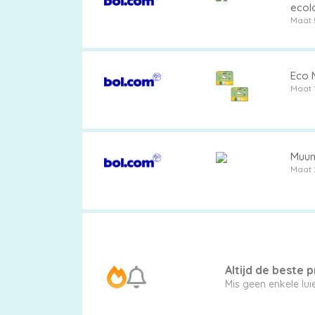
ecol
Maat 
Pampers
Eco M
Maat 
Extra
korting
Muumi
Maat 
Billendoekjes
Altijd de beste pr
Mis geen enkele lu
Merken
vergelijken