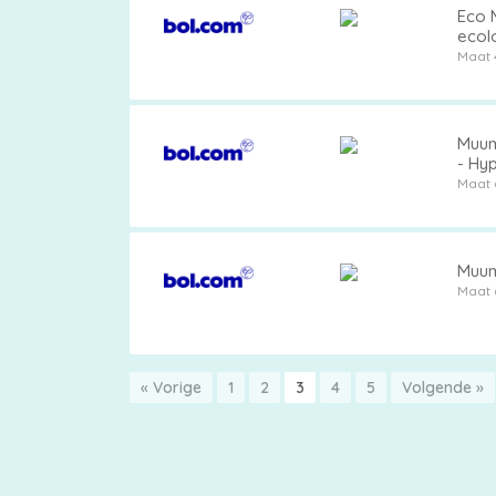
Eco M
ecol
Maat 
Muumi
- Hyp
Maat 
Muumi
Maat 
« Vorige
1
2
3
4
5
Volgende »