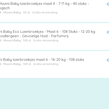
uumi Baby luierbroekjes maat 4 - 7-11 kg - 40 stuks -
€
ogisch
4
Muumi Baby
40 st
Gratis verzending
 Baby Eco Luierbroekjes - Maat 6 - 108 Stuks - 12-20 kg
€
oallergeen - Gevoelige Huid - Parfumvrij
6
Muumi Baby
108 st
Gratis verzending
 Baby luierbroekjes maat 6 - 16-20 kg - 108 stuks
€
6
Muumi Baby
108 st
Gratis verzending