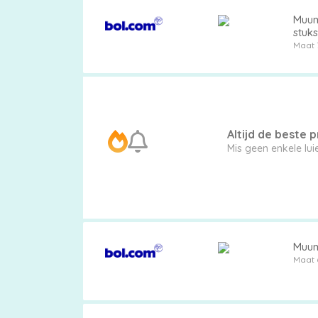
Muum
stuks
Maa
Maat 
Altijd de beste pr
Mis geen enkele lu
Muumi
Maat 