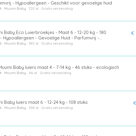
mvrij - Hypoallergeen - Geschikt voor gevoelige huid
4
Muumi Baby
120 st
Gratis verzending
i Baby Eco Luierbroekjes - Maat 6 - 12-20 kg - 180
€
- Hypoallergeen - Gevoelige Huid - Parfumvrij -
ndBox
6
Muumi Baby
180 st
Gratis verzending
uumi Baby luiers maat 4 - 7-14 kg - 46 stuks - ecologisch
4
Muumi Baby
46 st
Gratis verzending
 Baby luiers maat 6 - 12-24 kg - 108 stuks
€
6
Muumi Baby
108 st
Gratis verzending