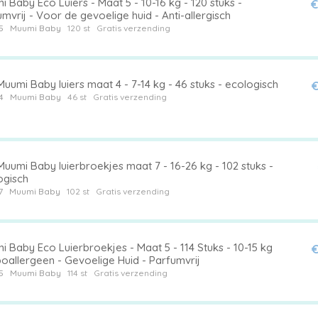
 Baby Eco Luiers - Maat 5 - 10-16 kg - 120 stuks -
€
mvrij - Voor de gevoelige huid - Anti-allergisch
5
Muumi Baby
120 st
Gratis verzending
uumi Baby luiers maat 4 - 7-14 kg - 46 stuks - ecologisch
€
4
Muumi Baby
46 st
Gratis verzending
uumi Baby luierbroekjes maat 7 - 16-26 kg - 102 stuks -
ogisch
7
Muumi Baby
102 st
Gratis verzending
 Baby Eco Luierbroekjes - Maat 5 - 114 Stuks - 10-15 kg
€
oallergeen - Gevoelige Huid - Parfumvrij
5
Muumi Baby
114 st
Gratis verzending