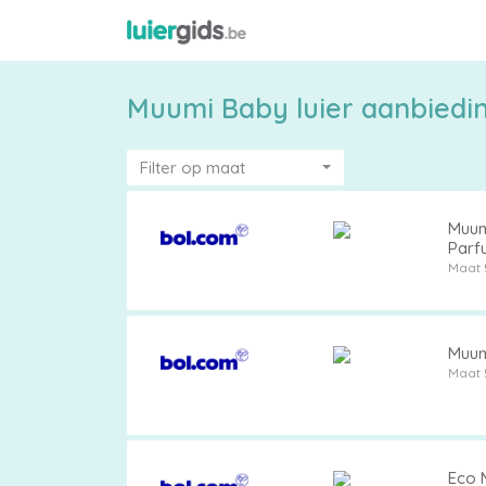
Muumi Baby luier aanbiedi
Filter op maat
Muumi
Parf
Maat 
Maattabel
Muumi
Maat 
Kies
je
maat
Eco M