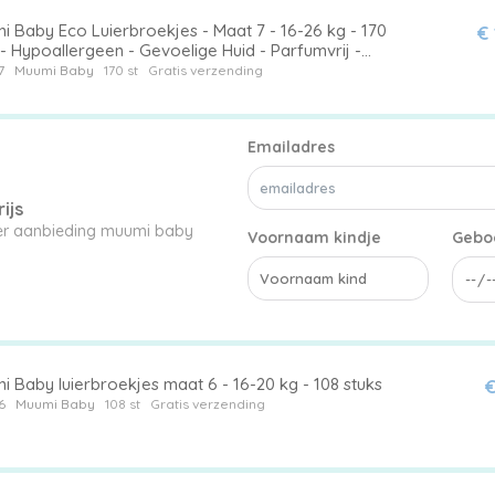
i Baby Eco Luierbroekjes - Maat 7 - 16-26 kg - 170
€
- Hypoallergeen - Gevoelige Huid - Parfumvrij -
ndBox
7
Muumi Baby
170 st
Gratis verzending
Emailadres
ijs
ier aanbieding muumi baby
Voornaam kindje
Gebo
 Baby luierbroekjes maat 6 - 16-20 kg - 108 stuks
€
6
Muumi Baby
108 st
Gratis verzending