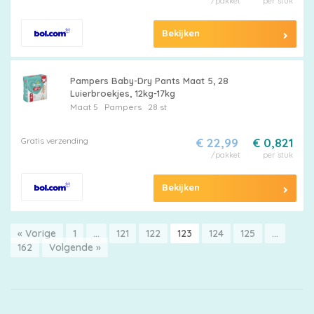
/pakket
per stuk
Bekijken
Pampers Baby-Dry Pants Maat 5, 28
Luierbroekjes, 12kg-17kg
Maat 5
Pampers
28 st
Gratis verzending
€ 22,99
€ 0,821
/pakket
per stuk
Bekijken
« Vorige
1
…
121
122
123
124
125
…
162
Volgende »