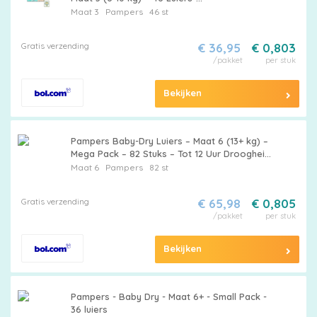
Koffiezetapparaat - Koffiezetapparaat -
Maat 3
Pampers
46 st
Koffiezetapparaat
Gratis verzending
€ 36,95
€ 0,803
/pakket
per stuk
Bekijken
Pampers Baby-Dry Luiers – Maat 6 (13+ kg) –
Mega Pack – 82 Stuks – Tot 12 Uur Droogheid
& Comfort
Maat 6
Pampers
82 st
Gratis verzending
€ 65,98
€ 0,805
/pakket
per stuk
Bekijken
Pampers - Baby Dry - Maat 6+ - Small Pack -
36 luiers