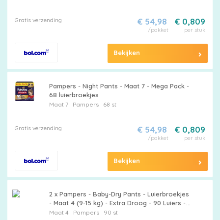
Gratis verzending
€ 54,98
€ 0,809
/pakket
per stuk
Bekijken
Pampers - Night Pants - Maat 7 - Mega Pack -
68 luierbroekjes
Maat 7
Pampers
68 st
Gratis verzending
€ 54,98
€ 0,809
/pakket
per stuk
Bekijken
2 x Pampers - Baby-Dry Pants - Luierbroekjes
- Maat 4 (9-15 kg) - Extra Droog - 90 Luiers -
Pampers Baby-Dry - Luierbroekjes -
Maat 4
Pampers
90 st