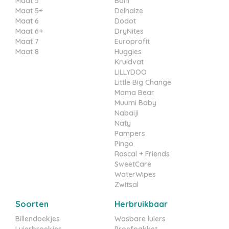
Maat 5
Boni
Maat 5+
Delhaize
Maat 6
Dodot
Maat 6+
DryNites
Maat 7
Europrofit
Maat 8
Huggies
Kruidvat
LILLYDOO
Little Big Change
Mama Bear
Muumi Baby
Nabaiji
Naty
Pampers
Pingo
Rascal + Friends
SweetCare
WaterWipes
Zwitsal
Soorten
Herbruikbaar
Billendoekjes
Wasbare luiers
Luierbroekjes
Proefpakket