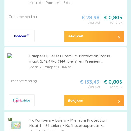
Maat 6+
Pampers
36 st
Gratis verzending
€ 28,98
€ 0,805
/pakket
per stuk
Bekijken
Pampers Luierset Premium Protection Pants,
maat 5, 12-17kg (144 luiers) en Premium
Protection Luiers, maat 5 Junior , 11-16kg (152
Maat 5
Pampers
144 st
luiers)
Gratis verzending
€ 133,49
€ 0,806
/pakket
per stuk
Bekijken
1 x Pampers – Luiers – Premium Protection
Maat 1 – 26 Luiers - Koffiezetapparaat -
Koffiezetapparaat - Koffiezetapparaat