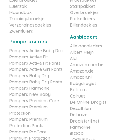
Luierzak
Startpakket
Maandbox
Overbroekjes
Trainingsbroekje
Pocketluiers
Verzorgingsdoekjes
Billendoekjes
Zwemluiers
Aanbieders
Pampers series
Alle aanbieders
Pampers Active Baby Dry
Albert Heijn
Pampers Active Fit
Aldi
Pampers Active Fit Pants
Amazon.com.be
Pampers Active Girl Pants
Amazon.de
Pampers Baby Dry
Amazon.nl
Pampers Baby Dry Pants
Babydrogist
Pampers Harmonie
Bol.com
Pampers New Baby
Colruyt
Pampers Premium Care
De Online Drogist
Pampers Premium
Decathlon
Protection
Delhaize
Pampers Premium
Drogisterij.net
Protection Pants
Farmaline
Pampers ProCare
iBOOD
Premium Protection
JOONE Paris