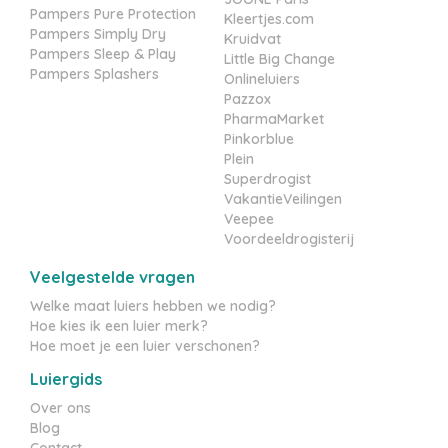
Pampers Pure Protection
Kleertjes.com
Pampers Simply Dry
Kruidvat
Pampers Sleep & Play
Little Big Change
Pampers Splashers
Onlineluiers
Pazzox
PharmaMarket
Pinkorblue
Plein
Superdrogist
VakantieVeilingen
Veepee
Voordeeldrogisterij
Veelgestelde vragen
Welke maat luiers hebben we nodig?
Hoe kies ik een luier merk?
Hoe moet je een luier verschonen?
Luiergids
Over ons
Blog
Contact