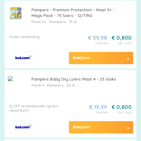
Pampers
Pampers - Premium Protection - Maat 5+ -
Mega Pack - 75 luiers - 12/17KG
Maat 5+
Pampers
75 st
Extra
Gratis verzending
€ 59,98
€ 0,800
korting
/pakket
per stuk
Bekijken
Billendoekjes
Pampers Baby Dry Luiers Maat 4 - 25 stuks
Maat 4
Pampers
25 st
Merken
€2,99 verzendkosten (gratis
€ 19,99
€ 0,800
vergelijken
vanaf €20)
/pakket
per stuk
Bekijken