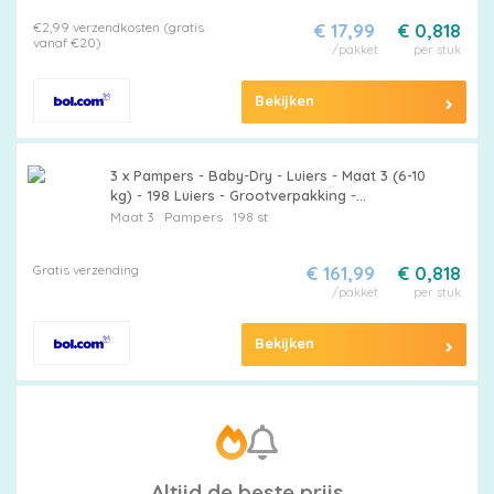
€2,99 verzendkosten (gratis
€ 17,99
€ 0,818
vanaf €20)
/pakket
per stuk
Bekijken
3 x Pampers - Baby-Dry - Luiers - Maat 3 (6-10
kg) - 198 Luiers - Grootverpakking -
Babyluiers - Luiers Maat 3 - Pampers Baby-
Maat 3
Pampers
198 st
Dry - Luiers Tegen Lekken - Luiers Voor Baby
Gratis verzending
€ 161,99
€ 0,818
/pakket
per stuk
Bekijken
Altijd de beste prijs