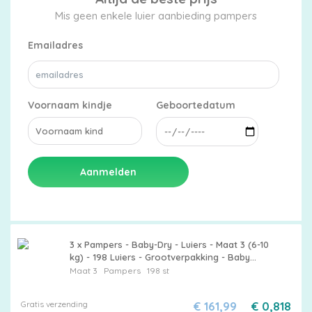
Mis geen enkele luier aanbieding pampers
Emailadres
Voornaam kindje
Geboortedatum
Aanmelden
3 x Pampers - Baby-Dry - Luiers - Maat 3 (6-10
kg) - 198 Luiers - Grootverpakking - Baby
Luier - Luier 3 - Baby Droog - Luier 6-10 Kg -
Maat 3
Pampers
198 st
Baby Lekken Bescherming
Gratis verzending
€ 161,99
€ 0,818