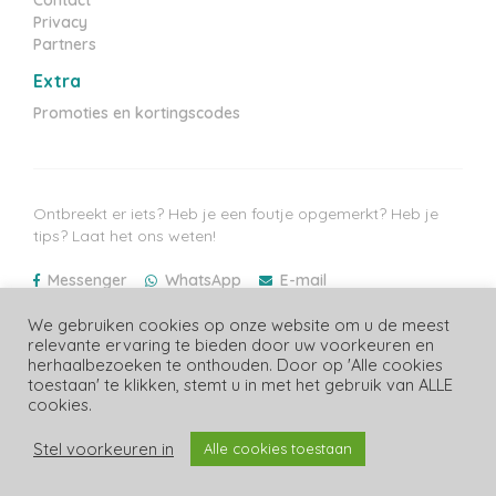
Privacy
Partners
Extra
Promoties en kortingscodes
Ontbreekt er iets? Heb je een foutje opgemerkt? Heb je
tips? Laat het ons weten!
Messenger
WhatsApp
E-mail
Laatste prijzen update: 09/08/2026
We gebruiken cookies op onze website om u de meest
relevante ervaring te bieden door uw voorkeuren en
herhaalbezoeken te onthouden. Door op 'Alle cookies
toestaan' te klikken, stemt u in met het gebruik van ALLE
cookies.
Copyright Luiergids.be
Stel voorkeuren in
Alle cookies toestaan