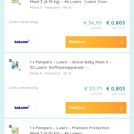
Maat 3 (6-10 kg) – 46 Luiers - Luiers Voor
Baby - Huidbescherming - DermaComfort -
Maat 3
Pampers
46 st
Urineindicator - Lekken Voorkomen
Gratis verzending
€ 36,95
€ 0,803
/pakket
per stuk
Bekijken
1 x Pampers – Luiers – Active Baby Maat 6 –
32 Luiers- Koffiezetapparaat -
Koffiezetapparaat - Koffiezetapparaat
Maat 6
Pampers
32 st
Gratis verzending
€ 25,71
€ 0,803
/pakket
per stuk
Bekijken
1 x Pampers – Luiers – Premium Protection
Maat 3 (6-10 kg) – 46 Luiers-