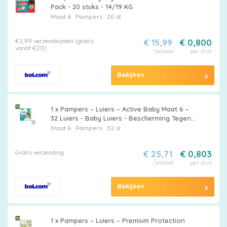
Pack - 20 stuks - 14/19 KG
Maat 6
Pampers
20 st
€2,99 verzendkosten (gratis
€ 15,99
€ 0,800
vanaf €20)
/pakket
per stuk
Bekijken
1 x Pampers – Luiers – Active Baby Maat 6 –
32 Luiers - Baby Luiers - Bescherming Tegen
Doorlekken - Bewegingsvrijheid - Comfort -
Maat 6
Pampers
32 st
Droogheid
Gratis verzending
€ 25,71
€ 0,803
/pakket
per stuk
Bekijken
1 x Pampers – Luiers – Premium Protection