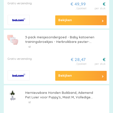
Gratis verzending
€ 49,99
€
/pakket
per stuk
Bekijken
3-pack meisjesondergoed - Baby katoenen
trainingsbroekjes - Herbruikbare peuter-
toilettrainingsbroekjes - Ademende
st
kinderluiers - Geschikt voor jongens en
meisjes van 12 - 18 kg
Gratis verzending
€ 28,47
€
/pakket
per stuk
Bekijken
Hernieuwbare Honden Buikband, Ademend
Pet Luier voor Puppy’s, Maat M, Volledige
Bescherming voor Dagelijks Gebruik en
st
Training