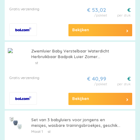
geschikt voor jongens en meisjes van 12-18
Gratis verzending
€ 53,02
€
kg
/pakket
per stuk
Bekijken
Zwemluier Baby Verstelbaar Waterdicht
Herbruikbaar Badpak Luier Zomer
Zwemlessen Trainingsbroek Jongens Meisjes
st
Eend Print Maat.
Gratis verzending
€ 40,99
€
/pakket
per stuk
Bekijken
Set van 3 babyluiers voor jongens en
meisjes, wasbare trainingsbroekjes, geschikt
voor baby's van 1-5 jaar, Meerkleurig-3, maat
Maat 1
st
100 (9-13 kg).