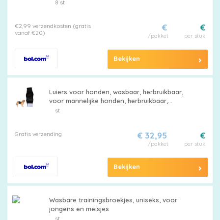
voor Meisjes, 8-pak, 2 jaar, Kleurvol,
8 st
Comfortabel en Ademend
€2,99 verzendkosten (gratis
€
€
vanaf €20)
/pakket
per stuk
Bekijken
Luiers voor honden, wasbaar, herbruikbaar,
voor mannelijke honden, herbruikbaar,
buikband voor incontinentie, opwindend
st
urineren en training, zwart
Gratis verzending
€ 32,95
€
/pakket
per stuk
Bekijken
Wasbare trainingsbroekjes, uniseks, voor
jongens en meisjes
st