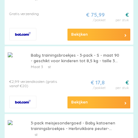
Gratis verzending
€ 75,99
€
/pakket
per stuk
Bekijken
Baby trainingsbroekjes - 3-pack - S - maat 90
- geschikt voor kinderen tot 8,5 kg - taille 36
cm - been 20 cm - heup 42 cm - broeklengte
Maat 3
st
20 cm - trainingsbroekjes voor jongens en
meisjes - wasbaar
€2,99 verzendkosten (gratis
€ 17,8
€
vanaf €20)
/pakket
per stuk
Bekijken
3-pack meisjesondergoed - Baby katoenen
trainingsbroekjes - Herbruikbare peuter-
toilettrainingsbroekjes - Ademende
st