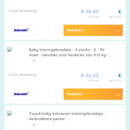
kinderluiers - Geschikt voor jongens en
meisjes van 6 - 12 kg
Gratis verzending
€ 56,95
€
/pakket
per stuk
Bekijken
Baby trainingsbroekjes - 3 stucks - S - 90
maat - Geschikt voor kinderen van 9-12 kg -
Luierbroekjes voor zindelijkheidstraining -
st
Waterdichte trainingsbroekjes voor baby's
en jonge kinderen - Wasbaar
Gratis verzending
€ 22,03
€
/pakket
per stuk
Bekijken
3-pack baby katoenen trainingsbroekjes -
herbruikbare peuter
zindelijkheidstrainingsbroekjes - rookgroen +
st
stokfiguur olifant + grote mond haai (luiers) -