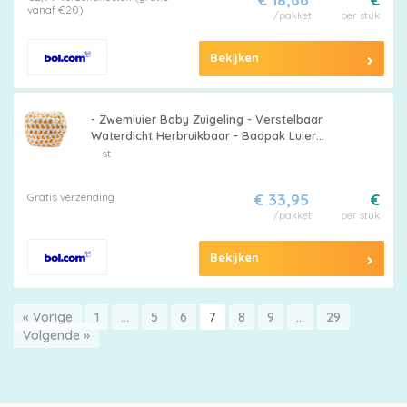
gewicht van minder dan 7,5 kg.
vanaf €20)
/pakket
per stuk
Bekijken
- Zwemluier Baby Zuigeling - Verstelbaar
Waterdicht Herbruikbaar - Badpak Luier
Zomer Zwemlessen Trainingsbroek -
st
Jongens Meisjes - Grootte Eend - Geschikt
voor Zwembad Strand - Blauw Rood Groen
Gratis verzending
€ 33,95
€
/pakket
per stuk
Bekijken
« Vorige
1
…
5
6
7
8
9
…
29
Volgende »