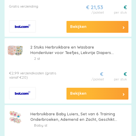
Gratis verzending
€ 21,53
€
/pakket
per stuk
Bekijken
2 Stuks Herbruikbare en Wasbare
Hondenluier voor Teefjes, Lekvrije Diapers
voor Drachtige en Menstruerende Honden,
2 st
Ideaal voor Binnengebruik en Training
€2,99 verzendkosten (gratis
€
€
vanaf €20)
/pakket
per stuk
Bekijken
Herbruikbare Baby Luiers, Set van 6 Training
Onderbroeken, Ademend en Zacht, Geschikt
voor Jongens en Meisjes, Comfortabele
Baby st
Potty Training Kleding