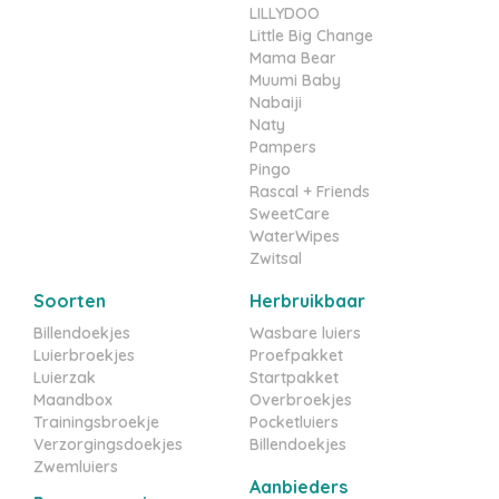
LILLYDOO
Little Big Change
Mama Bear
Muumi Baby
Nabaiji
Naty
Pampers
Pingo
Rascal + Friends
SweetCare
WaterWipes
Zwitsal
Soorten
Herbruikbaar
Billendoekjes
Wasbare luiers
Luierbroekjes
Proefpakket
Luierzak
Startpakket
Maandbox
Overbroekjes
Trainingsbroekje
Pocketluiers
Verzorgingsdoekjes
Billendoekjes
Zwemluiers
Aanbieders