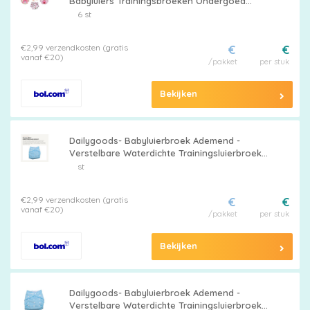
Babyluiers Trainingsbroeken Ondergoed
Luiers Luierbroek voor Toilettraining
6 st
Potjestraining - Ideaal voor Kinderen
€2,99 verzendkosten (gratis
€
€
vanaf €20)
/pakket
per stuk
Bekijken
Dailygoods- Babyluierbroek Ademend -
Verstelbare Waterdichte Trainingsluierbroek -
Luierondergoed voor Baby - TPU-folie -
st
Antilekfunctie - Lichtgewicht 71g -
Trainingluier
€2,99 verzendkosten (gratis
€
€
vanaf €20)
/pakket
per stuk
Bekijken
Dailygoods- Babyluierbroek Ademend -
Verstelbare Waterdichte Trainingsluierbroek -