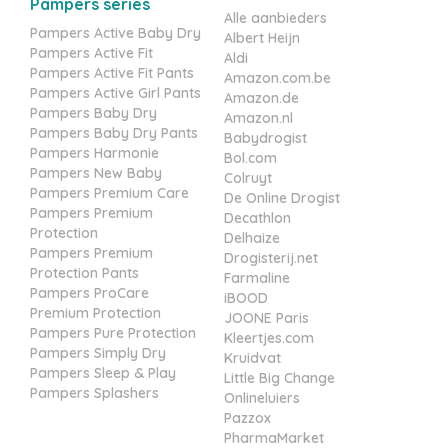
Pampers series
Alle aanbieders
Pampers Active Baby Dry
Albert Heijn
Pampers Active Fit
Aldi
Pampers Active Fit Pants
Amazon.com.be
Pampers Active Girl Pants
Amazon.de
Pampers Baby Dry
Amazon.nl
Pampers Baby Dry Pants
Babydrogist
Pampers Harmonie
Bol.com
Pampers New Baby
Colruyt
Pampers Premium Care
De Online Drogist
Pampers Premium
Decathlon
Protection
Delhaize
Pampers Premium
Drogisterij.net
Protection Pants
Farmaline
Pampers ProCare
iBOOD
Premium Protection
JOONE Paris
Pampers Pure Protection
Kleertjes.com
Pampers Simply Dry
Kruidvat
Pampers Sleep & Play
Little Big Change
Pampers Splashers
Onlineluiers
Pazzox
PharmaMarket