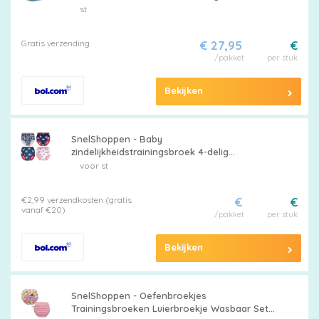
Luierondergoed voor Baby - TPU-folie -
st
Antilekfunctie - Lichtgewicht 71g -
Trainingluier
Gratis verzending
€ 27,95
€
/pakket
per stuk
Bekijken
SnelShoppen - Baby
zindelijkheidstrainingsbroek 4-delig
Ondergoed voor Luiers, Wasbare
voor st
Zindelijkheidstraining voor Meisjes en
Jongens, 3 Jaar, Comfort
€2,99 verzendkosten (gratis
€
€
vanaf €20)
/pakket
per stuk
Bekijken
SnelShoppen - Oefenbroekjes
Trainingsbroeken Luierbroekje Wasbaar Set