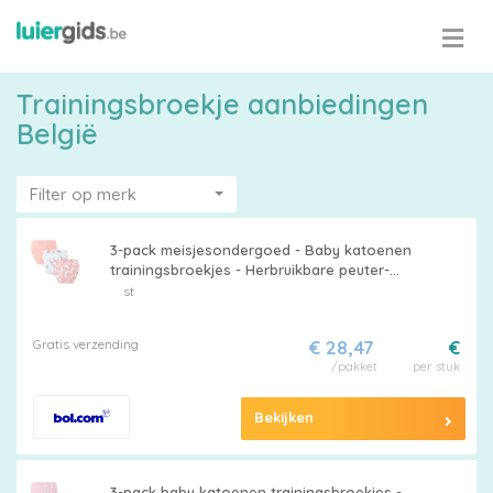
Trainingsbroekje aanbiedingen
België
Filter op merk
3-pack meisjesondergoed - Baby katoenen
trainingsbroekjes - Herbruikbare peuter-
toilettrainingsbroekjes - Ademende
st
kinderluiers - Geschikt voor jongens en
meisjes van 12 - 18 kg
Gratis verzending
€ 28,47
€
/pakket
per stuk
Bekijken
Maattabel
3-pack baby katoenen trainingsbroekjes -