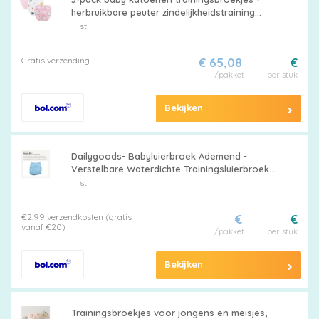
herbruikbare peuter zindelijkheidstraining
broekjes - roze + roze olifant + roze beer
st
(luiers) - geschikt voor jongens en meisjes
Kies
van 12-18 kg
Gratis verzending
€ 65,08
€
je
/pakket
per stuk
maat
Bekijken
Dailygoods- Babyluierbroek Ademend -
Verstelbare Waterdichte Trainingsluierbroek -
Luierondergoed voor Baby - TPU-folie -
st
Pampers
Antilekfunctie - Lichtgewicht 71g -
Trainingluier
€2,99 verzendkosten (gratis
€
€
vanaf €20)
/pakket
per stuk
Extra
Bekijken
korting
Trainingsbroekjes voor jongens en meisjes,