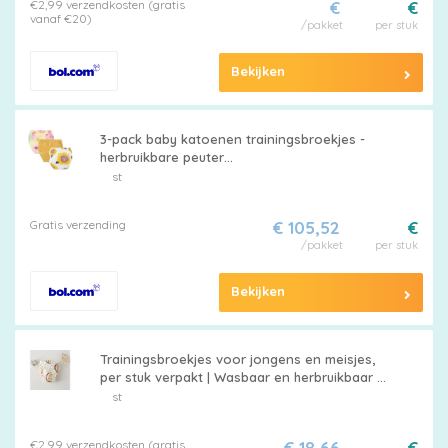
€2,99 verzendkosten (gratis
€
€
vanaf €20)
/pakket
per stuk
Bekijken
3-pack baby katoenen trainingsbroekjes -
herbruikbare peuter
zindelijkheidstrainingsbroekjes - chrysant +
st
kurkuma + zonnebloem (luiers) op gele
achtergrond - geschikt voor jongens en
Gratis verzending
€ 105,52
€
meisjes van 12-18 kg
/pakket
per stuk
Bekijken
Trainingsbroekjes voor jongens en meisjes,
per stuk verpakt | Wasbaar en herbruikbaar |
absorberend en lekvrij. Verkrijgbaar in
st
verschillende maten voor kinderen van 1 t/m
5 jaar, Kleur 7,S,Geschikt voor baby's met een
€2,99 verzendkosten (gratis
€ 18,66
€