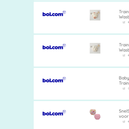
Train
Wasba
Verkr
st
jaar,
28 kg
Train
Wasba
Verkr
st
jaar,
28 kg
Baby
Train
Antil
st
Snel
voor 
Desig
st