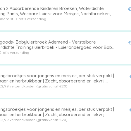
van 2 Absorberende Kinderen Broeken, Waterdichte
€
ning Pants, Wasbare Luiers voor Meisjes, Nachtbroeken,
ortabele Ondergoed voor Kinderen
bare st
Gratis verzending
ygoods- Babyluierbroek Ademend - Verstelbare
€
rdichte Trainingsluierbroek - Luierondergoed voor Baby
-folie - Antilekfunctie - Lichtgewicht 71g - Trainingluier
Gratis verzending
ingsbroekjes voor jongens en meisjes, per stuk verpakt |
ar en herbruikbaar | Zacht, absorberend en lekvrij.
ijgbaar in verschillende maten voor kinderen van 1 t/m 5
€2,99 verzendkosten (gratis vanaf €20)
 Kleur 23,XL,Geschikt voor baby's met een gewicht van
 kg.
ingsbroekjes voor jongens en meisjes, per stuk verpakt |
ar en herbruikbaar | Zacht, absorberend en lekvrij.
ijgbaar in verschillende maten voor kinderen van 1 t/m 5
€2,99 verzendkosten (gratis vanaf €20)
 Kleur 23,M,Geschikt voor baby's met een gewicht van 15-
.