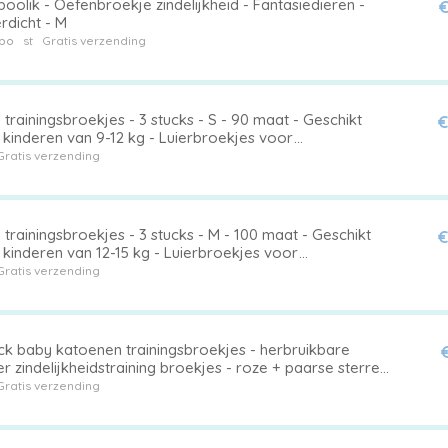
olik - Oefenbroekje zindelijkheid - Fantasiedieren -
€
rdicht - M
bo
st
Gratis verzending
trainingsbroekjes - 3 stucks - S - 90 maat - Geschikt
€
 kinderen van 9-12 kg - Luierbroekjes voor
lijkheidstraining - Waterdichte trainingsbroekjes voor
Gratis verzending
's en jonge kinderen - Wasbaar
trainingsbroekjes - 3 stucks - M - 100 maat - Geschikt
€
 kinderen van 12-15 kg - Luierbroekjes voor
lijkheidstraining - Waterdichte trainingsbroekjes voor
Gratis verzending
's en jonge kinderen - Wasbaar
ck baby katoenen trainingsbroekjes - herbruikbare
r zindelijkheidstraining broekjes - roze + paarse sterren
rse dinosaurus (luiers) - geschikt voor jongens en
Gratis verzending
es van 12-18 kg