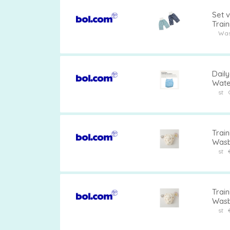
Set 
Trai
Comf
Was
Dail
Wate
- TPU
st
Train
Wasba
Verkr
st
jaar,
28-35
Train
Wasba
Verkr
st
jaar,
23 kg