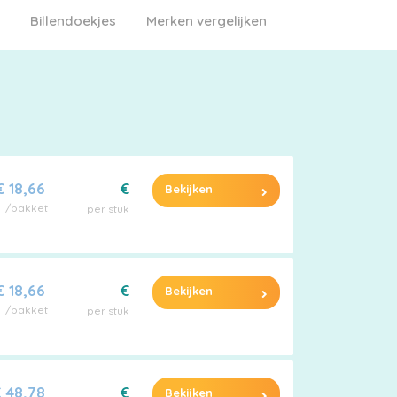
Billendoekjes
Merken vergelijken
€ 18,66
€
Bekijken
/pakket
per stuk
€ 18,66
€
Bekijken
/pakket
per stuk
 48,78
€
Bekijken