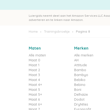
Luiergids neemt deel aan het Amazon Services LLC Ass
adverteren en te linken naar Amazon.
Home
Trainingsbroekje
Pagina 8
Maten
Merken
Alle maten
Alle merken
Maat 0
AH
Maat 1
Attitude
Maat 2
Bambo
Maat 3
Bambyo
Maat 4
Bebiko
Maat 4+
Bebino
Maat 5
Boni
Maat 5+
Delhaize
Maat 6
Dodot
Maat 6+
DryNites
Maat 7
Europrofit