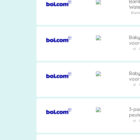
Bambo
Wate
Bam
Baby 
voor
zinde
st
baby
Baby 
voor
zinde
st
baby
3-pa
peute
+ paa
st
meisj