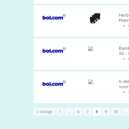
Herb
Mann
Train
st
Bamb
XS - 
st
6-de
voor
Herb
st
de A
« Vorige
1
…
6
7
8
9
10
…