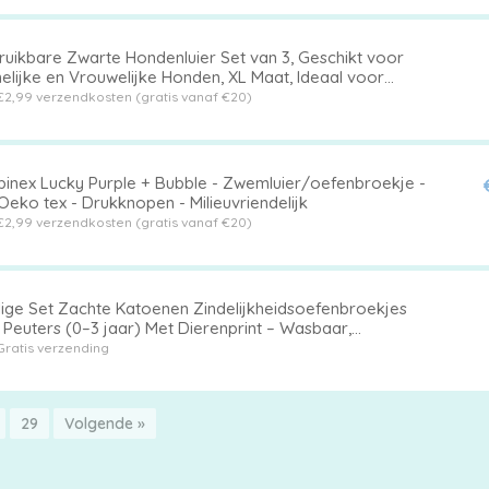
ruikbare Zwarte Hondenluier Set van 3, Geschikt voor
elijke en Vrouwelijke Honden, XL Maat, Ideaal voor
ing en Incontinentie
€2,99 verzendkosten (gratis vanaf €20)
inex Lucky Purple + Bubble - Zwemluier/oefenbroekje -
Oeko tex - Drukknopen - Milieuvriendelijk
€2,99 verzendkosten (gratis vanaf €20)
lige Set Zachte Katoenen Zindelijkheidsoefenbroekjes
 Peuters (0–3 jaar) Met Dierenprint – Wasbaar,
ruikbaar en Absorberend – Met Extra Bescherming aan
Gratis verzending
chterkant
29
Volgende »