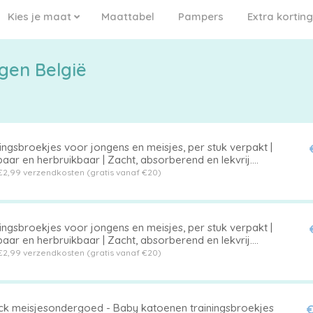
Kies je maat
Maattabel
Pampers
Extra korting
gen België
ingsbroekjes voor jongens en meisjes, per stuk verpakt |
ar en herbruikbaar | Zacht, absorberend en lekvrij.
ijgbaar in verschillende maten voor kinderen van 1 t/m 5
€2,99 verzendkosten (gratis vanaf €20)
 Kleur 15,L,Geschikt voor baby's met een gewicht van 23-
.
ingsbroekjes voor jongens en meisjes, per stuk verpakt |
ar en herbruikbaar | Zacht, absorberend en lekvrij.
ijgbaar in verschillende maten voor kinderen van 1 t/m 5
€2,99 verzendkosten (gratis vanaf €20)
 Kleur 25,M,Geschikt voor baby's met een gewicht van 15-
.
ck meisjesondergoed - Baby katoenen trainingsbroekjes
€