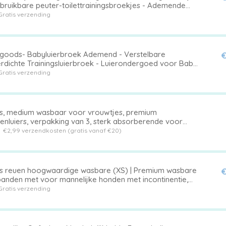
rbruikbare peuter-toilettrainingsbroekjes - Ademende
rluiers - Geschikt voor jongens en meisjes van 12 - 18 kg
Gratis verzending
ygoods- Babyluierbroek Ademend - Verstelbare
€
rdichte Trainingsluierbroek - Luierondergoed voor Baby
-folie - Antilekfunctie - Lichtgewicht 71g - Trainingluier
Gratis verzending
rs, medium wasbaar voor vrouwtjes, premium
enluiers, verpakking van 3, sterk absorberende voor
heid, incontinentie en puppytraining(M)
t
€2,99 verzendkosten (gratis vanaf €20)
rs reuen hoogwaardige wasbare (XS) | Premium wasbare
€
banden met voor mannelijke honden met incontinentie,
atig plassen en tijdens training
Gratis verzending