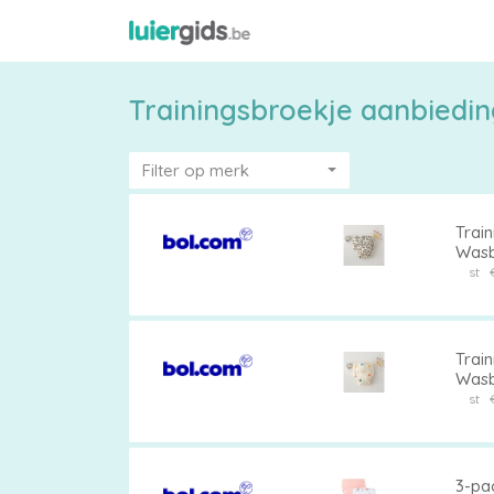
Trainingsbroekje aanbiedin
Filter op merk
Train
Wasba
Verkr
st
Maattabel
jaar,
28 kg
Train
Kies
Wasba
Verkr
st
je
jaar,
23 kg
maat
3-pa