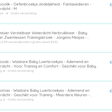
olik - Oefenbroekje zindelijkheid - Fantasiedieren -
€
rdicht - M
bo
st
Gratis verzending
luier Verstelbaar Waterdicht Herbruikbaar - Baby
r Zwemlessen Trainingsbroek - Jongens Meisjes -
tte Eend - Strandplezier - Badpak Zwembad Training -
€2,99 verzendkosten (gratis vanaf €20)
zaam Materiaal.
oods - Wasbare Baby Luierbroekjes - Ademend en
€
rdicht - Voor Training en Comfort - Geschikt voor Baby's
erdere Kleuren Verkrijgbaar
y st
Gratis verzending
omax - Wasbare Baby Luierbroekjes - Ademend en
€
dicht - Geschikt voor Training - Meerdere Kleuren -
ortabel en Verstelbaar - Voor Baby's
y st
Gratis verzending