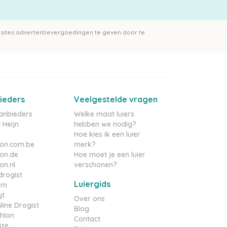
sites advertentievergoedingen te geven door te
ieders
Veelgestelde vragen
aanbieders
Welke maat luiers
 Heijn
hebben we nodig?
Hoe kies ik een luier
on.com.be
merk?
on.de
Hoe moet je een luier
n.nl
verschonen?
rogist
Luiergids
om
yt
Over ons
line Drogist
Blog
hlon
Contact
ize