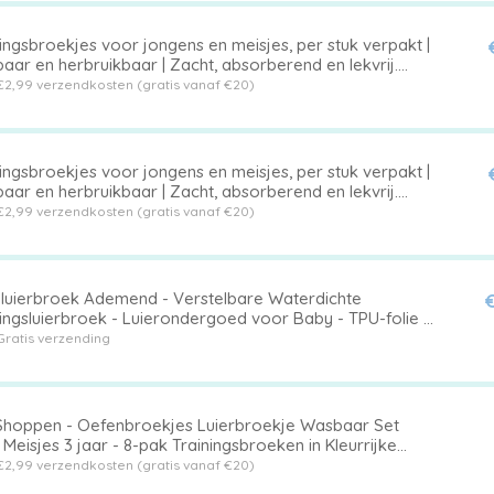
ingsbroekjes voor jongens en meisjes, per stuk verpakt |
ar en herbruikbaar | Zacht, absorberend en lekvrij.
ijgbaar in verschillende maten voor kinderen van 1 t/m 5
€2,99 verzendkosten (gratis vanaf €20)
 Kleur 16,L,Geschikt voor baby's met een gewicht van 23-
.
ingsbroekjes voor jongens en meisjes, per stuk verpakt |
ar en herbruikbaar | Zacht, absorberend en lekvrij.
ijgbaar in verschillende maten voor kinderen van 1 t/m 5
€2,99 verzendkosten (gratis vanaf €20)
 Kleur 19,L,Geschikt voor baby's met een gewicht van 23-
.
luierbroek Ademend - Verstelbare Waterdichte
€
ingsluierbroek - Luierondergoed voor Baby - TPU-folie -
ekfunctie - Lichtgewicht 71g - Trainingluier
Gratis verzending
Shoppen - Oefenbroekjes Luierbroekje Wasbaar Set
Meisjes 3 jaar - 8-pak Trainingsbroeken in Kleurrijke
ns - Ideaal voor Zindelijkheidstr
€2,99 verzendkosten (gratis vanaf €20)