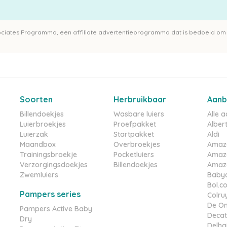
ociates Programma, een affiliate advertentieprogramma dat is bedoeld om 
Soorten
Herbruikbaar
Aanb
Billendoekjes
Wasbare luiers
Alle 
Luierbroekjes
Proefpakket
Albert
Luierzak
Startpakket
Aldi
Maandbox
Overbroekjes
Amaz
Trainingsbroekje
Pocketluiers
Amaz
Verzorgingsdoekjes
Billendoekjes
Amazo
Zwemluiers
Babyd
Bol.c
Pampers series
Colru
De On
Pampers Active Baby
Decat
Dry
Delha