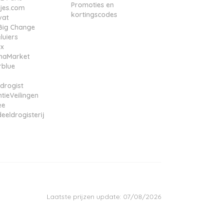
Promoties en
tjes.com
kortingscodes
vat
e Big Change
luiers
ox
maMarket
rblue
drogist
tieVeilingen
ee
eeldrogisterij
Laatste prijzen update: 07/08/2026