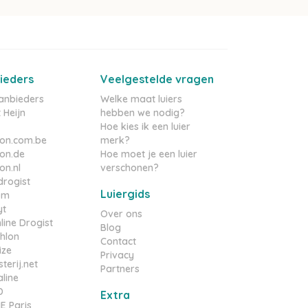
ieders
Veelgestelde vragen
aanbieders
Welke maat luiers
 Heijn
hebben we nodig?
Hoe kies ik een luier
on.com.be
merk?
on.de
Hoe moet je een luier
n.nl
verschonen?
rogist
Luiergids
om
yt
Over ons
line Drogist
Blog
hlon
Contact
ize
Privacy
terij.net
Partners
line
D
Extra
 Paris