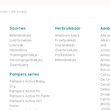
tuks – [16 stuks]
Soorten
Herbruikbaar
Aanb
Billendoekjes
Wasbare luiers
Alle 
Luierbroekjes
Proefpakket
Albert
Luierzak
Startpakket
Aldi
Maandbox
Overbroekjes
Amaz
Trainingsbroekje
Pocketluiers
Amaz
Verzorgingsdoekjes
Billendoekjes
Amazo
Zwemluiers
Babyd
Bol.c
Pampers series
Colru
De On
Pampers Active Baby
Decat
Dry
Delha
Pampers Active Fit
Drogis
Pampers Active Fit Pants
Farma
Pampers Active Girl
iBOO
Pants
JOONE