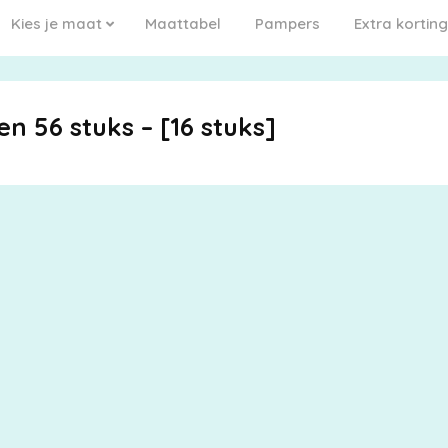
Kies je maat
Maattabel
Pampers
Extra korting
n 56 stuks – [16 stuks]