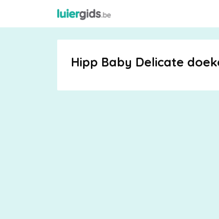
Hipp Baby Delicate doeke
Maattabel
Kies
je
maat