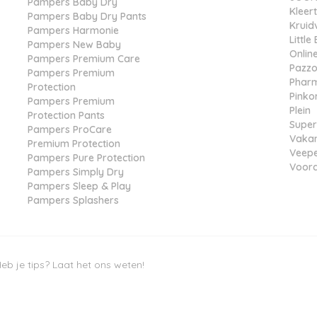
Pampers Baby Dry
Kleer
Pampers Baby Dry Pants
Kruid
Pampers Harmonie
Littl
Pampers New Baby
Online
Pampers Premium Care
Pazz
Pampers Premium
Phar
Protection
Pinko
Pampers Premium
Plein
Protection Pants
Super
Pampers ProCare
Vakan
Premium Protection
Veep
Pampers Pure Protection
Voord
Pampers Simply Dry
Pampers Sleep & Play
Pampers Splashers
eb je tips? Laat het ons weten!